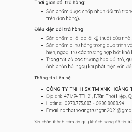
Thời gian đổi trả hàng:
Sản phẩm được chấp nhận đổi trả tron
trên đơn hàng).
Điều kiện đổi trả hàng:
Sản phẩm bị lỗi do lỗi kỹ thuật của nhà 
Sản phẩm bị hư hỏng trong quá trình
hiện, ngoại trừ các trường hợp bất khả
Trong tất cả các trường hợp đổi trả, q
ảnh phản hồi ngay khi phát hiện vấn đề
Thông tin liên hệ:
CÔNG TY TNHH SX TM XNK HOÀNG 
Địa chỉ:
471/74 TTH21, P.Tân Thới Hiệp, Q
Hotline:
0978.773.883 - 0988.8888.94
Email:
noithathoangtrungtin2021@gmai
Xin chân thành cảm ơn quý khách hàng đã tin tư