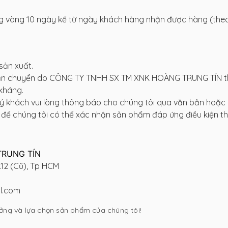
g vòng 10 ngày kể từ ngày khách hàng nhận được hàng (the
sản xuất.
 vận chuyển do CÔNG TY TNHH SX TM XNK HOÀNG TRUNG TÍN 
 kháng.
uý khách vui lòng thông báo cho chúng tôi qua văn bản hoặc 
 để chúng tôi có thể xác nhận sản phẩm đáp ứng điều kiện th
TRUNG TÍN
.12 (Cũ), Tp HCM
l.com
ởng và lựa chọn sản phẩm của chúng tôi!