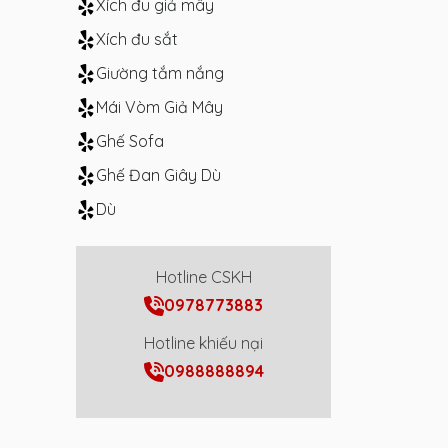
Xích đu giả mây
Xích đu sắt
Giường tắm nắng
Mái Vòm Giả Mây
Ghế Sofa
Ghế Đan Giây Dù
Dù
Hotline CSKH
0978773883
Hotline khiếu nại
0988888894