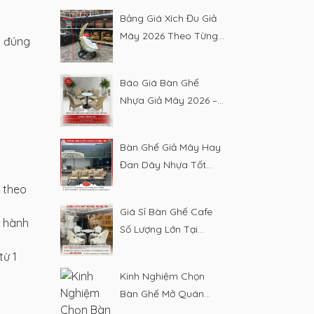
Bảng Giá Xích Đu Giả
Mây 2026 Theo Từng
g đúng
Loại
Báo Giá Bàn Ghế
Nhựa Giả Mây 2026 –
Bảng Giá Chi Tiết
Bàn Ghế Giả Mây Hay
Đan Dây Nhựa Tốt
Hơn 2026?
 theo
Giá Sỉ Bàn Ghế Cafe
n hành
Số Lượng Lớn Tại
Xưởng 2026
từ 1
Kinh Nghiệm Chọn
Bàn Ghế Mở Quán
Cafe Nhỏ Vốn Ít 2026