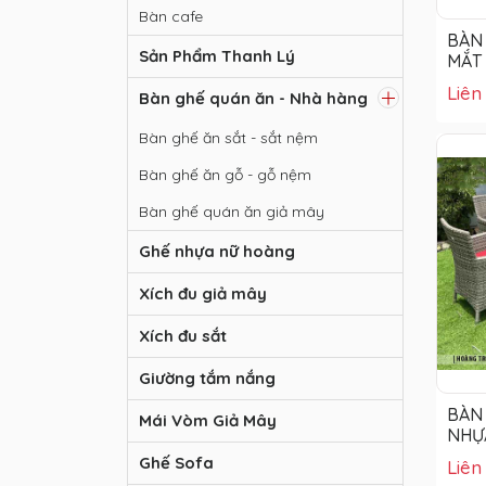
Bàn cafe
BÀN
Sản Phẩm Thanh Lý
MẮT
MÂY
Liên
Bàn ghế quán ăn - Nhà hàng
Bàn ghế ăn sắt - sắt nệm
Bàn ghế ăn gỗ - gỗ nệm
Bàn ghế quán ăn giả mây
Ghế nhựa nữ hoàng
Xích đu giả mây
Xích đu sắt
Giường tắm nắng
BÀN
Mái Vòm Giả Mây
NHỰA
004
Ghế Sofa
Liên