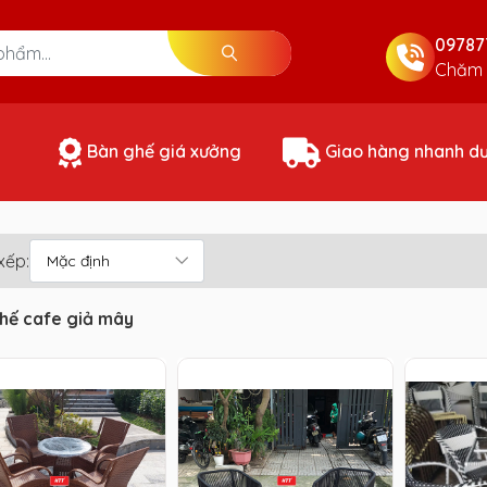
09787
Chăm 
Bàn ghế giá xưởng
Giao hàng nhanh d
xếp:
hế cafe giả mây