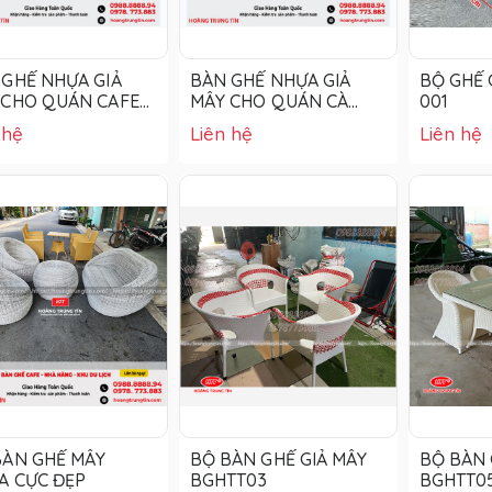
 GHẾ NHỰA GIẢ
BÀN GHẾ NHỰA GIẢ
BỘ GHẾ 
 CHO QUÁN CAFE
MÂY CHO QUÁN CÀ
001
- 007
PHÊ HTT - 006
 hệ
Liên hệ
Liên hệ
BÀN GHẾ MÂY
BỘ BÀN GHẾ GIẢ MÂY
BỘ BÀN 
A CỰC ĐẸP
BGHTT03
BGHTT0