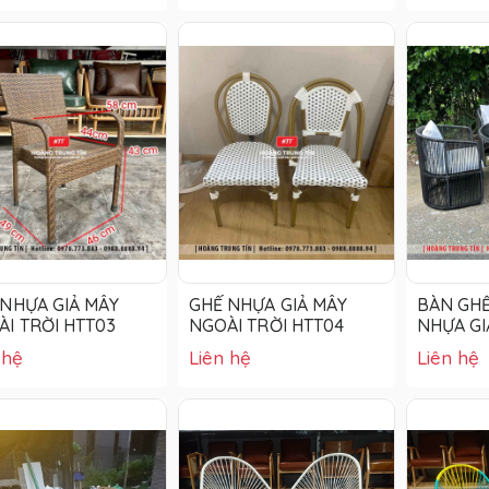
 NHỰA GIẢ MÂY
GHẾ NHỰA GIẢ MÂY
BÀN GHẾ
I TRỜI HTT03
NGOÀI TRỜI HTT04
NHỰA GI
 hệ
Liên hệ
Liên hệ