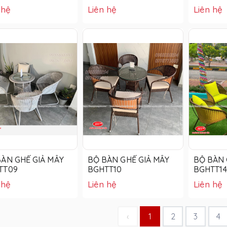
 hệ
Liên hệ
Liên hệ
ÀN GHẾ GIẢ MÂY
BỘ BÀN GHẾ GIẢ MÂY
BỘ BÀN 
TT09
BGHTT10
BGHTT1
 hệ
Liên hệ
Liên hệ
‹
1
2
3
4