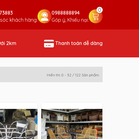
0
73883
0988888894
sóc khách hàng:
Góp ý, Khiếu nại:
ưới 2km
Thanh toán dễ dàng
Hiển thị 0 - 32 / 122 Sản phẩm.