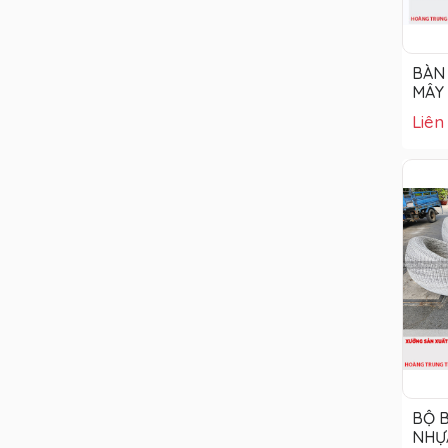
BÀN
MÂY
HTT 
Liên
BỘ 
NHỰ