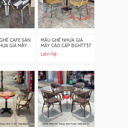
GHẾ CAFE SÂN
MẪU GHẾ NHỰA GIẢ
ỰA GIẢ MÂY
MÂY CAO CẤP BGHTT37
Liên hệ