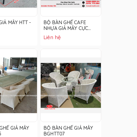
GIẢ MÂY HTT -
BỘ BÀN GHẾ CAFE
NHỰA GIẢ MÂY CỰC
ĐẸP
Liên hệ
GHẾ GIẢ MÂY
BỘ BÀN GHẾ GIẢ MÂY
5
BGHTT07