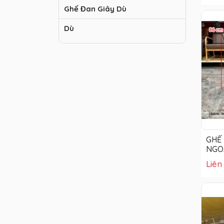
Ghế Đan Giây Dù
Dù
GHẾ
NGOÀ
Liên