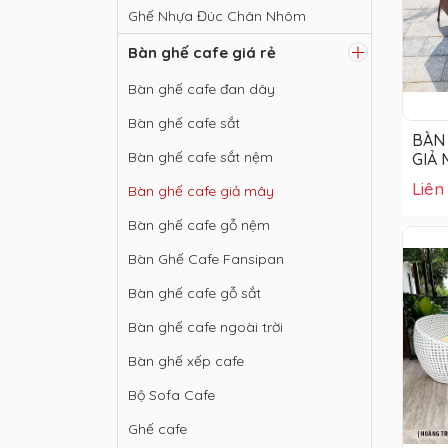
Ghế Nhựa Đúc Chân Nhôm
Bàn ghế cafe giá rẻ
Bàn ghế cafe đan dây
Bàn ghế cafe sắt
BÀN
Bàn ghế cafe sắt nệm
GIẢ 
Liên
Bàn ghế cafe giả mây
Bàn ghế cafe gỗ nệm
Bàn Ghế Cafe Fansipan
Bàn ghế cafe gỗ sắt
Bàn ghế cafe ngoài trời
Bàn ghế xếp cafe
Bộ Sofa Cafe
Ghế cafe