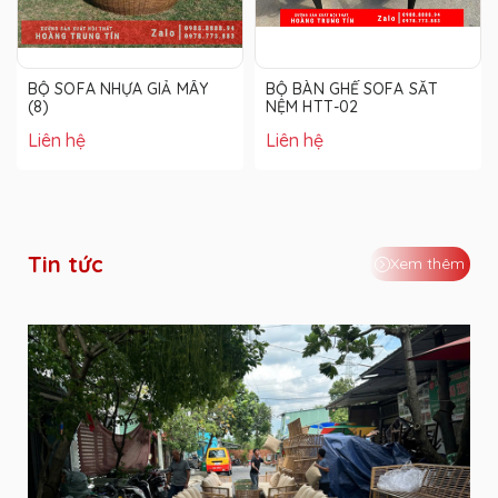
BỘ SOFA NHỰA GIẢ MÂY
BỘ BÀN GHẾ SOFA SẮT
(8)
NỆM HTT-02
Liên hệ
Liên hệ
Tin tức
Xem thêm