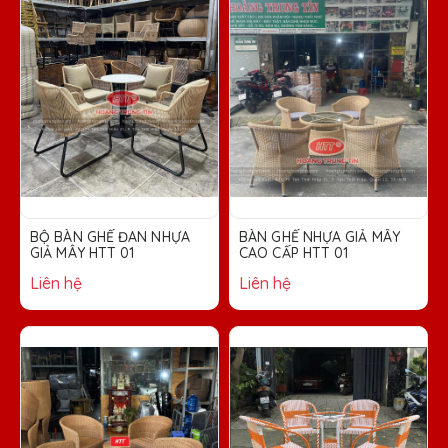
BÀN GHẾ NHỰA GIẢ MÂY
BÀN GHẾ TRỨNG ĐAN
CAO CẤP HTT 01
NHỰA GIẢ MÂY MÀU MÂY
THẬT
Liên hệ
Liên hệ