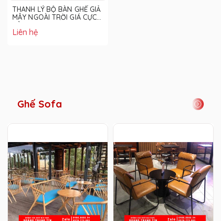
THANH LÝ BỘ BÀN GHẾ GIẢ
MÂY NGOÀI TRỜI GIÁ CỰC
RẺ
Liên hệ
Ghế Sofa