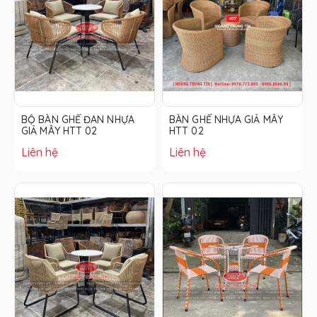
HỰA
BÀN GHẾ NHỰA GIẢ MÂY
BÀN GHẾ TRỨNG ĐAN
HTT 02
NHỰA GIẢ MÂY MÀU MÂY
THẬT
Liên hệ
Liên hệ