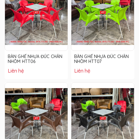
BÀN GHẾ NHỰA ĐÚC CHÂN
BÀN GHẾ NHỰA ĐÚC CHÂN
NHÔM HTT06
NHÔM HTT07
Liên hệ
Liên hệ