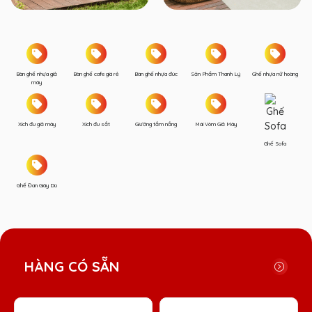
Bàn ghế nhựa giả
Bàn ghế cafe giá rẻ
Bàn ghế nhựa đúc
Sản Phẩm Thanh Lý
Ghế nhựa nữ hoàng
mây
Xích đu giả mây
Xích đu sắt
Giường tắm nắng
Mái Vòm Giả Mây
Ghế Sofa
Ghế Đan Giây Dù
HÀNG CÓ SẴN