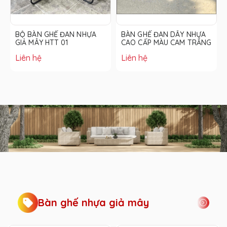
HỰA
BÀN GHẾ ĐAN DÂY NHỰA
BÀN GHẾ TRỨNG ĐAN
CAO CẤP MÀU CAM TRẮNG
NHỰA GIẢ MÂY MÀU NÂU
ĐẬM
Liên hệ
Liên hệ
Bàn ghế nhựa giả mây