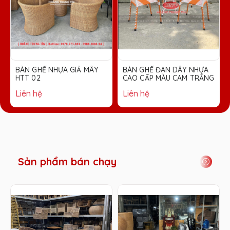
BÀN GHẾ ĐAN DÂY NHỰA
BÀN GHẾ TRỨNG ĐAN
CAO CẤP MÀU CAM TRẮNG
NHỰA GIẢ MÂY MÀU NÂU
ĐẬM
Liên hệ
Liên hệ
Sản phẩm bán chạy