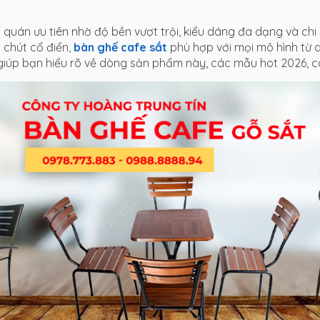
 quán ưu tiên nhờ độ bền vượt trội, kiểu dáng đa dạng và chi 
 chút cổ điển,
bàn ghế cafe sắt
phù hợp với mọi mô hình từ q
ẽ giúp bạn hiểu rõ về dòng sản phẩm này, các mẫu hot 2026,