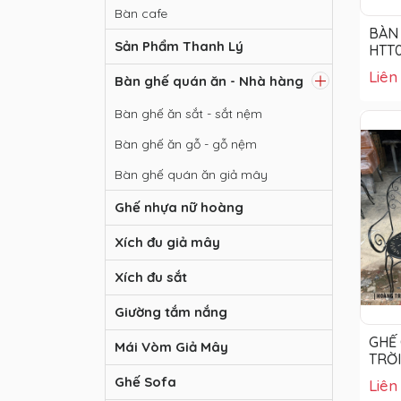
Bàn cafe
BÀN 
Sản Phẩm Thanh Lý
HTT
Liên
Bàn ghế quán ăn - Nhà hàng
Bàn ghế ăn sắt - sắt nệm
Bàn ghế ăn gỗ - gỗ nệm
Bàn ghế quán ăn giả mây
Ghế nhựa nữ hoàng
Xích đu giả mây
Xích đu sắt
Giường tắm nắng
GHẾ 
Mái Vòm Giả Mây
TRỜI
Ghế Sofa
Liên