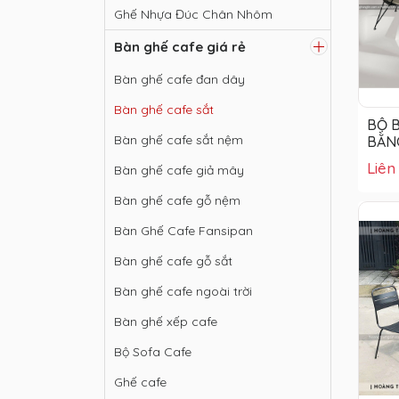
Ghế Nhựa Đúc Chân Nhôm
Bàn ghế cafe giá rẻ
Bàn ghế cafe đan dây
Bàn ghế cafe sắt
BỘ 
Bàn ghế cafe sắt nệm
BẰNG
HTT
Liên
Bàn ghế cafe giả mây
Bàn ghế cafe gỗ nệm
Bàn Ghế Cafe Fansipan
Bàn ghế cafe gỗ sắt
Bàn ghế cafe ngoài trời
Bàn ghế xếp cafe
Bộ Sofa Cafe
Ghế cafe