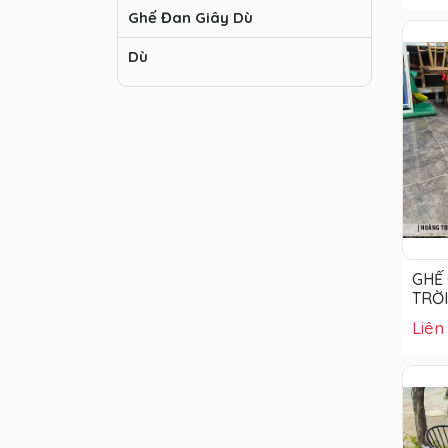
Ghế Đan Giây Dù
Dù
GHẾ 
TRỜI
Liên