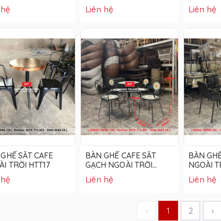
 hệ
Liên hệ
Liên hệ
GHẾ SẮT CAFE
BÀN GHẾ CAFE SẮT
BÀN GHẾ
I TRỜI HTT17
GẠCH NGOÀI TRỜI
NGOÀI T
HTT01
 hệ
Liên hệ
Liên hệ
‹
1
2
›