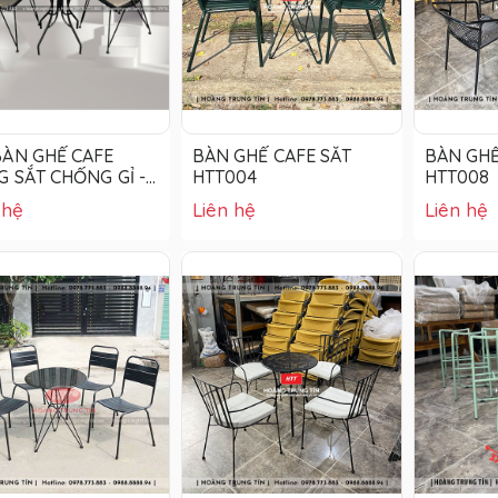
BÀN GHẾ CAFE
BÀN GHẾ CAFE SẮT
BÀN GHẾ
 SẮT CHỐNG GỈ -
HTT004
HTT008
CF015
 hệ
Liên hệ
Liên hệ