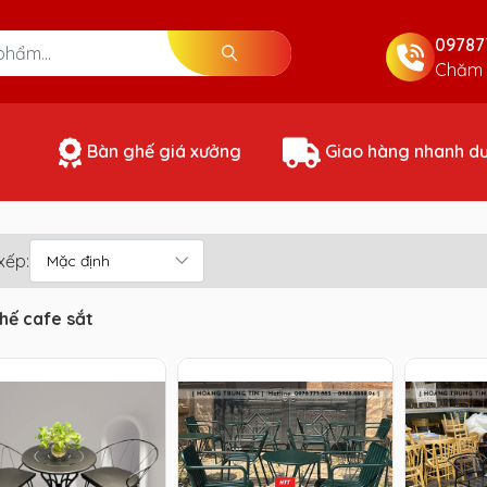
09787
Chăm 
Bàn ghế giá xưởng
Giao hàng nhanh d
xếp:
hế cafe sắt