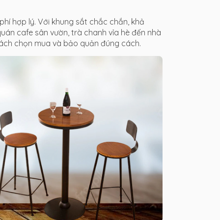
phí hợp lý. Với khung sắt chắc chắn, khả
uán cafe sân vườn, trà chanh vỉa hè đến nhà
 cách chọn mua và bảo quản đúng cách.