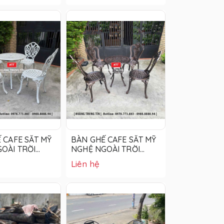
 CAFE SẮT MỸ
BÀN GHẾ CAFE SẮT MỸ
OÀI TRỜI
NGHỆ NGOÀI TRỜI
HTT02
Liên hệ