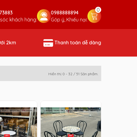
0
73883
0988888894
sóc khách hàng:
Góp ý, Khiếu nại:
ưới 2km
Thanh toán dễ dàng
Hiển thị 0 - 32 / 51 Sản phẩm.