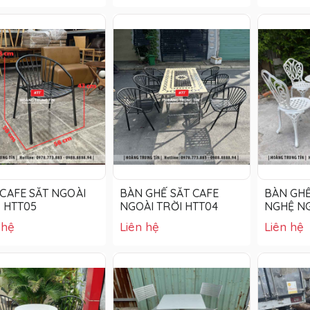
CAFE SẮT NGOÀI
BÀN GHẾ SẮT CAFE
BÀN GHẾ
 HTT05
NGOÀI TRỜI HTT04
NGHỆ NG
HTT01
 hệ
Liên hệ
Liên hệ