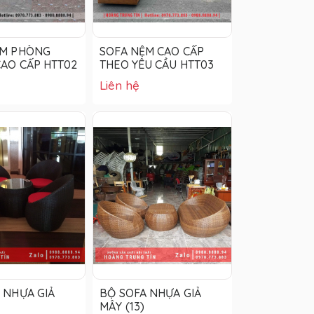
ỆM PHÒNG
SOFA NỆM CAO CẤP
AO CẤP HTT02
THEO YÊU CẦU HTT03
Liên hệ
 NHỰA GIẢ
BỘ SOFA NHỰA GIẢ
MÂY (13)