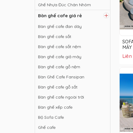
Ghế Nhựa Đúc Chân Nhôm
Bàn ghế cafe giá rẻ
Bàn ghế cafe đan dây
Bàn ghế cafe sắt
SOF
Bàn ghế cafe sắt nệm
MÂY
Liên
Bàn ghế cafe giả mây
Bàn ghế cafe gỗ nệm
Bàn Ghế Cafe Fansipan
Bàn ghế cafe gỗ sắt
Bàn ghế cafe ngoài trời
Bàn ghế xếp cafe
Bộ Sofa Cafe
Ghế cafe