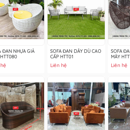
A ĐAN NHỰA GIẢ
SOFA ĐAN DÂY DÙ CAO
SOFA ĐA
 HTT080
CẤP HTT01
MÂY HTT
 hệ
Liên hệ
Liên hệ