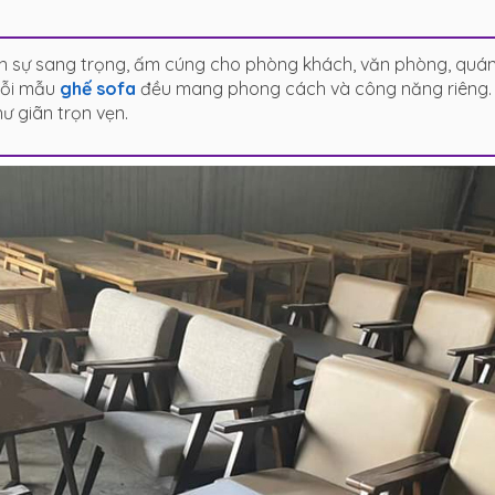
n sự sang trọng, ấm cúng cho phòng khách, văn phòng, quán 
mỗi mẫu
ghế sofa
đều mang phong cách và công năng riêng. B
ư giãn trọn vẹn.