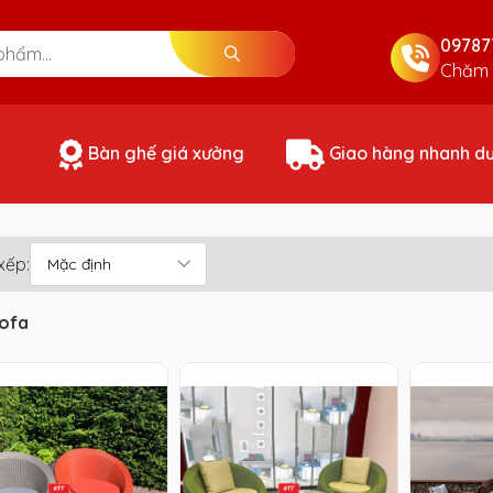
09787
Chăm 
Bàn ghế giá xưởng
Giao hàng nhanh d
xếp:
ofa