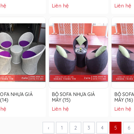
 hệ
Liên hệ
Liên hệ
SOFA NHỰA GIẢ
BỘ SOFA NHỰA GIẢ
BỘ SOFA
(14)
MÂY (15)
MÂY (16)
 hệ
Liên hệ
Liên hệ
‹
1
2
3
4
5
6