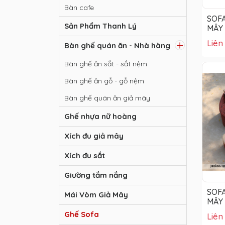
Bàn cafe
SOF
Sản Phẩm Thanh Lý
MÂY
Liên
Bàn ghế quán ăn - Nhà hàng
Bàn ghế ăn sắt - sắt nệm
Bàn ghế ăn gỗ - gỗ nệm
Bàn ghế quán ăn giả mây
Ghế nhựa nữ hoàng
Xích đu giả mây
Xích đu sắt
Giường tắm nắng
SOF
Mái Vòm Giả Mây
MÂY
Ghế Sofa
Liên