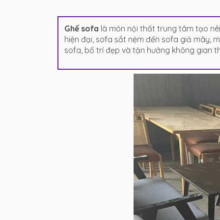
Ghế sofa
là món nội thất trung tâm tạo nê
hiện đại, sofa sắt nệm đến sofa giả mây, 
sofa, bố trí đẹp và tận hưởng không gian th