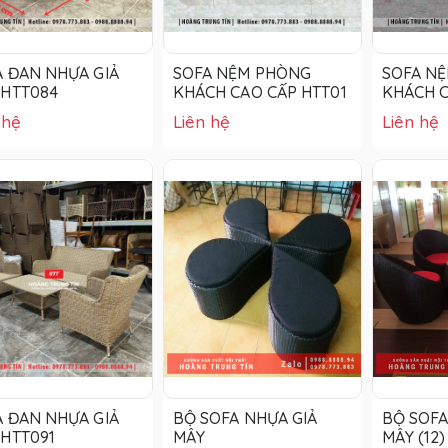
A ĐAN NHỰA GIẢ
SOFA NỆM PHÒNG
SOFA N
 HTT084
KHÁCH CAO CẤP HTT01
KHÁCH C
 hệ
Liên hệ
Liên hệ
A ĐAN NHỰA GIẢ
BỘ SOFA NHỰA GIẢ
BỘ SOFA
 HTT091
MÂY
MÂY (12)