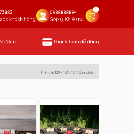
0
73883
0988888894
sóc khách hàng:
Góp ý, Khiếu nại:
ưới 2km
Thanh toán dễ dàng
Hiển thị 128 - 160 / 241 Sản phẩm.