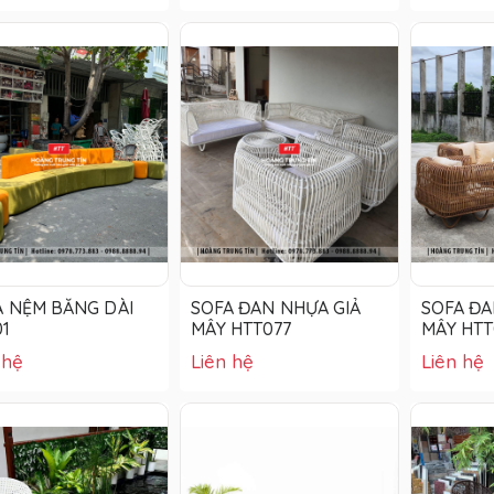
A NỆM BĂNG DÀI
SOFA ĐAN NHỰA GIẢ
SOFA ĐA
01
MÂY HTT077
MÂY HTT
 hệ
Liên hệ
Liên hệ