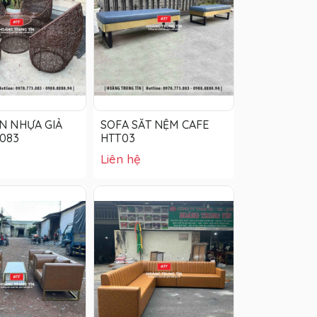
N NHỰA GIẢ
SOFA SẮT NỆM CAFE
083
HTT03
Liên hệ