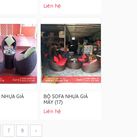
Liên hệ
 NHỰA GIẢ
BỘ SOFA NHỰA GIẢ
MÂY (17)
Liên hệ
7
8
›