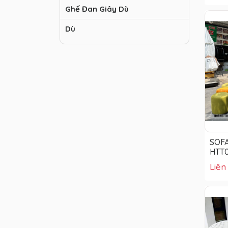
Ghế Đan Giây Dù
Dù
SOF
HTT
Liên