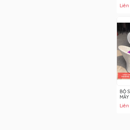
Liên
BỘ 
MÂY 
Liên