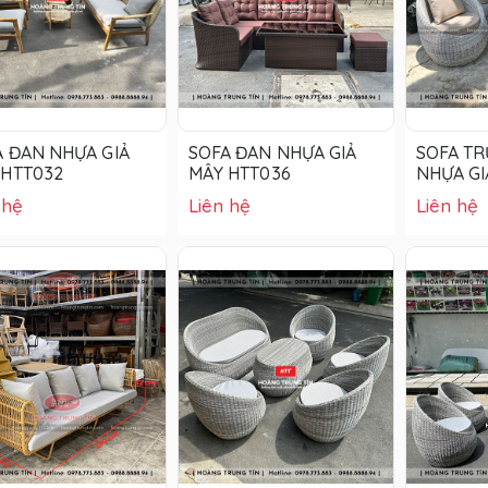
A ĐAN NHỰA GIẢ
SOFA ĐAN NHỰA GIẢ
SOFA T
 HTT032
MÂY HTT036
NHỰA GI
 hệ
Liên hệ
Liên hệ