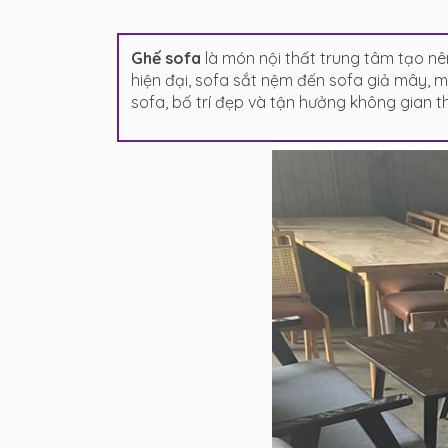
Ghế sofa
là món nội thất trung tâm tạo nê
hiện đại, sofa sắt nệm đến sofa giả mây, 
sofa, bố trí đẹp và tận hưởng không gian th