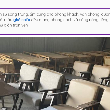
n sự sang trọng, ấm cúng cho phòng khách, văn phòng, quán 
mỗi mẫu
ghế sofa
đều mang phong cách và công năng riêng. B
ư giãn trọn vẹn.