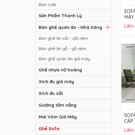
Bàn cafe
SOF
Sản Phẩm Thanh Lý
MÂY
Liên
Bàn ghế quán ăn - Nhà hàng
Bàn ghế ăn sắt - sắt nệm
Bàn ghế ăn gỗ - gỗ nệm
Bàn ghế quán ăn giả mây
Ghế nhựa nữ hoàng
Xích đu giả mây
Xích đu sắt
Giường tắm nắng
SOF
Mái Vòm Giả Mây
CẤP
HTT
Ghế Sofa
Liên