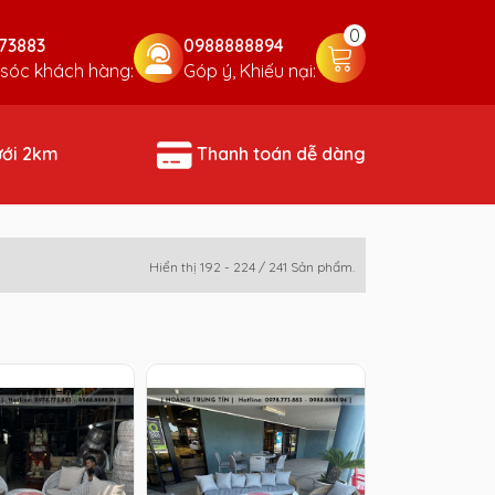
0
73883
0988888894
sóc khách hàng:
Góp ý, Khiếu nại:
ưới 2km
Thanh toán dễ dàng
Hiển thị 192 - 224 / 241 Sản phẩm.