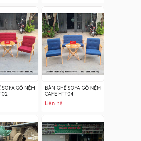
 SOFA GỖ NỆM
BÀN GHẾ SOFA GỖ NỆM
T02
CAFE HTT04
Liên hệ