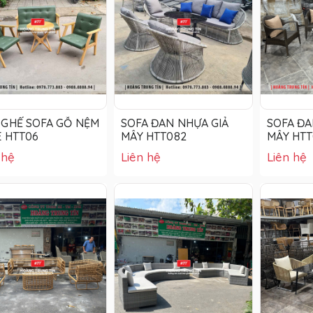
 GHẾ SOFA GỖ NỆM
SOFA ĐAN NHỰA GIẢ
SOFA ĐA
E HTT06
MÂY HTT082
MÂY HTT
 hệ
Liên hệ
Liên hệ