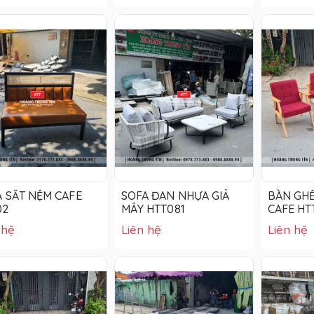
 SẮT NỆM CAFE
SOFA ĐAN NHỰA GIẢ
BÀN GHẾ
02
MÂY HTT081
CAFE HT
 hệ
Liên hệ
Liên hệ