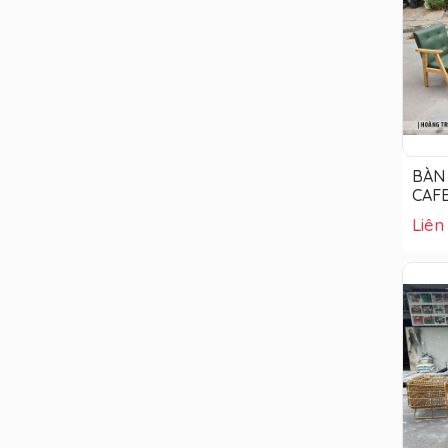
BÀN
CAF
Liên