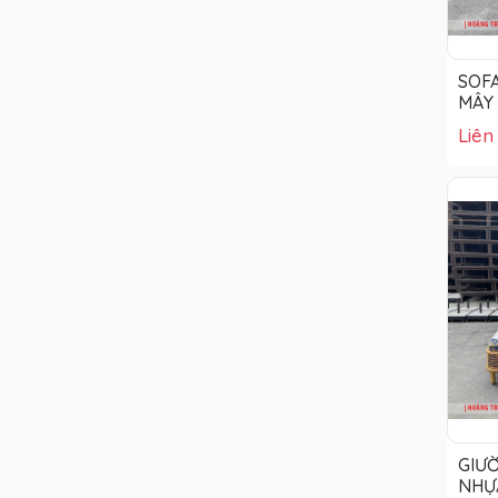
SOF
MÂY
Liên
GIƯ
NHỰA