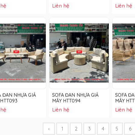
TRỜI HT
 hệ
Liên hệ
Liên hệ
A ĐAN NHỰA GIẢ
SOFA ĐAN NHỰA GIẢ
SOFA ĐA
 HTT093
MÂY HTT094
MÂY HTT
 hệ
Liên hệ
Liên hệ
‹
1
2
3
4
5
6