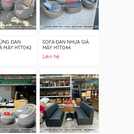
RỨNG ĐAN
SOFA ĐAN NHỰA GIẢ
Ả MÂY HTT042
MÂY HTT044
Liên hệ