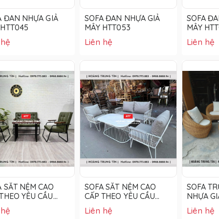
A ĐAN NHỰA GIẢ
SOFA ĐAN NHỰA GIẢ
SOFA ĐA
 HTT045
MÂY HTT053
MÂY HTT
 hệ
Liên hệ
Liên hệ
A SẮT NỆM CAO
SOFA SẮT NỆM CAO
SOFA T
 THEO YÊU CẦU
CẤP THEO YÊU CẦU
NHỰA GI
03
HTT04
 hệ
Liên hệ
Liên hệ