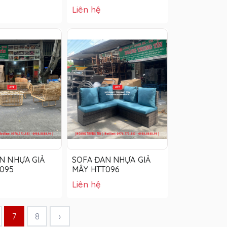
T01
Liên hệ
N NHỰA GIẢ
SOFA ĐAN NHỰA GIẢ
095
MÂY HTT096
Liên hệ
7
8
›