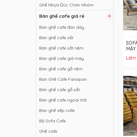
Ghế Nhựa Đúc Chân Nhôm
Bàn ghế cafe giá rẻ
Bàn ghế cafe đan dây
Bàn ghế cafe sắt
SOF
Bàn ghế cafe sắt nệm
MÂY
Liên
Bàn ghế cafe giả mây
Bàn ghế cafe gỗ nệm
Bàn Ghế Cafe Fansipan
Bàn ghế cafe gỗ sắt
Bàn ghế cafe ngoài trời
Bàn ghế xếp cafe
Bộ Sofa Cafe
Ghế cafe