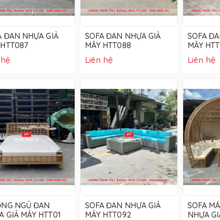
A ĐAN NHỰA GIẢ
SOFA ĐAN NHỰA GIẢ
SOFA ĐA
 HTT087
MÂY HTT088
MÂY HTT
 hệ
Liên hệ
Liên hệ
ỜNG NGỦ ĐAN
SOFA ĐAN NHỰA GIẢ
SOFA MÁ
 GIẢ MÂY HTT01
MÂY HTT092
NHỰA GI