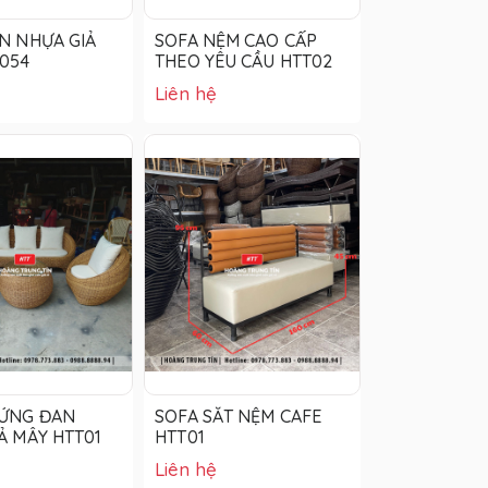
N NHỰA GIẢ
SOFA NỆM CAO CẤP
054
THEO YÊU CẦU HTT02
Liên hệ
RỨNG ĐAN
SOFA SẮT NỆM CAFE
Ả MÂY HTT01
HTT01
Liên hệ