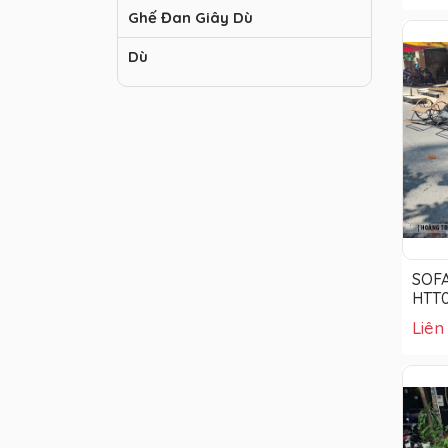
Ghế Đan Giây Dù
Dù
SOFA
HTT
Liên