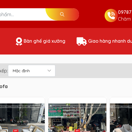
09787
Chăm 
Bàn ghế giá xưởng
Giao hàng nhanh d
xếp:
ofa