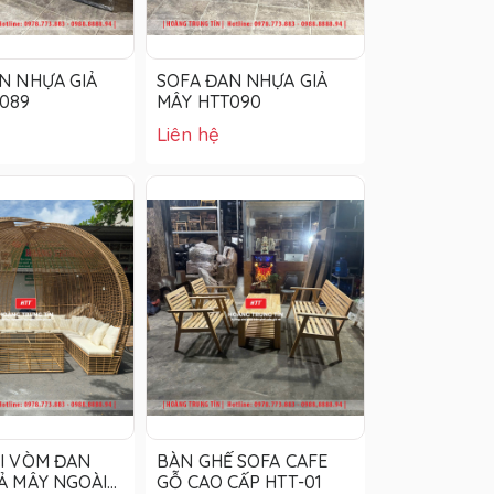
N NHỰA GIẢ
SOFA ĐAN NHỰA GIẢ
089
MÂY HTT090
Liên hệ
I VÒM ĐAN
BÀN GHẾ SOFA CAFE
Ả MÂY NGOÀI
GỖ CAO CẤP HTT-01