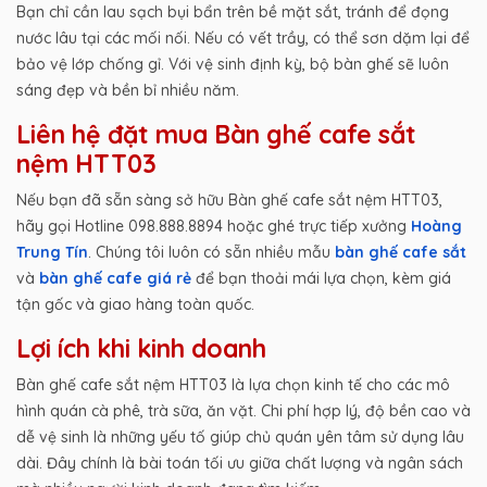
Bạn chỉ cần lau sạch bụi bẩn trên bề mặt sắt, tránh để đọng
nước lâu tại các mối nối. Nếu có vết trầy, có thể sơn dặm lại để
bảo vệ lớp chống gỉ. Với vệ sinh định kỳ, bộ bàn ghế sẽ luôn
sáng đẹp và bền bỉ nhiều năm.
Liên hệ đặt mua Bàn ghế cafe sắt
nệm HTT03
Nếu bạn đã sẵn sàng sở hữu Bàn ghế cafe sắt nệm HTT03,
hãy gọi Hotline 098.888.8894 hoặc ghé trực tiếp xưởng
Hoàng
Trung Tín
. Chúng tôi luôn có sẵn nhiều mẫu
bàn ghế cafe sắt
và
bàn ghế cafe giá rẻ
để bạn thoải mái lựa chọn, kèm giá
tận gốc và giao hàng toàn quốc.
Lợi ích khi kinh doanh
Bàn ghế cafe sắt nệm HTT03 là lựa chọn kinh tế cho các mô
hình quán cà phê, trà sữa, ăn vặt. Chi phí hợp lý, độ bền cao và
dễ vệ sinh là những yếu tố giúp chủ quán yên tâm sử dụng lâu
dài. Đây chính là bài toán tối ưu giữa chất lượng và ngân sách