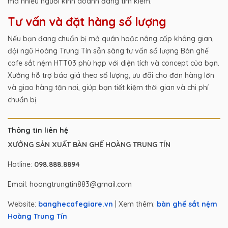
mà nhiều người kinh doanh đang tìm kiếm.
Tư vấn và đặt hàng số lượng
Nếu bạn đang chuẩn bị mở quán hoặc nâng cấp không gian,
đội ngũ Hoàng Trung Tín sẵn sàng tư vấn số lượng Bàn ghế
cafe sắt nệm HTT03 phù hợp với diện tích và concept của bạn.
Xưởng hỗ trợ báo giá theo số lượng, ưu đãi cho đơn hàng lớn
và giao hàng tận nơi, giúp bạn tiết kiệm thời gian và chi phí
chuẩn bị.
Thông tin liên hệ
XƯỞNG SẢN XUẤT BÀN GHẾ HOÀNG TRUNG TÍN
Hotline:
098.888.8894
Email: hoangtrungtin883@gmail.com
Website:
banghecafegiare.vn
| Xem thêm:
bàn ghế sắt nệm
Hoàng Trung Tín