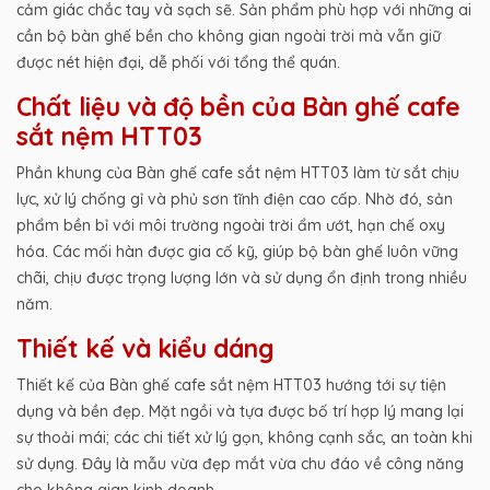
cảm giác chắc tay và sạch sẽ. Sản phẩm phù hợp với những ai
cần bộ bàn ghế bền cho không gian ngoài trời mà vẫn giữ
được nét hiện đại, dễ phối với tổng thể quán.
Chất liệu và độ bền của Bàn ghế cafe
sắt nệm HTT03
Phần khung của Bàn ghế cafe sắt nệm HTT03 làm từ sắt chịu
lực, xử lý chống gỉ và phủ sơn tĩnh điện cao cấp. Nhờ đó, sản
phẩm bền bỉ với môi trường ngoài trời ẩm ướt, hạn chế oxy
hóa. Các mối hàn được gia cố kỹ, giúp bộ bàn ghế luôn vững
chãi, chịu được trọng lượng lớn và sử dụng ổn định trong nhiều
năm.
Thiết kế và kiểu dáng
Thiết kế của Bàn ghế cafe sắt nệm HTT03 hướng tới sự tiện
dụng và bền đẹp. Mặt ngồi và tựa được bố trí hợp lý mang lại
sự thoải mái; các chi tiết xử lý gọn, không cạnh sắc, an toàn khi
sử dụng. Đây là mẫu vừa đẹp mắt vừa chu đáo về công năng
cho không gian kinh doanh.