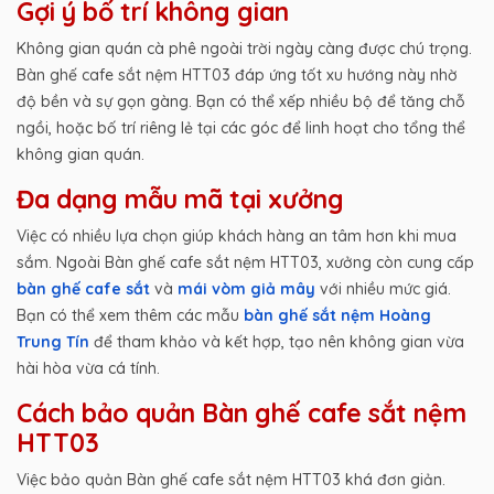
Gợi ý bố trí không gian
Không gian quán cà phê ngoài trời ngày càng được chú trọng.
Bàn ghế cafe sắt nệm HTT03 đáp ứng tốt xu hướng này nhờ
độ bền và sự gọn gàng. Bạn có thể xếp nhiều bộ để tăng chỗ
ngồi, hoặc bố trí riêng lẻ tại các góc để linh hoạt cho tổng thể
không gian quán.
Đa dạng mẫu mã tại xưởng
Việc có nhiều lựa chọn giúp khách hàng an tâm hơn khi mua
sắm. Ngoài Bàn ghế cafe sắt nệm HTT03, xưởng còn cung cấp
bàn ghế cafe sắt
và
mái vòm giả mây
với nhiều mức giá.
Bạn có thể xem thêm các mẫu
bàn ghế sắt nệm Hoàng
Trung Tín
để tham khảo và kết hợp, tạo nên không gian vừa
hài hòa vừa cá tính.
Cách bảo quản Bàn ghế cafe sắt nệm
HTT03
Việc bảo quản Bàn ghế cafe sắt nệm HTT03 khá đơn giản.