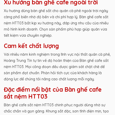
Xu hướng bàn ghế cafe ngoài trời
Xu hướng dùng bàn ghế sắt cho quán cà phê ngoài trời ngày
càng phổ biến nhờ độ bền và chi phí hợp lý. Bàn ghế cafe sắt
nệm HTT03 bắt kịp xu hướng này, đáp ứng nhu cầu của nhiều
mô hình kinh doanh. Chọn sản phẩm phù hợp giúp quán vừa
tiết kiệm vừa chuyên nghiệp.
Cam kết chất lượng
Với nhiều năm kinh nghiệm trong lĩnh vực nội thất quán cà phê,
Hoàng Trung Tín tự tin về độ hoàn thiện của Bàn ghế cafe sắt
nệm HTT03. Mọi công đoạn đều được giám sát chặt chẽ để
sản phẩm đạt chuẩn. Phản hồi tích cực của khách hàng là
động lực để chúng tôi nâng cao chất lượng mỗi ngày.
Đặc điểm nổi bật của Bàn ghế cafe
sắt nệm HTT03
Bàn ghế cafe sắt nệm HTT03 chinh phục người dùng nhờ sự
chắc chắn và gọn gàng. Khung sắt đặc, sơn tĩnh điện mịn, tạo