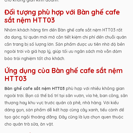
Đối tượng phù hợp với Bàn ghế cafe
sắt nệm HTT03
Nhóm khách hàng tìm đến Bàn ghế cafe sắt nệm HTT03 rất
đa dạng, từ quán mới mở cần tiết kiệm chi phí đến chuỗi quán
cần trang bị số lượng lớn. Sản phẩm được ưu tiên nhờ độ bền
ngoài trời và giá hợp lý, giúp tối ưu ngân sách mà vẫn đảm
bảo trải nghiệm tốt cho khách.
Ứng dụng của Bàn ghế cafe sắt nệm
HTT03
Bàn ghế cafe sắt nệm HTT03
phù hợp với nhiều không gian
ngoài trời. Bạn có thể bố trí tại sân vườn, vỉa hè, ban công, sân
thượng hay khu vực trước quán cà phê, nhà hàng. Với kiểu
dáng gọn, sản phẩm dễ kết hợp cùng cây xanh, tiểu cảnh để
tạo góc ngồi thoáng đãng. Đây cũng là lựa chọn quen thuộc
cho quán trà sữa, ăn vặt.