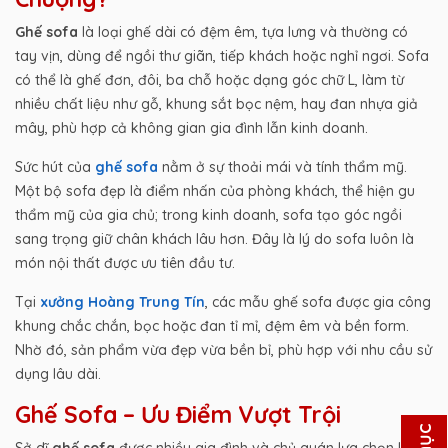
Ghế sofa
là loại ghế dài có đệm êm, tựa lưng và thường có
tay vịn, dùng để ngồi thư giãn, tiếp khách hoặc nghỉ ngơi. Sofa
có thể là ghế đơn, đôi, ba chỗ hoặc dạng góc chữ L, làm từ
nhiều chất liệu như gỗ, khung sắt bọc nệm, hay đan nhựa giả
mây, phù hợp cả không gian gia đình lẫn kinh doanh.
Sức hút của
ghế sofa
nằm ở sự thoải mái và tính thẩm mỹ.
Một bộ sofa đẹp là điểm nhấn của phòng khách, thể hiện gu
thẩm mỹ của gia chủ; trong kinh doanh, sofa tạo góc ngồi
sang trọng giữ chân khách lâu hơn. Đây là lý do sofa luôn là
món nội thất được ưu tiên đầu tư.
Tại
xưởng Hoàng Trung Tín
, các mẫu ghế sofa được gia công
khung chắc chắn, bọc hoặc đan tỉ mỉ, đệm êm và bền form.
Nhờ đó, sản phẩm vừa đẹp vừa bền bỉ, phù hợp với nhu cầu sử
dụng lâu dài.
Ghế Sofa – Ưu Điểm Vượt Trội