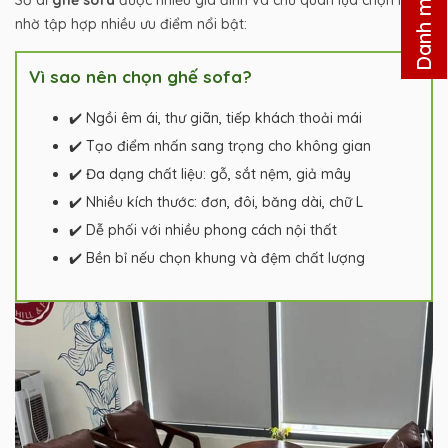
Danh mục
Sở dĩ
ghế sofa
được nhiều gia đình và chủ quán lựa chọn là
nhờ tập hợp nhiều ưu điểm nổi bật:
Vì sao nên chọn ghế sofa?
✔️ Ngồi êm ái, thư giãn, tiếp khách thoải mái
✔️ Tạo điểm nhấn sang trọng cho không gian
✔️ Đa dạng chất liệu: gỗ, sắt nệm, giả mây
✔️ Nhiều kích thước: đơn, đôi, băng dài, chữ L
✔️ Dễ phối với nhiều phong cách nội thất
✔️ Bền bỉ nếu chọn khung và đệm chất lượng