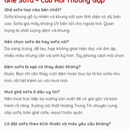
Ghế Sofa – Câu Hỏi Thường Gặp
Ghế sofa loại nào bền nhất?
Sofa khung gỗ tự nhiên và khung sắt sơn tĩnh điện có độ bền
cao. Sofa giả mây kháng UV bền tốt cho ngoài trời. Quan
trọng là chất lượng đệm và khung.
Nên chọn sofa da hay sofa vải?
Da sang trọng, dễ lau, hợp không gian hiện đại; vải ấm áp,
nhiều màu nhưng cần vệ sinh kỹ hơn. Tùy phong cách mà chọn.
Đệm sofa bị xẹp có thay được không?
Được. Bạn chỉ cần thay ruột đệm hoặc bọc lại là bộ sofa như
mới, rất tiết kiệm so với mua mới.
Mua ghế sofa ở đâu uy tín?
Nên mua trực tiếp tại xưởng sản xuất để có giá gốc và bảo
hành rõ ràng. Xưởng nội thất Hoàng Trung Tín chuyên cung
cấp sofa, bàn ghế cafe, resort toàn quốc.
Có đặt sofa theo kích thước và màu yêu cầu không?