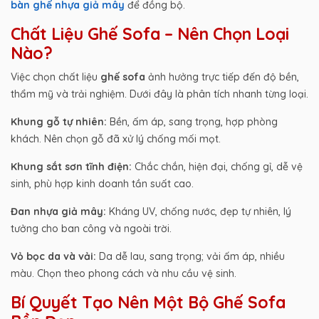
bàn ghế nhựa giả mây
để đồng bộ.
Chất Liệu Ghế Sofa – Nên Chọn Loại
Nào?
Việc chọn chất liệu
ghế sofa
ảnh hưởng trực tiếp đến độ bền,
thẩm mỹ và trải nghiệm. Dưới đây là phân tích nhanh từng loại.
Khung gỗ tự nhiên:
Bền, ấm áp, sang trọng, hợp phòng
khách. Nên chọn gỗ đã xử lý chống mối mọt.
Khung sắt sơn tĩnh điện:
Chắc chắn, hiện đại, chống gỉ, dễ vệ
sinh, phù hợp kinh doanh tần suất cao.
Đan nhựa giả mây:
Kháng UV, chống nước, đẹp tự nhiên, lý
tưởng cho ban công và ngoài trời.
Vỏ bọc da và vải:
Da dễ lau, sang trọng; vải ấm áp, nhiều
màu. Chọn theo phong cách và nhu cầu vệ sinh.
Bí Quyết Tạo Nên Một Bộ Ghế Sofa