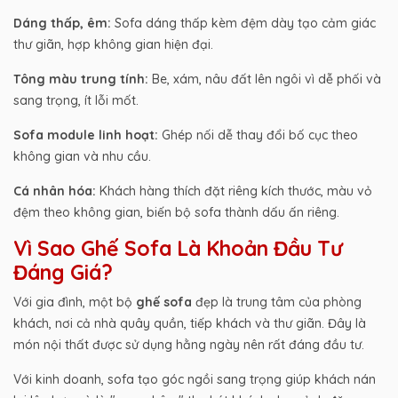
Dáng thấp, êm:
Sofa dáng thấp kèm đệm dày tạo cảm giác
thư giãn, hợp không gian hiện đại.
Tông màu trung tính:
Be, xám, nâu đất lên ngôi vì dễ phối và
sang trọng, ít lỗi mốt.
Sofa module linh hoạt:
Ghép nối dễ thay đổi bố cục theo
không gian và nhu cầu.
Cá nhân hóa:
Khách hàng thích đặt riêng kích thước, màu vỏ
đệm theo không gian, biến bộ sofa thành dấu ấn riêng.
Vì Sao Ghế Sofa Là Khoản Đầu Tư
Đáng Giá?
Với gia đình, một bộ
ghế sofa
đẹp là trung tâm của phòng
khách, nơi cả nhà quây quần, tiếp khách và thư giãn. Đây là
món nội thất được sử dụng hằng ngày nên rất đáng đầu tư.
Với kinh doanh, sofa tạo góc ngồi sang trọng giúp khách nán