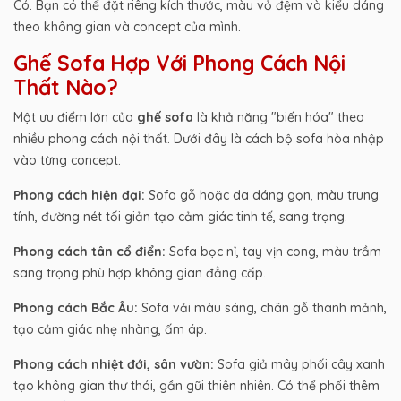
Có. Bạn có thể đặt riêng kích thước, màu vỏ đệm và kiểu dáng
theo không gian và concept của mình.
Ghế Sofa Hợp Với Phong Cách Nội
Thất Nào?
Một ưu điểm lớn của
ghế sofa
là khả năng "biến hóa" theo
nhiều phong cách nội thất. Dưới đây là cách bộ sofa hòa nhập
vào từng concept.
Phong cách hiện đại:
Sofa gỗ hoặc da dáng gọn, màu trung
tính, đường nét tối giản tạo cảm giác tinh tế, sang trọng.
Phong cách tân cổ điển:
Sofa bọc nỉ, tay vịn cong, màu trầm
sang trọng phù hợp không gian đẳng cấp.
Phong cách Bắc Âu:
Sofa vải màu sáng, chân gỗ thanh mảnh,
tạo cảm giác nhẹ nhàng, ấm áp.
Phong cách nhiệt đới, sân vườn:
Sofa giả mây phối cây xanh
tạo không gian thư thái, gần gũi thiên nhiên. Có thể phối thêm