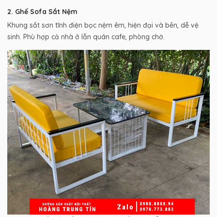
2. Ghế Sofa Sắt Nệm
Khung sắt sơn tĩnh điện bọc nệm êm, hiện đại và bền, dễ vệ
sinh. Phù hợp cả nhà ở lẫn quán cafe, phòng chờ.