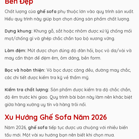
Bền Đẹp
Chất lượng của
ghế sofa
phụ thuộc lớn vào quy trình sản xuất.
Hiểu quy trình này giúp bạn chọn đúng sản phẩm chất lượng.
Dựng khung:
Khung gỗ, sắt hoặc nhôm được xử lý chống mối
mọt/chống gỉ và ghép chắc chắn tạo bộ xương vững.
Làm đệm:
Mút được chọn đúng độ đàn hồi, bọc vỏ da/vải và
may cẩn thận để đệm êm, ôm dáng, bền form.
Bọc và hoàn thiện:
Vỏ bọc được căng đều, đường may chắc,
các chi tiết được kiểm tra kỹ về thẩm mỹ.
Kiểm tra chất lượng:
Sản phẩm được kiểm tra độ chắc chắn,
độ êm trước khi giao. Quy trình bài bản này làm nên khác biệt
giữa hàng xưởng uy tín và hàng trôi nổi.
Xu Hướng Ghế Sofa Năm 2026
Năm 2026,
ghế sofa
tiếp tục được ưa chuộng với nhiều biến
tấu mới. Một vài xu hướng bạn nên biết khi chọn mua.