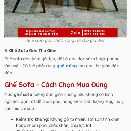
Ghế sofa góc chữ L rộng rãi cho gia đình
5. Ghế Sofa Đơn Thư Giãn
Ghế sofa đơn kèm gối tựa, đặt ở góc đọc sách hoặc phòng
làm việc. Có thể phối cùng
ghế trứng
tạo góc thư giãn độc
đáo.
Ghế Sofa – Cách Chọn Mua Đúng
Mua
ghế sofa
tưởng đơn giản nhưng nếu không có kinh
nghiệm, bạn rất dễ chọn phải hàng kém chất lượng. Hãy lưu ý
các tiêu chí sau:
Kiểm tra khung:
Khung gỗ tự nhiên, sắt sơn tĩnh điện
hoặc nhôm phải chắc chắn, chịu lực tốt.