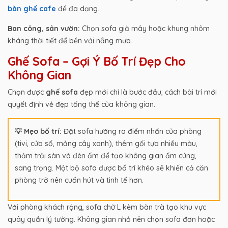
bàn ghế cafe
để đa dạng.
Ban công, sân vườn:
Chọn sofa giả mây hoặc khung nhôm
kháng thời tiết để bền với nắng mưa.
Ghế Sofa – Gợi Ý Bố Trí Đẹp Cho
Không Gian
Chọn được
ghế sofa
đẹp mới chỉ là bước đầu; cách bài trí mới
quyết định vẻ đẹp tổng thể của không gian.
💡 Mẹo bố trí:
Đặt sofa hướng ra điểm nhấn của phòng
(tivi, cửa sổ, mảng cây xanh), thêm gối tựa nhiều màu,
thảm trải sàn và đèn ấm để tạo không gian ấm cúng,
sang trọng. Một bộ sofa được bố trí khéo sẽ khiến cả căn
phòng trở nên cuốn hút và tinh tế hơn.
Với phòng khách rộng, sofa chữ L kèm bàn trà tạo khu vực
quây quần lý tưởng. Không gian nhỏ nên chọn sofa đơn hoặc