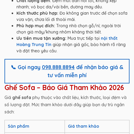
Chất lượng đệm:
Đệm mút đàn hồi tốt, không xẹp
nhanh; vỏ bọc da/vải bền, đường may đều.
Kích thước phù hợp:
Đo không gian trước để chọn sofa
vừa vặn, chừa lối đi thoải mái.
Phù hợp mục đích:
Trong nhà chọn gỗ/nỉ; ngoài trời
chọn giả mây/khung nhôm kháng thời tiết.
Ưu tiên mua tận xưởng:
Mua trực tiếp tại
nội thất
Hoàng Trung Tín
giúp nhận giá gốc, bảo hành rõ ràng
và đặt theo yêu cầu.
📞 Gọi ngay
098.888.8894
để nhận báo giá &
tư vấn miễn phí
Ghế Sofa – Báo Giá Tham Khảo 2026
Giá
ghế sofa
phụ thuộc vào chất liệu, kích thước, loại đệm và
số lượng đặt. Mức tham khảo dưới đây giúp bạn dự trù ngân
sách:
Sản phẩm
Giá tham khảo