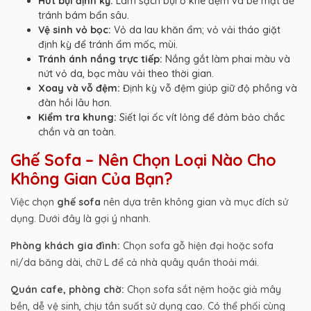
Hút bụi định kỳ:
Làm sạch bụi ở khe đệm và bề mặt để
tránh bám bẩn sâu.
Vệ sinh vỏ bọc:
Vỏ da lau khăn ẩm; vỏ vải tháo giặt
định kỳ để tránh ẩm mốc, mùi.
Tránh ánh nắng trực tiếp:
Nắng gắt làm phai màu và
nứt vỏ da, bạc màu vải theo thời gian.
Xoay và vỗ đệm:
Định kỳ vỗ đệm giúp giữ độ phồng và
đàn hồi lâu hơn.
Kiểm tra khung:
Siết lại ốc vít lỏng để đảm bảo chắc
chắn và an toàn.
Ghế Sofa – Nên Chọn Loại Nào Cho
Không Gian Của Bạn?
Việc chọn
ghế sofa
nên dựa trên không gian và mục đích sử
dụng. Dưới đây là gợi ý nhanh.
Phòng khách gia đình:
Chọn sofa gỗ hiện đại hoặc sofa
nỉ/da băng dài, chữ L để cả nhà quây quần thoải mái.
Quán cafe, phòng chờ:
Chọn sofa sắt nệm hoặc giả mây
bền, dễ vệ sinh, chịu tần suất sử dụng cao. Có thể phối cùng