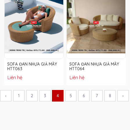
SOFA ĐAN NHỰA GIẢ MÂY
SOFA ĐAN NHỰA GIẢ MÂY
HTT063
HTT064
Liên hệ
Liên hệ
‹
1
2
3
4
5
6
7
8
›