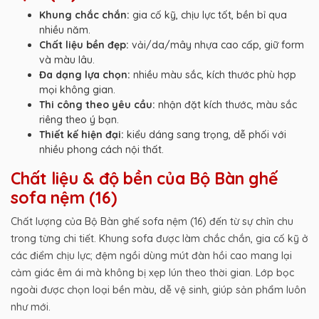
Khung chắc chắn:
gia cố kỹ, chịu lực tốt, bền bỉ qua
nhiều năm.
Chất liệu bền đẹp:
vải/da/mây nhựa cao cấp, giữ form
và màu lâu.
Đa dạng lựa chọn:
nhiều màu sắc, kích thước phù hợp
mọi không gian.
Thi công theo yêu cầu:
nhận đặt kích thước, màu sắc
riêng theo ý bạn.
Thiết kế hiện đại:
kiểu dáng sang trọng, dễ phối với
nhiều phong cách nội thất.
Chất liệu & độ bền của Bộ Bàn ghế
sofa nệm (16)
Chất lượng của Bộ Bàn ghế sofa nệm (16) đến từ sự chỉn chu
trong từng chi tiết. Khung sofa được làm chắc chắn, gia cố kỹ ở
các điểm chịu lực; đệm ngồi dùng mút đàn hồi cao mang lại
cảm giác êm ái mà không bị xẹp lún theo thời gian. Lớp bọc
ngoài được chọn loại bền màu, dễ vệ sinh, giúp sản phẩm luôn
như mới.