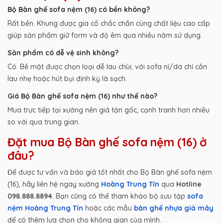
Bộ Bàn ghế sofa nệm (16) có bền không?
Rất bền. Khung được gia cố chắc chắn cùng chất liệu cao cấp
giúp sản phẩm giữ form và độ êm qua nhiều năm sử dụng.
Sản phẩm có dễ vệ sinh không?
Có. Bề mặt được chọn loại dễ lau chùi; với sofa nỉ/da chỉ cần
lau nhẹ hoặc hút bụi định kỳ là sạch.
Giá Bộ Bàn ghế sofa nệm (16) như thế nào?
Mua trực tiếp tại xưởng nên giá tận gốc, cạnh tranh hơn nhiều
so với qua trung gian.
Đặt mua Bộ Bàn ghế sofa nệm (16) ở
đâu?
Để được tư vấn và báo giá tốt nhất cho Bộ Bàn ghế sofa nệm
(16), hãy liên hệ ngay xưởng
Hoàng Trung Tín
qua
Hotline
098.888.8894
. Bạn cũng có thể tham khảo bộ sưu tập
sofa
nệm Hoàng Trung Tín
hoặc các mẫu
bàn ghế nhựa giả mây
để có thêm lựa chọn cho không gian của mình.