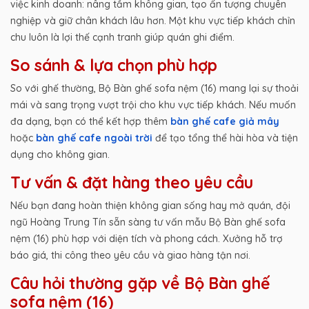
việc kinh doanh: nâng tầm không gian, tạo ấn tượng chuyên
nghiệp và giữ chân khách lâu hơn. Một khu vực tiếp khách chỉn
chu luôn là lợi thế cạnh tranh giúp quán ghi điểm.
So sánh & lựa chọn phù hợp
So với ghế thường, Bộ Bàn ghế sofa nệm (16) mang lại sự thoải
mái và sang trọng vượt trội cho khu vực tiếp khách. Nếu muốn
đa dạng, bạn có thể kết hợp thêm
bàn ghế cafe giả mây
hoặc
bàn ghế cafe ngoài trời
để tạo tổng thể hài hòa và tiện
dụng cho không gian.
Tư vấn & đặt hàng theo yêu cầu
Nếu bạn đang hoàn thiện không gian sống hay mở quán, đội
ngũ Hoàng Trung Tín sẵn sàng tư vấn mẫu Bộ Bàn ghế sofa
nệm (16) phù hợp với diện tích và phong cách. Xưởng hỗ trợ
báo giá, thi công theo yêu cầu và giao hàng tận nơi.
Câu hỏi thường gặp về Bộ Bàn ghế
sofa nệm (16)