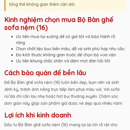
tổng thể không gian thêm cân đối.
Kinh nghiệm chọn mua Bộ Bàn ghế
sofa nệm (16)
Ưu tiên mua tại xưởng để có giá tốt và bảo hành rõ
ràng.
Chọn chất liệu bọc bền màu, dễ vệ sinh phù hợp nhu cầu.
Đo kích thước không gian trước để chọn bộ vừa vặn.
Ưu tiên khung chắc chắn và đệm mút đàn hồi tốt.
Cách bảo quản để bền lâu
Để Bộ Bàn ghế sofa nệm (16) luôn bền đẹp, bạn nên vệ sinh
định kỳ, tránh ánh nắng trực tiếp làm phai màu vải. Với sofa
nỉ/da chỉ cần lau nhẹ hoặc hút bụi thường xuyên. Chăm sóc
đơn giản này giúp sản phẩm giữ được vẻ đẹp qua nhiều năm.
Lợi ích khi kinh doanh
Đầu tư Bộ Bàn ghế sofa nệm (16) mang lại lợi ích rõ rệt cho