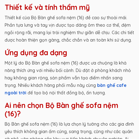
Thiết kế và tính thẩm mỹ
Thiết kế của Bộ Bàn ghế sofa nệm (16) đề cao sự thoải mái.
Phần tựa lưng và tay vịn được tạo dáng ôm theo cơ thể, đệm
ngồi rộng rãi, mang lại trải nghiệm thư giãn dễ chịu. Các chi tiết
được hoàn thiện gọn gàng, chắc chắn và an toàn khi sử dụng.
Ứng dụng đa dạng
Một lý do Bộ Bàn ghế sofa nệm (16) được ưa chuộng là khả
năng thích ứng với nhiều bối cảnh. Dù đặt ở phòng khách nhỏ
hay không gian rộng, sản phẩm vẫn tạo điểm nhấn sang
trọng. Nhiều khách hàng phối mẫu này cùng
bàn ghế cafe
ngoài trời
để tạo bộ nội thất đồng bộ, ấn tượng.
Ai nên chọn Bộ Bàn ghế sofa nệm
(16)?
Bộ Bàn ghế sofa nệm (16) là lựa chọn lý tưởng cho các gia đình
yêu thích không gian ấm cúng, sang trọng, cũng như các quán
cà phê, văn phòng cần khu vực tiếp khách chuyên nghiệp. Ai