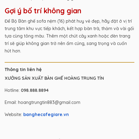
Gợi ý bố trí không gian
Để Bộ Bàn ghế sofa nệm (16) phát huy vẻ đẹp, hãy đặt ở vị trí
trung tâm khu vực tiếp khách, kết hợp bàn trà, thảm và vài gối
tựa cùng tông màu. Thêm một chút cây xanh hoặc đèn trang
trí sẽ giúp không gian trở nên ấm cúng, sang trọng và cuốn
hút hơn.
Thông tin liên hệ
XƯỞNG SẢN XUẤT BÀN GHẾ HOÀNG TRUNG TÍN
Hotline:
098.888.8894
Email: hoangtrungtin883@gmail.com
Website:
banghecafegiare.vn