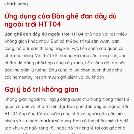
khách hàng.
Ứng dụng của Bàn ghế đan dây dù
ngoài trời HTT04
Bàn ghế đan dây dù ngoài trời HTT04
phù hợp với rất nhiều
không gian khác nhau. Bạn có thể bố trí tại sân vườn, ban
công, hồ bơi, sân thượng hay khu vực tiền sảnh của quán cà
phê, nhà hàng. Với thiết kế thoáng và màu sắc trung tính, sản
phẩm dễ dàng phối hợp cùng cây xanh, tiểu cảnh để tạo nên
góc thư giãn lý tưởng. Đây cũng là lựa chọn quen thuộc cho
các homestay, resort muốn ghi điểm với du khách.
Gợi ý bố trí không gian
Không gian ngoài trời ngày càng được chú trọng trong thiết kế
quán cà phê và nhà ở hiện đại. Bàn ghế đan dây dù ngoài trời
HTT04 đáp ứng tốt xu hướng này nhờ vẻ ngoài gần gũi thiên
nhiên và sự thoải mái khi sử dụng. Bạn có thể phối nhiều bộ để
tạo khu vực ngồi rộng rãi, hoặc bố trí riêng lẻ tại các góc nhỏ