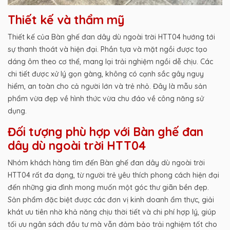
Thiết kế và thẩm mỹ
Thiết kế của Bàn ghế đan dây dù ngoài trời HTT04 hướng tới
sự thanh thoát và hiện đại. Phần tựa và mặt ngồi được tạo
dáng ôm theo cơ thể, mang lại trải nghiệm ngồi dễ chịu. Các
chi tiết được xử lý gọn gàng, không có cạnh sắc gây nguy
hiểm, an toàn cho cả người lớn và trẻ nhỏ. Đây là mẫu sản
phẩm vừa đẹp về hình thức vừa chu đáo về công năng sử
dụng.
Đối tượng phù hợp với Bàn ghế đan
dây dù ngoài trời HTT04
Nhóm khách hàng tìm đến Bàn ghế đan dây dù ngoài trời
HTT04 rất đa dạng, từ người trẻ yêu thích phong cách hiện đại
đến những gia đình mong muốn một góc thư giãn bền đẹp.
Sản phẩm đặc biệt được các đơn vị kinh doanh ẩm thực, giải
khát ưu tiên nhờ khả năng chịu thời tiết và chi phí hợp lý, giúp
tối ưu ngân sách đầu tư mà vẫn đảm bảo trải nghiệm tốt cho