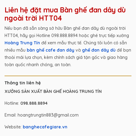
Liên hệ đặt mua Bàn ghế đan dây dù
ngoài trời HTT04
Nếu bạn đã sẵn sàng sở hữu Bàn ghế đan dây dù ngoài trời
HTT04, hãy gọi Hotline 098.888.8894 hoặc ghé trực tiếp xưởng
Hoàng Trung Tín
để xem mẫu thực tế. Chúng tôi luôn có sẵn
nhiều mẫu
bàn ghế cafe đan dây
và
ghế đan dây dù
để bạn
thoải mái lựa chọn, kèm chính sách giá tận gốc và giao hàng
toàn quốc nhanh chóng, an toàn.
Thông tin liên hệ
XƯỞNG SẢN XUẤT BÀN GHẾ HOÀNG TRUNG TÍN
Hotline:
098.888.8894
Email: hoangtrungtin883@gmail.com
Website:
banghecafegiare.vn