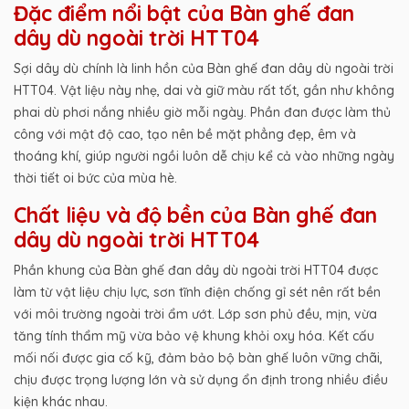
Đặc điểm nổi bật của Bàn ghế đan
dây dù ngoài trời HTT04
Sợi dây dù chính là linh hồn của Bàn ghế đan dây dù ngoài trời
HTT04. Vật liệu này nhẹ, dai và giữ màu rất tốt, gần như không
phai dù phơi nắng nhiều giờ mỗi ngày. Phần đan được làm thủ
công với mật độ cao, tạo nên bề mặt phẳng đẹp, êm và
thoáng khí, giúp người ngồi luôn dễ chịu kể cả vào những ngày
thời tiết oi bức của mùa hè.
Chất liệu và độ bền của Bàn ghế đan
dây dù ngoài trời HTT04
Phần khung của Bàn ghế đan dây dù ngoài trời HTT04 được
làm từ vật liệu chịu lực, sơn tĩnh điện chống gỉ sét nên rất bền
với môi trường ngoài trời ẩm ướt. Lớp sơn phủ đều, mịn, vừa
tăng tính thẩm mỹ vừa bảo vệ khung khỏi oxy hóa. Kết cấu
mối nối được gia cố kỹ, đảm bảo bộ bàn ghế luôn vững chãi,
chịu được trọng lượng lớn và sử dụng ổn định trong nhiều điều
kiện khác nhau.