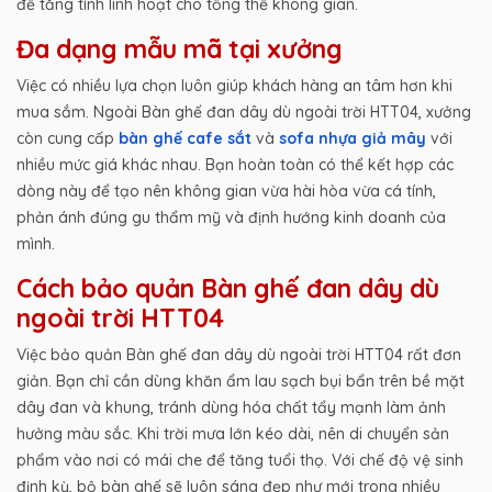
để tăng tính linh hoạt cho tổng thể không gian.
Đa dạng mẫu mã tại xưởng
Việc có nhiều lựa chọn luôn giúp khách hàng an tâm hơn khi
mua sắm. Ngoài Bàn ghế đan dây dù ngoài trời HTT04, xưởng
còn cung cấp
bàn ghế cafe sắt
và
sofa nhựa giả mây
với
nhiều mức giá khác nhau. Bạn hoàn toàn có thể kết hợp các
dòng này để tạo nên không gian vừa hài hòa vừa cá tính,
phản ánh đúng gu thẩm mỹ và định hướng kinh doanh của
mình.
Cách bảo quản Bàn ghế đan dây dù
ngoài trời HTT04
Việc bảo quản Bàn ghế đan dây dù ngoài trời HTT04 rất đơn
giản. Bạn chỉ cần dùng khăn ẩm lau sạch bụi bẩn trên bề mặt
dây đan và khung, tránh dùng hóa chất tẩy mạnh làm ảnh
hưởng màu sắc. Khi trời mưa lớn kéo dài, nên di chuyển sản
phẩm vào nơi có mái che để tăng tuổi thọ. Với chế độ vệ sinh
định kỳ, bộ bàn ghế sẽ luôn sáng đẹp như mới trong nhiều