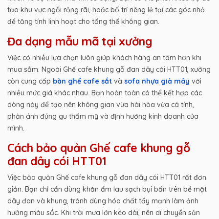
tạo khu vực ngồi rộng rãi, hoặc bố trí riêng lẻ tại các góc nhỏ
để tăng tính linh hoạt cho tổng thể không gian.
Đa dạng mẫu mã tại xưởng
Việc có nhiều lựa chọn luôn giúp khách hàng an tâm hơn khi
mua sắm. Ngoài Ghế cafe khung gỗ đan dây cói HTT01, xưởng
còn cung cấp
bàn ghế cafe sắt
và
sofa nhựa giả mây
với
nhiều mức giá khác nhau. Bạn hoàn toàn có thể kết hợp các
dòng này để tạo nên không gian vừa hài hòa vừa cá tính,
phản ánh đúng gu thẩm mỹ và định hướng kinh doanh của
mình.
Cách bảo quản Ghế cafe khung gỗ
đan dây cói HTT01
Việc bảo quản Ghế cafe khung gỗ đan dây cói HTT01 rất đơn
giản. Bạn chỉ cần dùng khăn ẩm lau sạch bụi bẩn trên bề mặt
dây đan và khung, tránh dùng hóa chất tẩy mạnh làm ảnh
hưởng màu sắc. Khi trời mưa lớn kéo dài, nên di chuyển sản