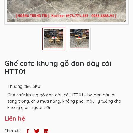
Ghế cafe khung gỗ đan dây cói
HTT01
Thương hiệu:
SKU:
Ghế cafe khung gỗ đan dây cói HTT01 – bộ đan dây dù
sang trọng, chịu mưa nắng, không phai màu, lý tưởng cho
không gian ngoài trời.
Liên hệ
Chia sẻ: