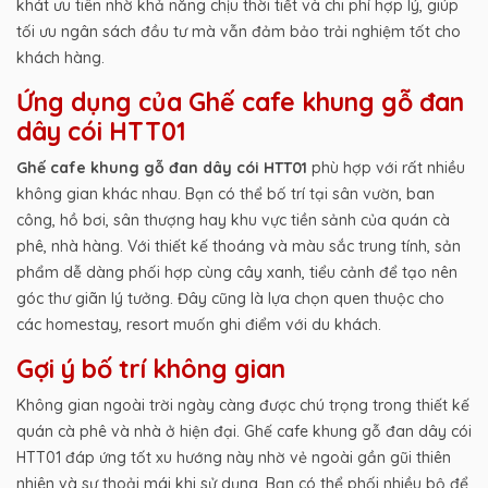
khát ưu tiên nhờ khả năng chịu thời tiết và chi phí hợp lý, giúp
tối ưu ngân sách đầu tư mà vẫn đảm bảo trải nghiệm tốt cho
khách hàng.
Ứng dụng của Ghế cafe khung gỗ đan
dây cói HTT01
Ghế cafe khung gỗ đan dây cói HTT01
phù hợp với rất nhiều
không gian khác nhau. Bạn có thể bố trí tại sân vườn, ban
công, hồ bơi, sân thượng hay khu vực tiền sảnh của quán cà
phê, nhà hàng. Với thiết kế thoáng và màu sắc trung tính, sản
phẩm dễ dàng phối hợp cùng cây xanh, tiểu cảnh để tạo nên
góc thư giãn lý tưởng. Đây cũng là lựa chọn quen thuộc cho
các homestay, resort muốn ghi điểm với du khách.
Gợi ý bố trí không gian
Không gian ngoài trời ngày càng được chú trọng trong thiết kế
quán cà phê và nhà ở hiện đại. Ghế cafe khung gỗ đan dây cói
HTT01 đáp ứng tốt xu hướng này nhờ vẻ ngoài gần gũi thiên
nhiên và sự thoải mái khi sử dụng. Bạn có thể phối nhiều bộ để