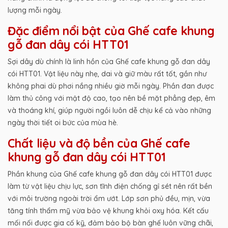
lượng mỗi ngày.
Đặc điểm nổi bật của Ghế cafe khung
gỗ đan dây cói HTT01
Sợi dây dù chính là linh hồn của Ghế cafe khung gỗ đan dây
cói HTT01. Vật liệu này nhẹ, dai và giữ màu rất tốt, gần như
không phai dù phơi nắng nhiều giờ mỗi ngày. Phần đan được
làm thủ công với mật độ cao, tạo nên bề mặt phẳng đẹp, êm
và thoáng khí, giúp người ngồi luôn dễ chịu kể cả vào những
ngày thời tiết oi bức của mùa hè.
Chất liệu và độ bền của Ghế cafe
khung gỗ đan dây cói HTT01
Phần khung của Ghế cafe khung gỗ đan dây cói HTT01 được
làm từ vật liệu chịu lực, sơn tĩnh điện chống gỉ sét nên rất bền
với môi trường ngoài trời ẩm ướt. Lớp sơn phủ đều, mịn, vừa
tăng tính thẩm mỹ vừa bảo vệ khung khỏi oxy hóa. Kết cấu
mối nối được gia cố kỹ, đảm bảo bộ bàn ghế luôn vững chãi,