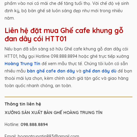
phẩm vào nơi có mái che để tăng tuổi thọ. Với chế độ vệ sinh
định kỳ, bộ bàn ghế sẽ luôn sáng đẹp như mới trong nhiều
năm.
Liên hệ đặt mua Ghế cafe khung gỗ
đan dây cói HTT01
Nếu bạn đã sẵn sàng sở hữu Ghế cafe khung gỗ đan dây cói
HTT01, hãy gọi Hotline 098.888.8894 hoặc ghé trực tiếp xưởng
Hoàng Trung Tín
để xem mẫu thực tế. Chúng tôi luôn có sẵn
nhiều mẫu
bàn ghế cafe đan dây
và
ghế đan dây dù
để bạn
thoải mái lựa chọn, kèm chính sách giá tận gốc và giao hàng
toàn quốc nhanh chóng, an toàn.
Thông tin liên hệ
XƯỞNG SẢN XUẤT BÀN GHẾ HOÀNG TRUNG TÍN
Hotline:
098.888.8894
Email: hoangtrungtin883@gmail.com