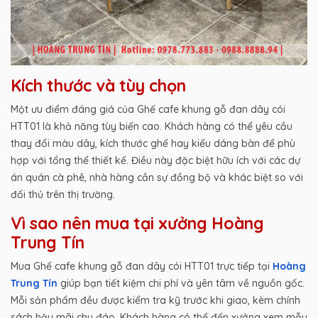
Kích thước và tùy chọn
Một ưu điểm đáng giá của Ghế cafe khung gỗ đan dây cói
HTT01 là khả năng tùy biến cao. Khách hàng có thể yêu cầu
thay đổi màu dây, kích thước ghế hay kiểu dáng bàn để phù
hợp với tổng thể thiết kế. Điều này đặc biệt hữu ích với các dự
án quán cà phê, nhà hàng cần sự đồng bộ và khác biệt so với
đối thủ trên thị trường.
Vì sao nên mua tại xưởng Hoàng
Trung Tín
Mua Ghế cafe khung gỗ đan dây cói HTT01 trực tiếp tại
Hoàng
Trung Tín
giúp bạn tiết kiệm chi phí và yên tâm về nguồn gốc.
Mỗi sản phẩm đều được kiểm tra kỹ trước khi giao, kèm chính
sách hậu mãi chu đáo. Khách hàng có thể đến xưởng xem mẫu