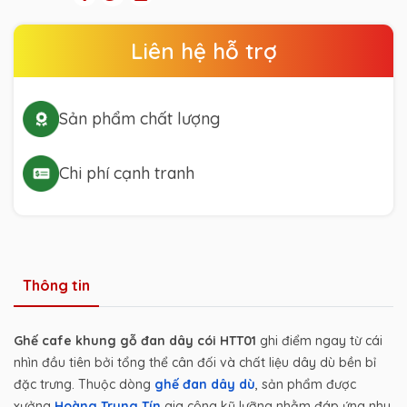
Liên hệ hỗ trợ
Sản phẩm chất lượng
Chi phí cạnh tranh
Thông tin
Ghế cafe khung gỗ đan dây cói HTT01
ghi điểm ngay từ cái
nhìn đầu tiên bởi tổng thể cân đối và chất liệu dây dù bền bỉ
đặc trưng. Thuộc dòng
ghế đan dây dù
, sản phẩm được
xưởng
Hoàng Trung Tín
gia công kỹ lưỡng nhằm đáp ứng nhu