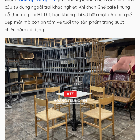
cầu sử dụng ngoài trời khắc nghiệt. Khi chọn Ghế cafe khung
gỗ đan dây cói HTT01, bạn không chỉ sở hữu một bộ bàn ghế
đẹp mắt mà còn an tâm về tuổi thọ sản phẩm trong suốt
nhiều năm sử dụng.