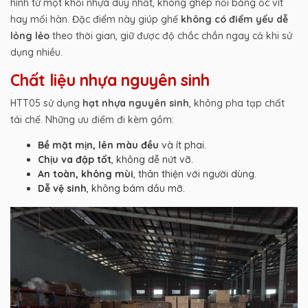
hình từ một khối nhựa duy nhất, không ghép nối bằng ốc vít
hay mối hàn. Đặc điểm này giúp ghế
không có điểm yếu dễ
lỏng lẻo
theo thời gian, giữ được độ chắc chắn ngay cả khi sử
dụng nhiều.
Chất liệu nhựa nguyên sinh
HTT05 sử dụng
hạt nhựa nguyên sinh
, không pha tạp chất
tái chế. Những ưu điểm đi kèm gồm:
Bề mặt mịn, lên màu đều
và ít phai.
Chịu va đập tốt
, không dễ nứt vỡ.
An toàn, không mùi
, thân thiện với người dùng.
Dễ vệ sinh
, không bám dầu mỡ.