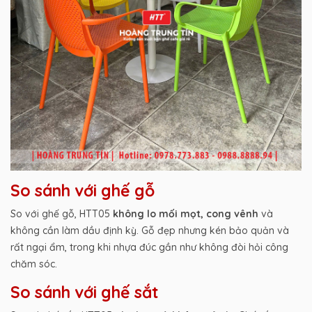
So sánh với ghế gỗ
So với ghế gỗ, HTT05
không lo mối mọt, cong vênh
và
không cần làm dầu định kỳ. Gỗ đẹp nhưng kén bảo quản và
rất ngại ẩm, trong khi nhựa đúc gần như không đòi hỏi công
chăm sóc.
So sánh với ghế sắt