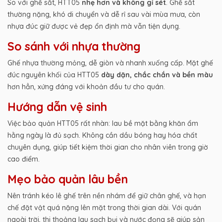
So với ghế sắt, HTT05
nhẹ hơn và không gỉ sét
. Ghế sắt
thường nặng, khó di chuyển và dễ rỉ sau vài mùa mưa, còn
nhựa đúc giữ được vẻ đẹp ổn định mà vẫn tiện dụng.
So sánh với nhựa thường
Ghế nhựa thường mỏng, dễ giòn và nhanh xuống cấp. Mặt ghế
đúc nguyên khối của HTT05
dày dặn, chắc chắn và bền màu
hơn hẳn, xứng đáng với khoản đầu tư cho quán.
Hướng dẫn vệ sinh
Việc bảo quản HTT05 rất nhàn: lau bề mặt bằng khăn ẩm
hằng ngày là đủ sạch. Không cần dầu bóng hay hóa chất
chuyên dụng, giúp tiết kiệm thời gian cho nhân viên trong giờ
cao điểm.
Mẹo bảo quản lâu bền
Nên tránh kéo lê ghế trên nền nhám để giữ chân ghế, và hạn
chế đặt vật quá nặng lên mặt trong thời gian dài. Với quán
ngoài trời, thi thoảng lau sạch bụi và nước đọng sẽ giúp sản