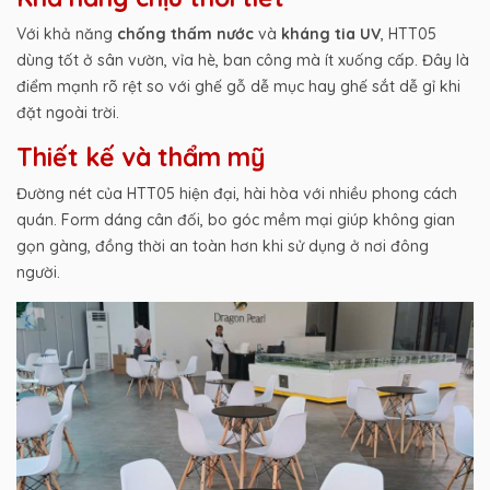
Với khả năng
chống thấm nước
và
kháng tia UV
, HTT05
dùng tốt ở sân vườn, vỉa hè, ban công mà ít xuống cấp. Đây là
điểm mạnh rõ rệt so với ghế gỗ dễ mục hay ghế sắt dễ gỉ khi
đặt ngoài trời.
Thiết kế và thẩm mỹ
Đường nét của HTT05 hiện đại, hài hòa với nhiều phong cách
quán. Form dáng cân đối, bo góc mềm mại giúp không gian
gọn gàng, đồng thời an toàn hơn khi sử dụng ở nơi đông
người.