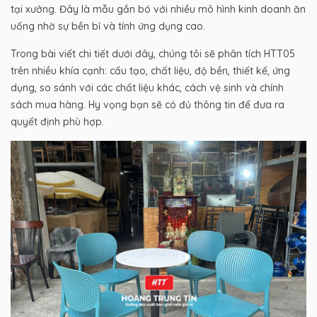
tại xưởng. Đây là mẫu gắn bó với nhiều mô hình kinh doanh ăn
uống nhờ sự bền bỉ và tính ứng dụng cao.
Trong bài viết chi tiết dưới đây, chúng tôi sẽ phân tích HTT05
trên nhiều khía cạnh: cấu tạo, chất liệu, độ bền, thiết kế, ứng
dụng, so sánh với các chất liệu khác, cách vệ sinh và chính
sách mua hàng. Hy vọng bạn sẽ có đủ thông tin để đưa ra
quyết định phù hợp.