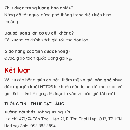
Chịu được trọng lượng bao nhiêu?
Nâng đỡ tốt người dùng phổ thông trong điều kiện bình
thường.
Đặt số lượng lớn có ưu đãi không?
Có, xưởng có chính sách giá tốt cho đơn lớn.
Giao hàng các tỉnh được không?
Được, giao toàn quốc, đóng gói kỹ.
Kết luận
Với sự cân bằng giữa độ bền, thẩm mỹ và giá,
bàn ghế nhựa
đúc nguyên khối HTT05
là khoản đầu tư hợp lý cho quán và
gia đình. Liên hệ ngay để được tư vấn và báo giá tốt nhất.
THÔNG TIN LIÊN HỆ ĐẶT HÀNG
Xưởng nội thất Hoàng Trung Tín
Địa chỉ: 471/74 Tân Thới Hiệp 21, P. Tân Thới Hiệp, Q.12, TP.HCM
Hotline/Zalo:
098.888.8894