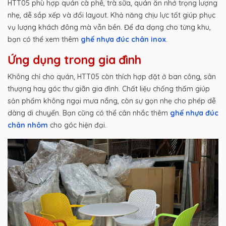
HTT05 phù hợp quán cà phê, trà sữa, quán ăn nhớ trọng lượng
nhẹ, dễ sắp xếp và đổi layout. Khả năng chịu lực tốt giúp phục
vụ lượng khách đông mà vẫn bền. Để đa dạng cho từng khu,
bạn có thể xem thêm
ghế nhựa đúc chân inox
.
Ứng dụng trong gia đình
Không chỉ cho quán, HTT05 còn thích hợp đặt ở ban công, sân
thượng hay góc thư giãn gia đình. Chất liệu chống thấm giúp
sản phẩm không ngại mưa nắng, còn sự gọn nhẹ cho phép dễ
dàng di chuyển. Bạn cũng có thể cân nhắc thêm
ghế nhựa đúc
chân nhôm
cho góc hiện đại.