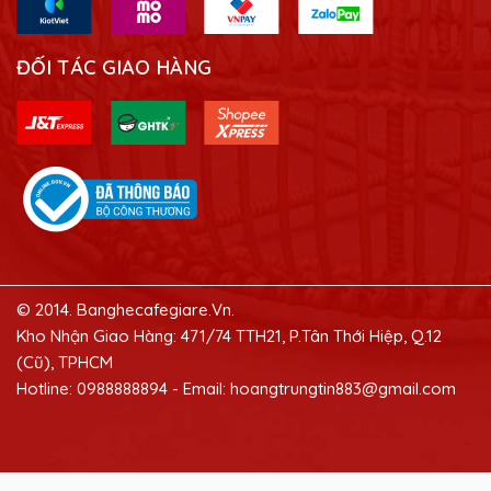
ĐỐI TÁC GIAO HÀNG
© 2014. Banghecafegiare.Vn.
Kho Nhận Giao Hàng: 471/74 TTH21, P.Tân Thới Hiệp, Q.12
(Cũ), TPHCM
Hotline: 0988888894 - Email: hoangtrungtin883@gmail.com