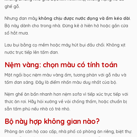
ghế gỗ.
Nhưng đan mây
không chịu được nước đọng và ẩm kéo dài
.
Bộ này dành cho trong nhà. Đừng kê ở hiên hở hoặc gần cửa
sổ hắt mưa.
Lau bụi bằng cọ mềm hoặc máy hút bụi đầu chổi. Không xịt
nước trực tiếp lên tấm đan.
Nệm vàng: chọn màu có tính toán
Mặt ngồi bọc nệm màu vàng ấm, tương phản với gỗ nâu và
tấm đan sáng. Đây là điểm nhấn màu duy nhất của bộ.
Nệm ghế ăn bẩn nhanh hơn nệm sofa vì tiếp xúc trực tiếp với
thức ăn rơi. Hãy hỏi xưởng về vải chống thấm, hoặc chuẩn bị
sẵn tấm phủ nếu nhà có trẻ nhỏ.
Bộ này hợp không gian nào?
Phòng ăn căn hộ cao cấp, nhà phố có phòng ăn riêng, biệt thự.