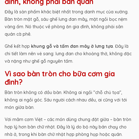
đình, không phải bàn quán
Đây là sản phẩm khác biệt nhất trong danh mục của xưởng.
Bàn tròn mặt gỗ, sáu ghế lưng đan mây, mặt ngồi bọc nệm
vàng ấm. Nó thuộc về phòng ăn gia đình, không phải sân
quán cà phê.
Ghế kết hợp
khung gỗ và tấm đan mây ở lưng tựa
. Đây là
chi tiết làm nên vẻ sang: lưng đan cho khoảng thở, không đặc
và nặng như ghế gỗ nguyên tấm.
Vì sao bàn tròn cho bữa cơm gia
đình?
Bàn tròn không có đầu bàn. Không ai ngồi "chỗ chủ tọa",
không ai ngồi góc. Sáu người cách nhau đều, ai cũng với tới
món giữa bàn.
Với mâm cơm Việt – các món dùng chung đặt giữa – bàn tròn
hợp lý hơn bàn chữ nhật. Đây là lý do bộ này bán chạy cho
nhà ở, trong khi bàn chữ nhật hợp phòng họp hoặc quán.