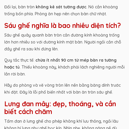
Đổi lại, bàn tròn
không kê sát tường được
. Nó cần khoảng
trống bốn phía. Phòng ăn hẹp nên chọn bàn chữ nhật.
Sáu ghế nghĩa là bao nhiêu diện tích?
Sáu ghế quây quanh bàn tròn cần đường kính khoảng trống
lớn hơn nhiều so với đường kính mặt bàn. Người ngồi cần chỗ
đẩy ghế ra sau khi đứng lên.
Quy tắc thực tế:
chừa ít nhất 90 cm từ mép bàn ra tường
hoặc tủ
. Thiếu khoảng này, khách phải lách nghiêng người mỗi
lần rời bàn.
Hãy đo phòng và vẽ vòng tròn lên nền bằng băng dính trước
khi đặt. Đây là lỗi phổ biến nhất với bàn ăn tròn sáu ghế.
Lưng đan mây: đẹp, thoáng, và cần
biết cách chăm
Tấm đan ở lưng ghế cho phép không khí lưu thông, ngồi lâu
không bí lưng như ghế bọc kín. Nhìn nhẹ, không nặng nề dù