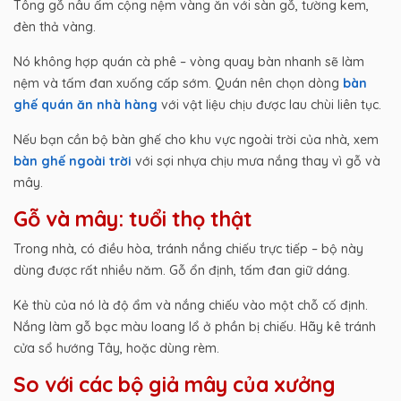
Tông gỗ nâu ấm cộng nệm vàng ăn với sàn gỗ, tường kem,
đèn thả vàng.
Nó không hợp quán cà phê – vòng quay bàn nhanh sẽ làm
nệm và tấm đan xuống cấp sớm. Quán nên chọn dòng
bàn
ghế quán ăn nhà hàng
với vật liệu chịu được lau chùi liên tục.
Nếu bạn cần bộ bàn ghế cho khu vực ngoài trời của nhà, xem
bàn ghế ngoài trời
với sợi nhựa chịu mưa nắng thay vì gỗ và
mây.
Gỗ và mây: tuổi thọ thật
Trong nhà, có điều hòa, tránh nắng chiếu trực tiếp – bộ này
dùng được rất nhiều năm. Gỗ ổn định, tấm đan giữ dáng.
Kẻ thù của nó là độ ẩm và nắng chiếu vào một chỗ cố định.
Nắng làm gỗ bạc màu loang lổ ở phần bị chiếu. Hãy kê tránh
cửa sổ hướng Tây, hoặc dùng rèm.
So với các bộ giả mây của xưởng