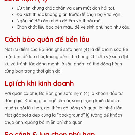
Ưu tiên khung chắc chắn và đệm mút đàn hồi tốt.
Đo kích thước không gian trước để chọn bộ vừa vặn.
Ngồi thử để cảm nhận độ êm và thoải mái.
Chọn chất liệu bọc bền màu, dễ vệ sinh phù hợp nhu cầu.
Cách bảo quản để bền lâu
Một ưu điểm của Bộ Bàn ghế sofa nệm (4) là dễ chăm sóc. Bề
mặt bọc dễ lau chùi, khung bền ít hư hỏng. Chỉ cần vệ sinh định
kỳ và tránh tác động mạnh là sản phẩm có thể đồng hành
cùng bạn trong thời gian dài.
Lợi ích khi kinh doanh
Với quán cà phê, Bộ Bàn ghế sofa nệm (4) là khoản đầu tư
đáng giá. Không gian ngồi êm ái, sang trọng khiến khách
muốn ngồi lâu hơn, gọi thêm đồ uống và quay lại nhiều lần.
Một góc sofa đẹp cũng là "background" lý tưởng để khách
chụp ảnh, quảng bá miễn phí cho quán.
So sánh & lựa chọn phù hợp