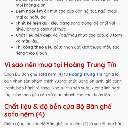
mọi không gian.
Đệm ngồi êm ái:
mút cao cấp đàn hồi tốt, ngồi thoải
mái cả ngày dài.
Thiết kế hiện đại:
kiểu dáng sang trọng, dễ phối với
nhiều phong cách nội thất.
Chất liệu bền đẹp:
vải/da/mây nhựa cao cấp, giữ form
và màu lâu.
Thi công theo yêu cầu:
nhận đặt kích thước, màu sắc
riêng theo ý bạn.
Vì sao nên mua tại Hoàng Trung Tín
Chọn Bộ Bàn ghế sofa nệm (4) từ
Hoàng Trung Tín
nghĩa là
bạn nhận sản phẩm chính xưởng: chất lượng ổn định, giá cạnh
tranh, bảo hành rõ ràng. Nhờ tự chủ sản xuất, xưởng linh hoạt
tùy chỉnh theo yêu cầu và giao nhanh cho các dự án lớn.
Chất liệu & độ bền của Bộ Bàn ghế
sofa nệm (4)
Điểm cộng lớn của Bộ Bàn ghế sofa nệm (4) là sự kết hợp hài