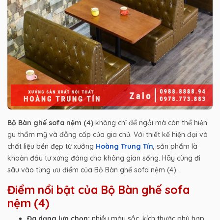
Bộ Bàn ghế sofa nệm (4)
không chỉ để ngồi mà còn thể hiện
gu thẩm mỹ và đẳng cấp của gia chủ. Với thiết kế hiện đại và
chất liệu bền đẹp từ xưởng
Hoàng Trung Tín
, sản phẩm là
khoản đầu tư xứng đáng cho không gian sống. Hãy cùng đi
sâu vào từng ưu điểm của Bộ Bàn ghế sofa nệm (4).
Điểm nổi bật của Bộ Bàn ghế sofa
nệm (4)
Đa dạng lựa chọn:
nhiều màu sắc, kích thước phù hợp