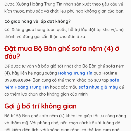
Được. Xưởng Hoàng Trung Tín nhận sản xuất theo yêu cầu về
kích thước, màu sắc và chất liệu phù hợp không gian của bạn.
Có giao hàng và lắp đặt không?
Có. Xưởng giao hàng toàn quốc, hỗ trợ lắp đặt tại khu vực nội
thành và đóng gói cẩn thận cho đơn ở xa.
Đặt mua Bộ Bàn ghế sofa nệm (4) ở
đâu?
Để được tư vấn và báo giá tốt nhất cho Bộ Bàn ghế sofa nệm
(4), hãy liên hệ ngay xưởng
Hoàng Trung Tín
qua
Hotline
098.888.8894
. Bạn cũng có thể tham khảo bộ sưu tập
sofa
nệm Hoàng Trung Tín
hoặc các mẫu
sofa nhựa giả mây
để
có thêm lựa chọn cho không gian của mình.
Gợi ý bố trí không gian
Bố trí Bộ Bàn ghế sofa nệm (4) khéo léo giúp tối ưu công năng
và thẩm mỹ. Với phòng nhỏ, nên chọn cách kê sát tường để
tiết kiệm diện tích; với không gian rộng, có thể tạo cụm ngồi