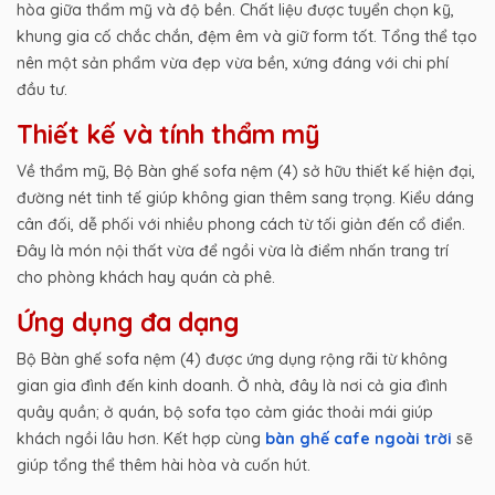
hòa giữa thẩm mỹ và độ bền. Chất liệu được tuyển chọn kỹ,
khung gia cố chắc chắn, đệm êm và giữ form tốt. Tổng thể tạo
nên một sản phẩm vừa đẹp vừa bền, xứng đáng với chi phí
đầu tư.
Thiết kế và tính thẩm mỹ
Về thẩm mỹ, Bộ Bàn ghế sofa nệm (4) sở hữu thiết kế hiện đại,
đường nét tinh tế giúp không gian thêm sang trọng. Kiểu dáng
cân đối, dễ phối với nhiều phong cách từ tối giản đến cổ điển.
Đây là món nội thất vừa để ngồi vừa là điểm nhấn trang trí
cho phòng khách hay quán cà phê.
Ứng dụng đa dạng
Bộ Bàn ghế sofa nệm (4) được ứng dụng rộng rãi từ không
gian gia đình đến kinh doanh. Ở nhà, đây là nơi cả gia đình
quây quần; ở quán, bộ sofa tạo cảm giác thoải mái giúp
khách ngồi lâu hơn. Kết hợp cùng
bàn ghế cafe ngoài trời
sẽ
giúp tổng thể thêm hài hòa và cuốn hút.