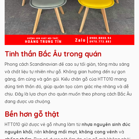
Tinh thần Bắc Âu trong quán
Phong cách Scandinavian đề cao sự tối giản, tông màu sáng
và chất liệu tự nhiên như gỗ. Không gian hướng đến sự gọn
gàng, ấm cúng và gần gũi. Kiểu chân gỗ của HTT010 mang
đúng tinh thần đó, giúp quán tạo cảm giác nhẹ nhàng và dễ
chịu. Đây là lựa chọn cho quán muốn theo phong cách Bắc Âu
đang được ưa chuộng.
Bền hơn gỗ thật
HTT010 giữ được vẻ gỗ nhưng làm từ
nhựa nguyên sinh
đúc
nguyên khối
, nên
không mối mọt
,
không cong vênh
và