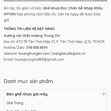
Ấm áp, tối giản và bền,
Ghế Nhựa Đúc Chân Gỗ Nhập Khẩu
HTT010
hợp phong cách Bắc Âu. Liên hệ ngay để được báo
giá.
THÔNG TIN LIÊN HỆ ĐẶT HÀNG
Xưởng nội thất Hoàng Trung Tín
Địa chỉ: 471/74 Tân Thới Hiệp 21, P. Tân Thới Hiệp, Q.12, TP.HCM
Hotline/Zalo:
098.888.8894
Website:
hoangtrungtin.com
|
banghecafegiare.vn
Email: hoangtrungtin883@gmail.com
Danh mục sản phẩm
Bàn ghế nhựa giả mây
Ghế Trứng