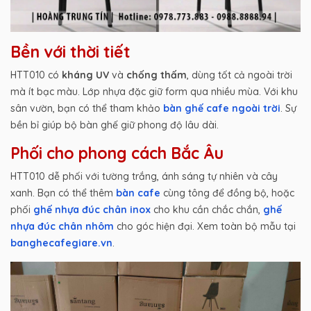
Bền với thời tiết
HTT010 có
kháng UV
và
chống thấm
, dùng tốt cả ngoài trời
mà ít bạc màu. Lớp nhựa đặc giữ form qua nhiều mùa. Với khu
sân vườn, bạn có thể tham khảo
bàn ghế cafe ngoài trời
. Sự
bền bỉ giúp bộ bàn ghế giữ phong độ lâu dài.
Phối cho phong cách Bắc Âu
HTT010 dễ phối với tường trắng, ánh sáng tự nhiên và cây
xanh. Bạn có thể thêm
bàn cafe
cùng tông để đồng bộ, hoặc
phối
ghế nhựa đúc chân inox
cho khu cần chắc chắn,
ghế
nhựa đúc chân nhôm
cho góc hiện đại. Xem toàn bộ mẫu tại
banghecafegiare.vn
.