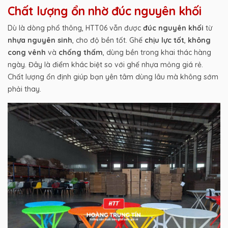
Chất lượng ổn nhờ đúc nguyên khối
Dù là dòng phổ thông, HTT06 vẫn được
đúc nguyên khối
từ
nhựa nguyên sinh
, cho độ bền tốt. Ghế
chịu lực tốt
,
không
cong vênh
và
chống thấm
, dùng bền trong khai thác hàng
ngày. Đây là điểm khác biệt so với ghế nhựa mỏng giá rẻ.
Chất lượng ổn định giúp bạn yên tâm dùng lâu mà không sớm
phải thay.