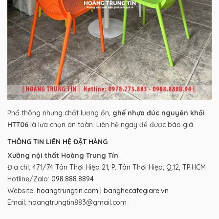
Phổ thông nhưng chất lượng ổn,
ghế nhựa đúc nguyên khối
HTT06
là lựa chọn an toàn. Liên hệ ngay để được báo giá.
THÔNG TIN LIÊN HỆ ĐẶT HÀNG
Xưởng nội thất Hoàng Trung Tín
Địa chỉ: 471/74 Tân Thới Hiệp 21, P. Tân Thới Hiệp, Q.12, TP.HCM
Hotline/Zalo:
098.888.8894
Website:
hoangtrungtin.com
|
banghecafegiare.vn
Email: hoangtrungtin883@gmail.com