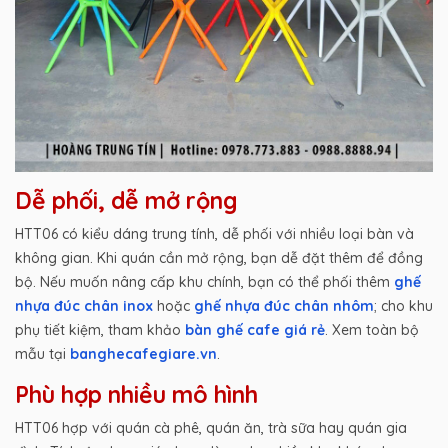
Dễ phối, dễ mở rộng
HTT06 có kiểu dáng trung tính, dễ phối với nhiều loại bàn và
không gian. Khi quán cần mở rộng, bạn dễ đặt thêm để đồng
bộ. Nếu muốn nâng cấp khu chính, bạn có thể phối thêm
ghế
nhựa đúc chân inox
hoặc
ghế nhựa đúc chân nhôm
; cho khu
phụ tiết kiệm, tham khảo
bàn ghế cafe giá rẻ
. Xem toàn bộ
mẫu tại
banghecafegiare.vn
.
Phù hợp nhiều mô hình
HTT06 hợp với quán cà phê, quán ăn, trà sữa hay quán gia