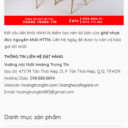
Kết cấu liền khối chính là điểm tạo nên độ bền của
ghế nhựa
đúc nguyên khối HTT16
. Liên hệ ngay để được tư vấn và báo
giá tốt nhất.
THÔNG TIN LIÊN HỆ ĐẶT HÀNG
Xưởng nội thất Hoàng Trung Tín
Địa chỉ: 471/74 Tân Thới Hiệp 21, P. Tân Thới Hiệp, Q.12, TP.HCM
Hotline/Zalo:
098.888.8894
Website:
hoangtrungtin.com
|
banghecafegiare.vn
Email: hoangtrungtin883@gmail.com
Danh mục sản phẩm