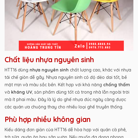
Chất liệu nhựa nguyên sinh
HTT16 dùng
nhựa nguyên sinh
chất lượng cao, khác với nhựa
tái chế giòn dễ gãy. Nhựa nguyên sinh có độ dẻo dai tốt, bề
mặt mịn và màu sắc bền. Kết hợp với khả năng
chống thấm
và
kháng UV
, sản phẩm dùng tốt cả trong nhà lẫn ngoài trời
mà ít phai màu. Đây là lý do ghế nhựa đúc ngày càng được
các quán ưa chuộng thay cho nhiều loại ghế truyền thống.
Phù hợp nhiều không gian
Kiểu dáng đơn giản của HTT16 dễ hòa hợp với quán cà phê,
trà sữa, quán ăn hay sân vườn. Nếu muốn đa dạng phong