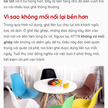
tải tốt
và ít hư hỏng hơn. Đây là nền tảng cho độ bền vượt trội
so với nhiều loại ghế thông thường.
Vì sao không mối nối lại bền hơn
Trong quá trình sử dụng, ghế liên tục chịu lực khi khách ngồi,
tựa, xê dịch. Ở ghế lắp ghép, những dao động này dồn vào
mối nối và dần làm lỏng ốc vít. Ngược lại, HTT16
không có mối
ghép
nên không có điểm yếu để hư. Điều này đặc biệt quan
trọng với quán cà phê, nơi bàn ghế được dùng liên tục mỗi
ngày. Tuổi thọ cao đồng nghĩa với việc bạn ít phải thay mới,
tiết kiệm chi phí vận hành.