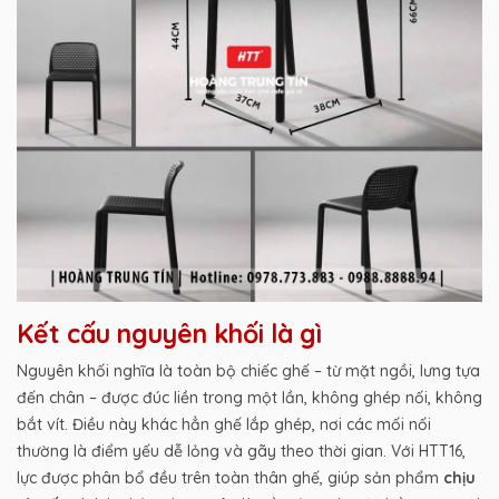
Kết cấu nguyên khối là gì
Nguyên khối nghĩa là toàn bộ chiếc ghế – từ mặt ngồi, lưng tựa
đến chân – được đúc liền trong một lần, không ghép nối, không
bắt vít. Điều này khác hẳn ghế lắp ghép, nơi các mối nối
thường là điểm yếu dễ lỏng và gãy theo thời gian. Với HTT16,
lực được phân bổ đều trên toàn thân ghế, giúp sản phẩm
chịu