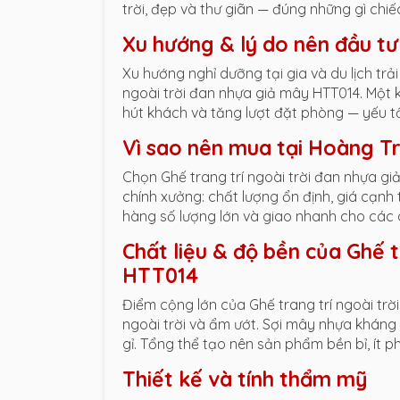
trời, đẹp và thư giãn — đúng những gì chi
Xu hướng & lý do nên đầu tư
Xu hướng nghỉ dưỡng tại gia và du lịch trả
ngoài trời đan nhựa giả mây HTT014. Một 
hút khách và tăng lượt đặt phòng — yếu t
Vì sao nên mua tại Hoàng T
Chọn Ghế trang trí ngoài trời đan nhựa g
chính xưởng: chất lượng ổn định, giá cạnh
hàng số lượng lớn và giao nhanh cho các 
Chất liệu & độ bền của Ghế t
HTT014
Điểm cộng lớn của Ghế trang trí ngoài trời
ngoài trời và ẩm ướt. Sợi mây nhựa kháng
gỉ. Tổng thể tạo nên sản phẩm bền bỉ, ít phải
Thiết kế và tính thẩm mỹ