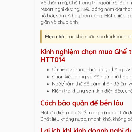
Về thẩm mỹ, Ghế trang trí ngoài trời đa
resort nghỉ dưỡng. Kiểu dáng nằm dài tha
hồ bơi, sân cỏ hay ban công. Một chiếc g
giãn và chụp ảnh.
Mẹo nhỏ:
Lau khô nước sau khi khách d
Kinh nghiệm chọn mua Ghế tr
HTT014
Ưu tiên sợi mây nhựa dày, chống UV 
Chọn kiểu dáng và độ ngả phù hợp n
Ngồi/nằm thử để cảm nhận độ êm v
Kiểm tra khung sơn tĩnh điện đều, c
Cách bảo quản để bền lâu
Một ưu điểm của Ghế trang trí ngoài trời 
Chất liệu kháng nước, nhanh khô, không cầ
Lợi ích khi kinh doanh nghỉ 