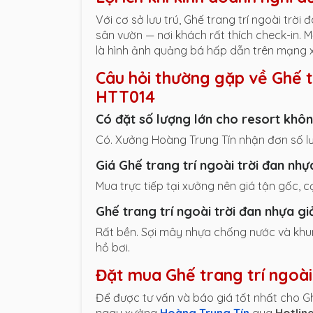
Với cơ sở lưu trú, Ghế trang trí ngoài trời
sân vườn — nơi khách rất thích check-in.
là hình ảnh quảng bá hấp dẫn trên mạng x
Câu hỏi thường gặp về Ghế t
HTT014
Có đặt số lượng lớn cho resort khô
Có. Xưởng Hoàng Trung Tín nhận đơn số lư
Giá Ghế trang trí ngoài trời đan n
Mua trực tiếp tại xưởng nên giá tận gốc, c
Ghế trang trí ngoài trời đan nhựa 
Rất bền. Sợi mây nhựa chống nước và khu
hồ bơi.
Đặt mua Ghế trang trí ngoà
Để được tư vấn và báo giá tốt nhất cho Gh