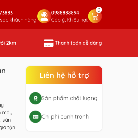
0
73883
0988888894
sóc khách hàng:
Góp ý, Khiếu nại:
ưới 2km
Thanh toán dễ dàng
an
Liên hệ hỗ trợ
Sản phẩm chất lượng
ây
ả mây
Chi phí cạnh tranh
, sân
giá tận