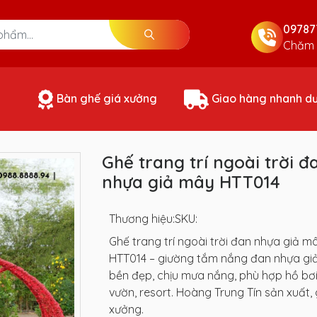
09787
Chăm 
Bàn ghế giá xưởng
Giao hàng nhanh d
Ghế trang trí ngoài trời đ
nhựa giả mây HTT014
Thương hiệu:
SKU:
Ghế trang trí ngoài trời đan nhựa giả m
HTT014 – giường tắm nắng đan nhựa gi
bền đẹp, chịu mưa nắng, phù hợp hồ bơi
vườn, resort. Hoàng Trung Tín sản xuất, 
xưởng.