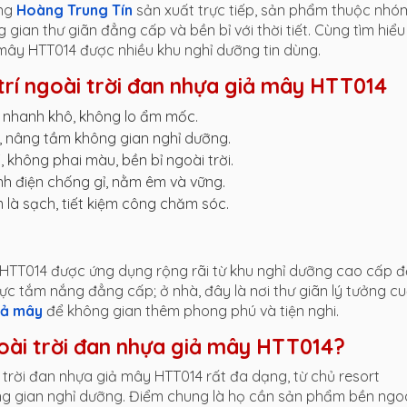
ởng
Hoàng Trung Tín
sản xuất trực tiếp, sản phẩm thuộc nhó
g gian thư giãn đẳng cấp và bền bỉ với thời tiết. Cùng tìm hiểu 
 mây HTT014 được nhiều khu nghỉ dưỡng tin dùng.
trí ngoài trời đan nhựa giả mây HTT014
, nhanh khô, không lo ẩm mốc.
, nâng tầm không gian nghỉ dưỡng.
 không phai màu, bền bỉ ngoài trời.
tĩnh điện chống gỉ, nằm êm và vững.
 là sạch, tiết kiệm công chăm sóc.
y HTT014 được ứng dụng rộng rãi từ khu nghỉ dưỡng cao cấp 
vực tắm nắng đẳng cấp; ở nhà, đây là nơi thư giãn lý tưởng cu
iả mây
để không gian thêm phong phú và tiện nghi.
goài trời đan nhựa giả mây HTT014?
trời đan nhựa giả mây HTT014 rất đa dạng, từ chủ resort
ng gian nghỉ dưỡng. Điểm chung là họ cần sản phẩm bền ngo