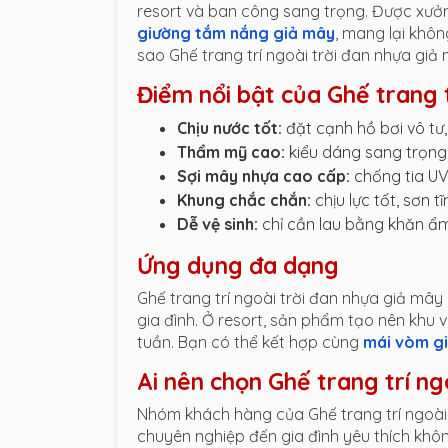
resort và ban công sang trọng. Được xư
giường tắm nắng giả mây
, mang lại khôn
sao Ghế trang trí ngoài trời đan nhựa giả
Điểm nổi bật của Ghế trang 
Chịu nước tốt:
đặt cạnh hồ bơi vô tư
Thẩm mỹ cao:
kiểu dáng sang trọng
Sợi mây nhựa cao cấp:
chống tia UV,
Khung chắc chắn:
chịu lực tốt, sơn 
Dễ vệ sinh:
chỉ cần lau bằng khăn ẩm
Ứng dụng đa dạng
Ghế trang trí ngoài trời đan nhựa giả mâ
gia đình. Ở resort, sản phẩm tạo nên khu 
tuần. Bạn có thể kết hợp cùng
mái vòm g
Ai nên chọn Ghế trang trí n
Nhóm khách hàng của Ghế trang trí ngoài 
chuyên nghiệp đến gia đình yêu thích khô