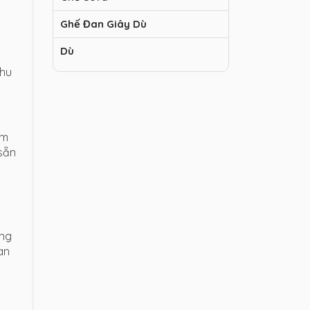
Ghế Đan Giây Dù
Dù
thu
ẩm
 sẵn
ờng
an