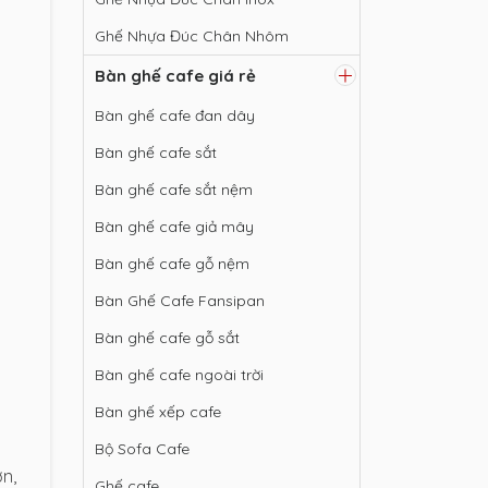
Ghế Nhựa Đúc Chân Nhôm
Bàn ghế cafe giá rẻ
Bàn ghế cafe đan dây
Bàn ghế cafe sắt
Bàn ghế cafe sắt nệm
Bàn ghế cafe giả mây
Bàn ghế cafe gỗ nệm
Bàn Ghế Cafe Fansipan
Bàn ghế cafe gỗ sắt
Bàn ghế cafe ngoài trời
Bàn ghế xếp cafe
Bộ Sofa Cafe
ờn,
Ghế cafe