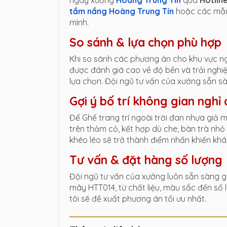
ngay xưởng
Hoàng Trung Tín
qua
Hotlin
tắm nắng Hoàng Trung Tín
hoặc các m
mình.
So sánh & lựa chọn phù hợp
Khi so sánh các phương án cho khu vực ngo
được đánh giá cao về độ bền và trải ngh
lựa chọn. Đội ngũ tư vấn của xưởng sẵn s
Gợi ý bố trí không gian nghỉ
Để Ghế trang trí ngoài trời đan nhựa giả 
trên thảm cỏ, kết hợp dù che, bàn trà nhỏ
khéo léo sẽ trở thành điểm nhấn khiến khá
Tư vấn & đặt hàng số lượng
Đội ngũ tư vấn của xưởng luôn sẵn sàng gi
mây HTT014, từ chất liệu, màu sắc đến số l
tôi sẽ đề xuất phương án tối ưu nhất.