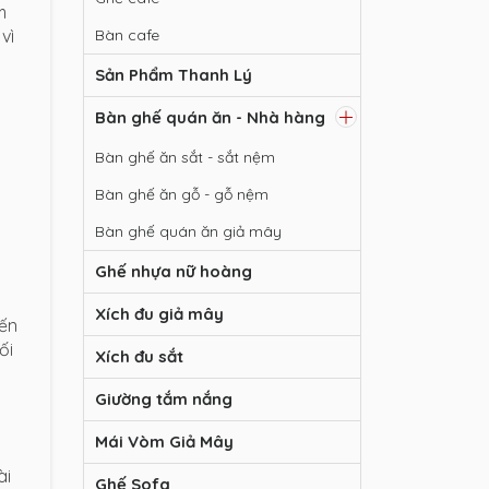
m
vì
Bàn cafe
Sản Phẩm Thanh Lý
Bàn ghế quán ăn - Nhà hàng
Bàn ghế ăn sắt - sắt nệm
Bàn ghế ăn gỗ - gỗ nệm
Bàn ghế quán ăn giả mây
Ghế nhựa nữ hoàng
Xích đu giả mây
đến
ối
Xích đu sắt
Giường tắm nắng
Mái Vòm Giả Mây
ài
Ghế Sofa