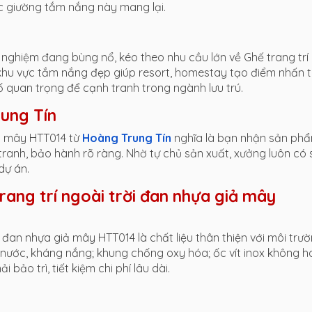
ếc giường tắm nắng này mang lại.
i nghiệm đang bùng nổ, kéo theo nhu cầu lớn về Ghế trang trí
khu vực tắm nắng đẹp giúp resort, homestay tạo điểm nhấn 
ố quan trọng để cạnh tranh trong ngành lưu trú.
rung Tín
iả mây HTT014 từ
Hoàng Trung Tín
nghĩa là bạn nhận sản ph
 tranh, bảo hành rõ ràng. Nhờ tự chủ sản xuất, xưởng luôn có
dự án.
rang trí ngoài trời đan nhựa giả mây
 đan nhựa giả mây HTT014 là chất liệu thân thiện với môi trư
 nước, kháng nắng; khung chống oxy hóa; ốc vít inox không h
 bảo trì, tiết kiệm chi phí lâu dài.