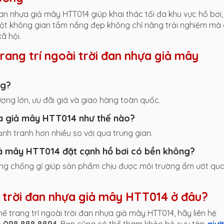
 đan nhựa giả mây HTT014 giúp khai thác tối đa khu vực hồ bơi,
 Một không gian tắm nắng đẹp không chỉ nâng trải nghiệm mà
ã hội.
rang trí ngoài trời đan nhựa giả mây
ng?
ợng lớn, ưu đãi giá và giao hàng toàn quốc.
hựa giả mây HTT014 như thế nào?
ạnh tranh hơn nhiều so với qua trung gian.
giả mây HTT014 đặt cạnh hồ bơi có bền không?
ng chống gỉ giúp sản phẩm chịu được môi trường ẩm ướt qu
i trời đan nhựa giả mây HTT014 ở đâu?
ế trang trí ngoài trời đan nhựa giả mây HTT014, hãy liên hệ