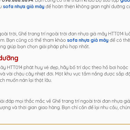
e 098.888.8894
. Bạn cũng có thể tham khảo bộ sưu tập
giư
ẫu
sofa nhựa giả mây
để hoàn thiện không gian nghỉ dưỡng c
ài trời, Ghế trang trí ngoài trời đan nhựa giả mây HTT014 lu
iệm. Bạn cũng có thể tham khảo
sofa nhựa giả mây
để có th
àng giúp bạn chọn giải pháp phù hợp nhất.
 dưỡng
mây HTT014 phát huy vẻ đẹp, hãy bố trí dọc theo hồ bơi hoặc
 và vài chậu cây nhiệt đới. Một khu vực tắm nắng được sắp đ
ch muốn nán lại thật lâu.
ải đáp mọi thắc mắc về Ghế trang trí ngoài trời đan nhựa gi
ượng và thời gian giao hàng. Bạn chỉ cần để lại nhu cầu, chú