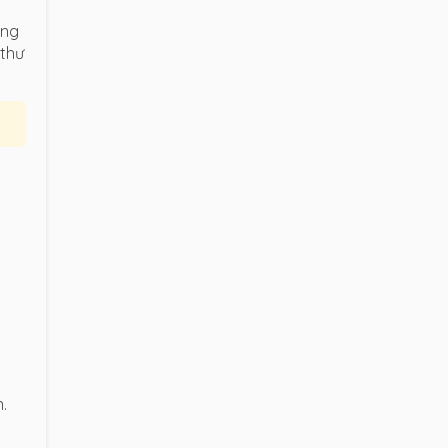
ùng
 thư
.