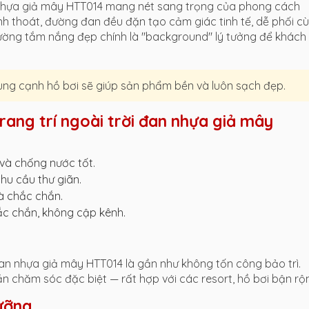
n nhựa giả mây HTT014 mang nét sang trọng của phong cách
nh thoát, đường đan đều đặn tạo cảm giác tinh tế, dễ phối c
iường tắm nắng đẹp chính là "background" lý tưởng để khách
ùng cạnh hồ bơi sẽ giúp sản phẩm bền và luôn sạch đẹp.
ang trí ngoài trời đan nhựa giả mây
và chống nước tốt.
hu cầu thư giãn.
à chắc chắn.
hắc chắn, không cập kênh.
đan nhựa giả mây HTT014 là gần như không tốn công bảo trì.
n chăm sóc đặc biệt — rất hợp với các resort, hồ bơi bận rộn
dưỡng