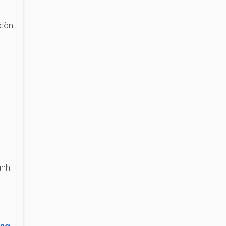
 còn
anh