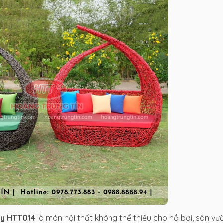
ây HTT014
là món nội thất không thể thiếu cho hồ bơi, sân vư