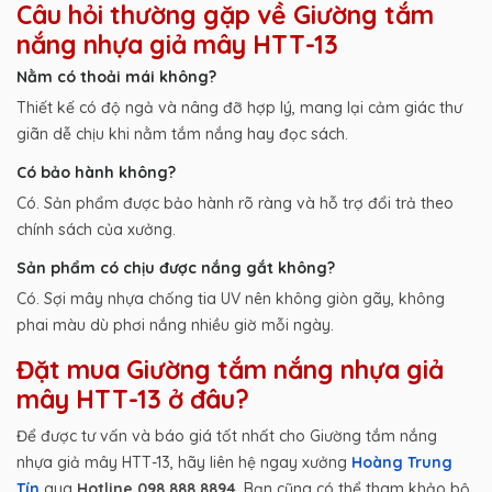
Câu hỏi thường gặp về Giường tắm
nắng nhựa giả mây HTT-13
Nằm có thoải mái không?
Thiết kế có độ ngả và nâng đỡ hợp lý, mang lại cảm giác thư
giãn dễ chịu khi nằm tắm nắng hay đọc sách.
Có bảo hành không?
Có. Sản phẩm được bảo hành rõ ràng và hỗ trợ đổi trả theo
chính sách của xưởng.
Sản phẩm có chịu được nắng gắt không?
Có. Sợi mây nhựa chống tia UV nên không giòn gãy, không
phai màu dù phơi nắng nhiều giờ mỗi ngày.
Đặt mua Giường tắm nắng nhựa giả
mây HTT-13 ở đâu?
Để được tư vấn và báo giá tốt nhất cho Giường tắm nắng
nhựa giả mây HTT-13, hãy liên hệ ngay xưởng
Hoàng Trung
Tín
qua
Hotline 098.888.8894
. Bạn cũng có thể tham khảo bộ