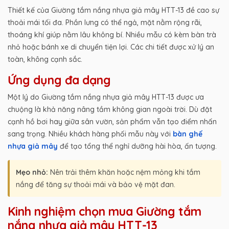
Thiết kế của Giường tắm nắng nhựa giả mây HTT-13 đề cao sự
thoải mái tối đa. Phần lưng có thể ngả, mặt nằm rộng rãi,
thoáng khí giúp nằm lâu không bí. Nhiều mẫu có kèm bàn trà
nhỏ hoặc bánh xe di chuyển tiện lợi. Các chi tiết được xử lý an
toàn, không cạnh sắc.
Ứng dụng đa dạng
Một lý do Giường tắm nắng nhựa giả mây HTT-13 được ưa
chuộng là khả năng nâng tầm không gian ngoài trời. Dù đặt
cạnh hồ bơi hay giữa sân vườn, sản phẩm vẫn tạo điểm nhấn
sang trọng. Nhiều khách hàng phối mẫu này với
bàn ghế
nhựa giả mây
để tạo tổng thể nghỉ dưỡng hài hòa, ấn tượng.
Mẹo nhỏ:
Nên trải thêm khăn hoặc nệm mỏng khi tắm
nắng để tăng sự thoải mái và bảo vệ mặt đan.
Kinh nghiệm chọn mua Giường tắm
nắng nhựa giả mây HTT-13