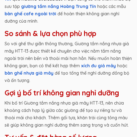
sưu tập
giường tắm nắng Hoàng Trung Tín
hoặc các mẫu
bàn ghế cafe ngoài trời
để hoàn thiện không gian nghỉ
dưỡng của mình.
So sánh & lựa chọn phù hợp
So với ghế thư giãn thông thường, Giường tắm nắng nhựa giả
mây HTT-13 được thiết kế chuyên cho việc nằm tắm nắng
ngoài trời nên bền và thoải mái hơn hẳn. Nếu muốn hoàn thiện
không gian, bạn có thể kết hợp thêm
xích đu giả mây
hoặc
bàn ghế nhựa giả mây
để tạo tổng thể nghỉ dưỡng đồng bộ
và ấn tượng.
Gợi ý bố trí không gian nghỉ dưỡng
Khi bố trí Giường tắm nắng nhựa giả mây HTT-13, nên chừa
khoảng cách hợp lý giữa các giường để tạo sự riêng tư và
thoải mái cho khách. Thêm gối tựa, khăn trải cùng tông màu
sẽ giúp không gian nghỉ dưỡng thêm sang trọng và cuốn hút.