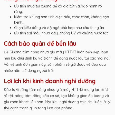
Ưu tiên mua tại xưởng để có giá tốt và bảo hành rõ
ràng.
Kiểm tra khung sơn tĩnh điện đều, chắc chắn, không cập
kênh.
Chọn kiểu dáng và độ ngả phù hợp nhu cầu thư giãn.
Ưu tiên sợi mây nhựa dày, chống UV và chống nước tốt.
Cách bảo quản để bền lâu
Để Giường tắm nắng nhựa giả mây HTT-13 luôn bền đẹp, bạn
nên lau chùi định kỳ và tránh để đọng nước lâu tại các mối nối.
Với vệ sinh đơn giản này, sản phẩm sẽ giữ được vẻ đẹp qua
nhiều năm sử dụng ngoài trời.
Lợi ích khi kinh doanh nghỉ dưỡng
Đầu tư Giường tắm nắng nhựa giả mây HTT-13 mang lại lợi ích
rõ rệt: nâng tầm đẳng cấp cơ sở, tạo không gian ấn tượng và
giữ chân khách lâu hơn. Một khu nghỉ dưỡng chỉn chu luôn là lợi
thế cạnh tranh giúp tăng lượt đặt phòng.