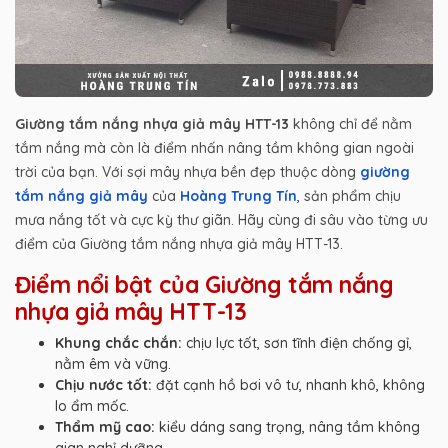
Giường tắm nắng nhựa giả mây HTT-13
không chỉ để nằm
tắm nắng mà còn là điểm nhấn nâng tầm không gian ngoài
trời của bạn. Với sợi mây nhựa bền đẹp thuộc dòng
giường
tắm nắng giả mây
của
Hoàng Trung Tín
, sản phẩm chịu
mưa nắng tốt và cực kỳ thư giãn. Hãy cùng đi sâu vào từng ưu
điểm của Giường tắm nắng nhựa giả mây HTT-13.
Điểm nổi bật của Giường tắm nắng
nhựa giả mây HTT-13
Khung chắc chắn:
chịu lực tốt, sơn tĩnh điện chống gỉ,
nằm êm và vững.
Chịu nước tốt:
đặt cạnh hồ bơi vô tư, nhanh khô, không
lo ẩm mốc.
Thẩm mỹ cao:
kiểu dáng sang trọng, nâng tầm không