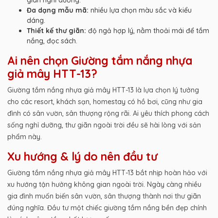
gian nghỉ dưỡng.
Đa dạng mẫu mã:
nhiều lựa chọn màu sắc và kiểu
dáng.
Thiết kế thư giãn:
độ ngả hợp lý, nằm thoải mái để tắm
nắng, đọc sách.
Ai nên chọn Giường tắm nắng nhựa
giả mây HTT-13?
Giường tắm nắng nhựa giả mây HTT-13 là lựa chọn lý tưởng
cho các resort, khách sạn, homestay có hồ bơi, cũng như gia
đình có sân vườn, sân thượng rộng rãi. Ai yêu thích phong cách
sống nghỉ dưỡng, thư giãn ngoài trời đều sẽ hài lòng với sản
phẩm này.
Xu hướng & lý do nên đầu tư
Giường tắm nắng nhựa giả mây HTT-13 bắt nhịp hoàn hảo với
xu hướng tận hưởng không gian ngoài trời. Ngày càng nhiều
gia đình muốn biến sân vườn, sân thượng thành nơi thư giãn
đúng nghĩa. Đầu tư một chiếc giường tắm nắng bền đẹp chính