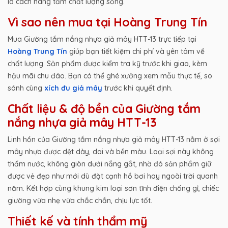
là cách nâng tầm chất lượng sống.
Vì sao nên mua tại Hoàng Trung Tín
Mua Giường tắm nắng nhựa giả mây HTT-13 trực tiếp tại
Hoàng Trung Tín
giúp bạn tiết kiệm chi phí và yên tâm về
chất lượng. Sản phẩm được kiểm tra kỹ trước khi giao, kèm
hậu mãi chu đáo. Bạn có thể ghé xưởng xem mẫu thực tế, so
sánh cùng
xích đu giả mây
trước khi quyết định.
Chất liệu & độ bền của Giường tắm
nắng nhựa giả mây HTT-13
Linh hồn của Giường tắm nắng nhựa giả mây HTT-13 nằm ở sợi
mây nhựa được dệt dày, dai và bền màu. Loại sợi này không
thấm nước, không giòn dưới nắng gắt, nhờ đó sản phẩm giữ
được vẻ đẹp như mới dù đặt cạnh hồ bơi hay ngoài trời quanh
năm. Kết hợp cùng khung kim loại sơn tĩnh điện chống gỉ, chiếc
giường vừa nhẹ vừa chắc chắn, chịu lực tốt.
Thiết kế và tính thẩm mỹ