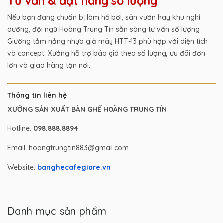
Tư vấn & đặt hàng số lượng
Nếu bạn đang chuẩn bị làm hồ bơi, sân vườn hay khu nghỉ
dưỡng, đội ngũ Hoàng Trung Tín sẵn sàng tư vấn số lượng
Giường tắm nắng nhựa giả mây HTT-13 phù hợp với diện tích
và concept. Xưởng hỗ trợ báo giá theo số lượng, ưu đãi đơn
lớn và giao hàng tận nơi.
Thông tin liên hệ
XƯỞNG SẢN XUẤT BÀN GHẾ HOÀNG TRUNG TÍN
Hotline:
098.888.8894
Email: hoangtrungtin883@gmail.com
Website:
banghecafegiare.vn
Danh mục sản phẩm