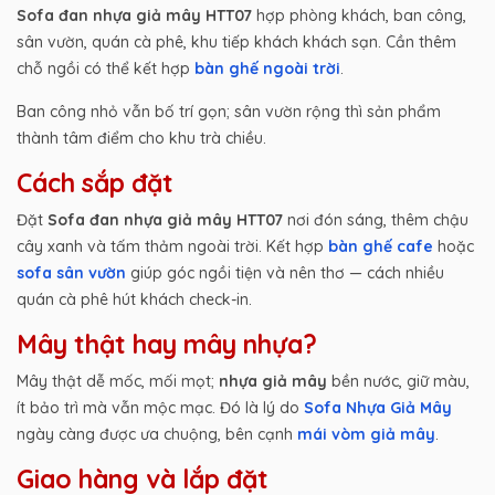
Sofa đan nhựa giả mây HTT07
hợp phòng khách, ban công,
sân vườn, quán cà phê, khu tiếp khách khách sạn. Cần thêm
chỗ ngồi có thể kết hợp
bàn ghế ngoài trời
.
Ban công nhỏ vẫn bố trí gọn; sân vườn rộng thì sản phẩm
thành tâm điểm cho khu trà chiều.
Cách sắp đặt
Đặt
Sofa đan nhựa giả mây HTT07
nơi đón sáng, thêm chậu
cây xanh và tấm thảm ngoài trời. Kết hợp
bàn ghế cafe
hoặc
sofa sân vườn
giúp góc ngồi tiện và nên thơ — cách nhiều
quán cà phê hút khách check-in.
Mây thật hay mây nhựa?
Mây thật dễ mốc, mối mọt;
nhựa giả mây
bền nước, giữ màu,
ít bảo trì mà vẫn mộc mạc. Đó là lý do
Sofa Nhựa Giả Mây
ngày càng được ưa chuộng, bên cạnh
mái vòm giả mây
.
Giao hàng và lắp đặt