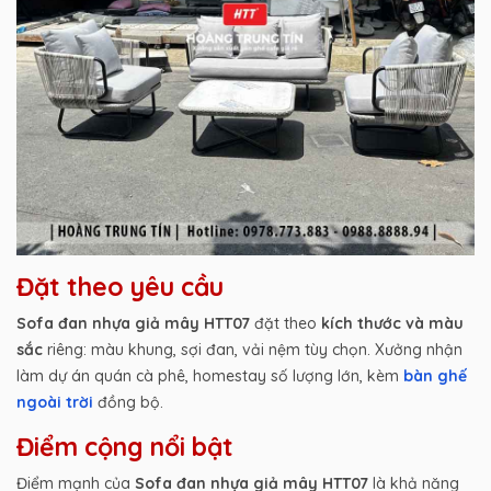
Đặt theo yêu cầu
Sofa đan nhựa giả mây HTT07
đặt theo
kích thước và màu
sắc
riêng: màu khung, sợi đan, vải nệm tùy chọn. Xưởng nhận
làm dự án quán cà phê, homestay số lượng lớn, kèm
bàn ghế
ngoài trời
đồng bộ.
Điểm cộng nổi bật
Điểm mạnh của
Sofa đan nhựa giả mây HTT07
là khả năng