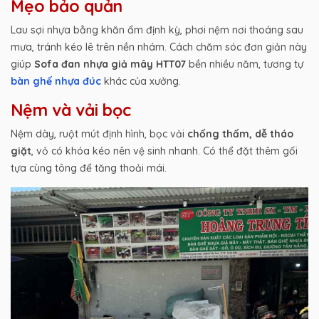
Mẹo bảo quản
Lau sợi nhựa bằng khăn ẩm định kỳ, phơi nệm nơi thoáng sau
mưa, tránh kéo lê trên nền nhám. Cách chăm sóc đơn giản này
giúp
Sofa đan nhựa giả mây HTT07
bền nhiều năm, tương tự
bàn ghế nhựa đúc
khác của xưởng.
Nệm và vải bọc
Nệm dày, ruột mút định hình, bọc vải
chống thấm, dễ tháo
giặt
, vỏ có khóa kéo nên vệ sinh nhanh. Có thể đặt thêm gối
tựa cùng tông để tăng thoải mái.