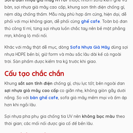
bàn, sợi nhựa giả mây cao cấp, khung sơn tĩnh điện chống gỉ,
nệm dày chống thấm. Mẫu này phù hợp ấm cúng, hiện đại, dễ
phối với mọi không gian, dễ phối cùng
ghế cafe
. Toàn bộ đan
thủ công tỉ mỉ, từng sợi nhựa luồn chắc tay nên bề mặt phẳng
mịn, không lộ mối nối.
Khác với mây thật dễ mục, dòng
Sofa Nhựa Giả Mây
dùng sợi
nhựa HDPE bền bỉ, giữ form và màu sắc lâu dài kể cả ngoài
trời. Sản phẩm được kiểm tra kỹ trước khi giao.
Cấu tạo chắc chắn
Khung
sắt sơn tĩnh điện
chống gỉ, chịu lực tốt; bên ngoài đan
sợi nhựa giả mây cao cấp
co giãn nhẹ, không giòn gãy dưới
nắng. So với
bàn ghế cafe
, sofa giả mây mềm mại và ấm áp
hơn khi ngồi lâu.
Sợi nhựa pha phụ gia chống tia UV nên
không bạc màu
theo
thời gian; các mối nối được gia cố để bền lâu.