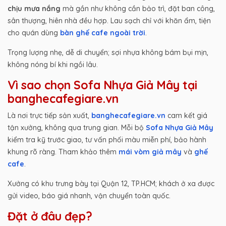
chịu mưa nắng
mà gần như không cần bảo trì, đặt ban công,
sân thượng, hiên nhà đều hợp. Lau sạch chỉ với khăn ẩm, tiện
cho quán dùng
bàn ghế cafe ngoài trời
.
Trọng lượng nhẹ, dễ di chuyển; sợi nhựa không bám bụi mịn,
không nóng bí khi ngồi lâu.
Vì sao chọn Sofa Nhựa Giả Mây tại
banghecafegiare.vn
Là nơi trực tiếp sản xuất,
banghecafegiare.vn
cam kết giá
tận xưởng, không qua trung gian. Mỗi bộ
Sofa Nhựa Giả Mây
kiểm tra kỹ trước giao, tư vấn phối màu miễn phí, bảo hành
khung rõ ràng. Tham khảo thêm
mái vòm giả mây
và
ghế
cafe
.
Xưởng có khu trưng bày tại Quận 12, TP.HCM; khách ở xa được
gửi video, báo giá nhanh, vận chuyển toàn quốc.
Đặt ở đâu đẹp?