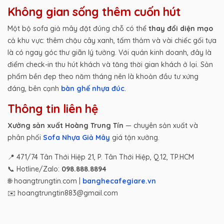
Không gian sống thêm cuốn hút
Một bộ sofa giả mây đặt đúng chỗ có thể
thay đổi diện mạo
cả khu vực: thêm chậu cây xanh, tấm thảm và vài chiếc gối tựa
là có ngay góc thư giãn lý tưởng. Với quán kinh doanh, đây là
điểm check-in thu hút khách và tăng thời gian khách ở lại. Sản
phẩm bền đẹp theo năm tháng nên là khoản đầu tư xứng
đáng, bên cạnh
bàn ghế nhựa đúc
.
Thông tin liên hệ
Xưởng sản xuất Hoàng Trung Tín
— chuyên sản xuất và
phân phối
Sofa Nhựa Giả Mây
giá tận xưởng.
📍 471/74 Tân Thới Hiệp 21, P. Tân Thới Hiệp, Q.12, TP.HCM
📞 Hotline/Zalo:
098.888.8894
🌐 hoangtrungtin.com |
banghecafegiare.vn
✉️ hoangtrungtin883@gmail.com