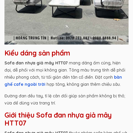
Kiểu dáng sản phẩm
Sofa đan nhựa giả mây HTT07
mang dáng ấm cúng, hiện
đại, dễ phối với mọi không gian. Tông màu trung tính dễ phối
nhiều phong cách, từ tối giản đến tân cổ điển. Đặt cạnh
bàn
ghế cafe ngoài trời
hợp tông, không gian thêm chiều sâu.
Đường đan đều tay, tỉ lệ cân đối giúp sản phẩm không bị thô;
vừa để dùng vừa trang trí.
Giới thiệu Sofa đan nhựa giả mây
HTT07
Sofa đan nhựa giả mây HTT07
thuộc nhóm sofa kèm ghế và