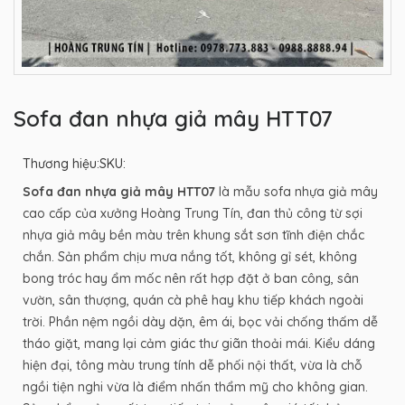
Sofa đan nhựa giả mây HTT07
Thương hiệu:
SKU:
Sofa đan nhựa giả mây HTT07
là mẫu sofa nhựa giả mây
cao cấp của xưởng Hoàng Trung Tín, đan thủ công từ sợi
nhựa giả mây bền màu trên khung sắt sơn tĩnh điện chắc
chắn. Sản phẩm chịu mưa nắng tốt, không gỉ sét, không
bong tróc hay ẩm mốc nên rất hợp đặt ở ban công, sân
vườn, sân thượng, quán cà phê hay khu tiếp khách ngoài
trời. Phần nệm ngồi dày dặn, êm ái, bọc vải chống thấm dễ
tháo giặt, mang lại cảm giác thư giãn thoải mái. Kiểu dáng
hiện đại, tông màu trung tính dễ phối nội thất, vừa là chỗ
ngồi tiện nghi vừa là điểm nhấn thẩm mỹ cho không gian.