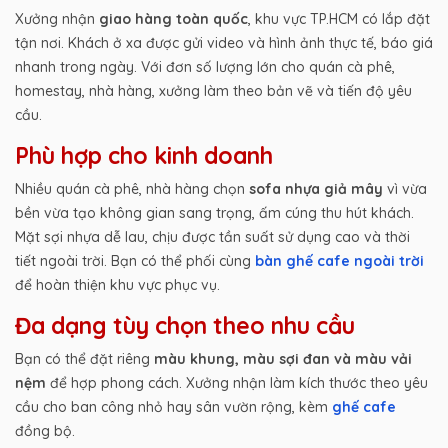
Xưởng nhận
giao hàng toàn quốc
, khu vực TP.HCM có lắp đặt
tận nơi. Khách ở xa được gửi video và hình ảnh thực tế, báo giá
nhanh trong ngày. Với đơn số lượng lớn cho quán cà phê,
homestay, nhà hàng, xưởng làm theo bản vẽ và tiến độ yêu
cầu.
Phù hợp cho kinh doanh
Nhiều quán cà phê, nhà hàng chọn
sofa nhựa giả mây
vì vừa
bền vừa tạo không gian sang trọng, ấm cúng thu hút khách.
Mặt sợi nhựa dễ lau, chịu được tần suất sử dụng cao và thời
tiết ngoài trời. Bạn có thể phối cùng
bàn ghế cafe ngoài trời
để hoàn thiện khu vực phục vụ.
Đa dạng tùy chọn theo nhu cầu
Bạn có thể đặt riêng
màu khung, màu sợi đan và màu vải
nệm
để hợp phong cách. Xưởng nhận làm kích thước theo yêu
cầu cho ban công nhỏ hay sân vườn rộng, kèm
ghế cafe
đồng bộ.