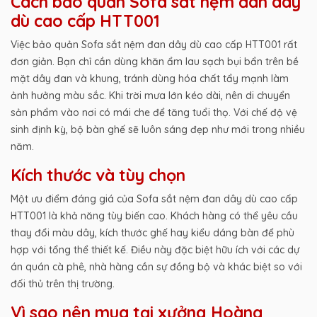
Cách bảo quản Sofa sắt nệm đan dây
dù cao cấp HTT001
Việc bảo quản Sofa sắt nệm đan dây dù cao cấp HTT001 rất
đơn giản. Bạn chỉ cần dùng khăn ẩm lau sạch bụi bẩn trên bề
mặt dây đan và khung, tránh dùng hóa chất tẩy mạnh làm
ảnh hưởng màu sắc. Khi trời mưa lớn kéo dài, nên di chuyển
sản phẩm vào nơi có mái che để tăng tuổi thọ. Với chế độ vệ
sinh định kỳ, bộ bàn ghế sẽ luôn sáng đẹp như mới trong nhiều
năm.
Kích thước và tùy chọn
Một ưu điểm đáng giá của Sofa sắt nệm đan dây dù cao cấp
HTT001 là khả năng tùy biến cao. Khách hàng có thể yêu cầu
thay đổi màu dây, kích thước ghế hay kiểu dáng bàn để phù
hợp với tổng thể thiết kế. Điều này đặc biệt hữu ích với các dự
án quán cà phê, nhà hàng cần sự đồng bộ và khác biệt so với
đối thủ trên thị trường.
Vì sao nên mua tại xưởng Hoàng