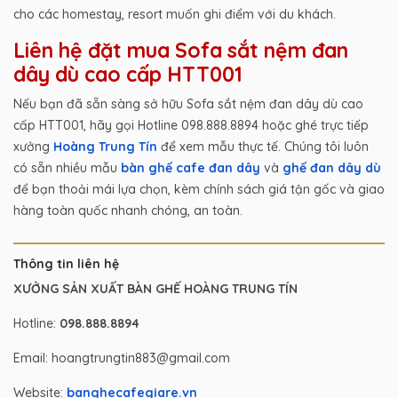
cho các homestay, resort muốn ghi điểm với du khách.
Liên hệ đặt mua Sofa sắt nệm đan
dây dù cao cấp HTT001
Nếu bạn đã sẵn sàng sở hữu Sofa sắt nệm đan dây dù cao
cấp HTT001, hãy gọi Hotline 098.888.8894 hoặc ghé trực tiếp
xưởng
Hoàng Trung Tín
để xem mẫu thực tế. Chúng tôi luôn
có sẵn nhiều mẫu
bàn ghế cafe đan dây
và
ghế đan dây dù
để bạn thoải mái lựa chọn, kèm chính sách giá tận gốc và giao
hàng toàn quốc nhanh chóng, an toàn.
Thông tin liên hệ
XƯỞNG SẢN XUẤT BÀN GHẾ HOÀNG TRUNG TÍN
Hotline:
098.888.8894
Email: hoangtrungtin883@gmail.com
Website:
banghecafegiare.vn