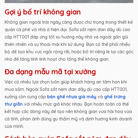
Gợi ý bố trí không gian
Không gian ngoài trời ngày càng được chú trọng trong thiết kế
quán cà phê và nhà ở hiện đại. Sofa sắt nệm đan dây dù cao
cấp HTT001 đáp ứng tốt xu hướng này nhờ vẻ ngoài gần gũi
thiên nhiên và sự thoải mái khi sử dụng. Bạn có thể phối nhiều
bộ để tạo khu vực ngồi rộng rãi, hoặc bố trí riêng lẻ tại các góc
nhỏ để tăng tính linh hoạt cho tổng thể không gian.
Đa dạng mẫu mã tại xưởng
Việc có nhiều lựa chọn luôn giúp khách hàng an tâm hơn khi
mua sắm. Ngoài Sofa sắt nệm đan dây dù cao cấp HTT001,
xưởng còn cung cấp
bàn ghế nhựa giả mây
và
ghế trứng
thư giãn
với nhiều mức giá khác nhau. Bạn hoàn toàn có thể
kết hợp các dòng này để tạo nên không gian vừa hài hòa vừa
cá tính, phản ánh đúng gu thẩm mỹ và định hướng kinh doanh
của mình.