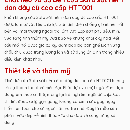
đan dây dù cao cấp HTT001
Phần khung của Sofa sắt nệm đan dây dù cao cấp HTT001
được làm từ vật liệu chịu lực, sơn tĩnh điện chống gỉ sét nên rất
bền với môi trường ngoài trời ẩm ướt. Lớp sơn phủ đều, mịn,
vừa tăng tính thẩm mỹ vừa bảo vệ khung khỏi oxy hóa. Kết
cấu mối nối được gia cố kỹ, đảm bảo bộ bàn ghế luôn vững
chãi, chịu được trọng lượng lớn và sử dụng ổn định trong nhiều
điều kiện khác nhau.
Thiết kế và thẩm mỹ
Thiết kế của Sofa sắt nệm đan dây dù cao cấp HTT001 hướng
tới sự thanh thoát và hiện đại. Phần tựa và mặt ngồi được tạo
dáng ôm theo cơ thể, mang lại trải nghiệm ngồi dễ chịu. Các
chi tiết được xử lý gọn gàng, không có cạnh sắc gây nguy
hiểm, an toàn cho cả người lớn và trẻ nhỏ. Đây là mẫu sản
phẩm vừa đẹp về hình thức vừa chu đáo về công năng sử
dụng.