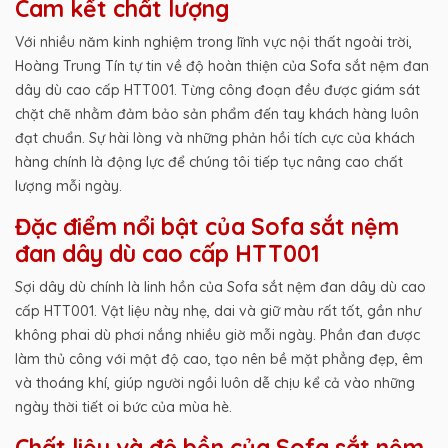
Cam kết chất lượng
Với nhiều năm kinh nghiệm trong lĩnh vực nội thất ngoài trời,
Hoàng Trung Tín tự tin về độ hoàn thiện của Sofa sắt nệm đan
dây dù cao cấp HTT001. Từng công đoạn đều được giám sát
chặt chẽ nhằm đảm bảo sản phẩm đến tay khách hàng luôn
đạt chuẩn. Sự hài lòng và những phản hồi tích cực của khách
hàng chính là động lực để chúng tôi tiếp tục nâng cao chất
lượng mỗi ngày.
Đặc điểm nổi bật của Sofa sắt nệm
đan dây dù cao cấp HTT001
Sợi dây dù chính là linh hồn của Sofa sắt nệm đan dây dù cao
cấp HTT001. Vật liệu này nhẹ, dai và giữ màu rất tốt, gần như
không phai dù phơi nắng nhiều giờ mỗi ngày. Phần đan được
làm thủ công với mật độ cao, tạo nên bề mặt phẳng đẹp, êm
và thoáng khí, giúp người ngồi luôn dễ chịu kể cả vào những
ngày thời tiết oi bức của mùa hè.
Chất liệu và độ bền của Sofa sắt nệm