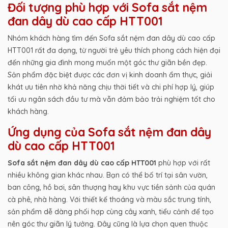
Đối tượng phù hợp với Sofa sắt nệm
đan dây dù cao cấp HTT001
Nhóm khách hàng tìm đến Sofa sắt nệm đan dây dù cao cấp
HTT001 rất đa dạng, từ người trẻ yêu thích phong cách hiện đại
đến những gia đình mong muốn một góc thư giãn bền đẹp.
Sản phẩm đặc biệt được các đơn vị kinh doanh ẩm thực, giải
khát ưu tiên nhờ khả năng chịu thời tiết và chi phí hợp lý, giúp
tối ưu ngân sách đầu tư mà vẫn đảm bảo trải nghiệm tốt cho
khách hàng.
Ứng dụng của Sofa sắt nệm đan dây
dù cao cấp HTT001
Sofa sắt nệm đan dây dù cao cấp HTT001
phù hợp với rất
nhiều không gian khác nhau. Bạn có thể bố trí tại sân vườn,
ban công, hồ bơi, sân thượng hay khu vực tiền sảnh của quán
cà phê, nhà hàng. Với thiết kế thoáng và màu sắc trung tính,
sản phẩm dễ dàng phối hợp cùng cây xanh, tiểu cảnh để tạo
nên góc thư giãn lý tưởng. Đây cũng là lựa chọn quen thuộc