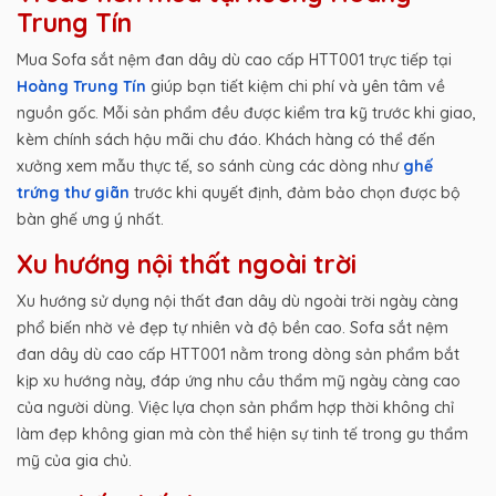
Trung Tín
Mua Sofa sắt nệm đan dây dù cao cấp HTT001 trực tiếp tại
Hoàng Trung Tín
giúp bạn tiết kiệm chi phí và yên tâm về
nguồn gốc. Mỗi sản phẩm đều được kiểm tra kỹ trước khi giao,
kèm chính sách hậu mãi chu đáo. Khách hàng có thể đến
xưởng xem mẫu thực tế, so sánh cùng các dòng như
ghế
trứng thư giãn
trước khi quyết định, đảm bảo chọn được bộ
bàn ghế ưng ý nhất.
Xu hướng nội thất ngoài trời
Xu hướng sử dụng nội thất đan dây dù ngoài trời ngày càng
phổ biến nhờ vẻ đẹp tự nhiên và độ bền cao. Sofa sắt nệm
đan dây dù cao cấp HTT001 nằm trong dòng sản phẩm bắt
kịp xu hướng này, đáp ứng nhu cầu thẩm mỹ ngày càng cao
của người dùng. Việc lựa chọn sản phẩm hợp thời không chỉ
làm đẹp không gian mà còn thể hiện sự tinh tế trong gu thẩm
mỹ của gia chủ.