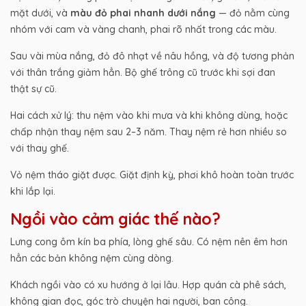
mặt dưới, và
màu đỏ phai nhanh dưới nắng
— đỏ nằm cùng
nhóm với cam và vàng chanh, phai rõ nhất trong các màu.
Sau vài mùa nắng, đỏ đô nhạt về nâu hồng, và độ tương phản
với thân trắng giảm hẳn. Bộ ghế trông cũ trước khi sợi đan
thật sự cũ.
Hai cách xử lý: thu nệm vào khi mưa và khi không dùng, hoặc
chấp nhận thay nệm sau 2–3 năm. Thay nệm rẻ hơn nhiều so
với thay ghế.
Vỏ nệm tháo giặt được. Giặt định kỳ, phơi khô hoàn toàn trước
khi lắp lại.
Ngồi vào cảm giác thế nào?
Lưng cong ôm kín ba phía, lòng ghế sâu. Có nệm nên êm hơn
hẳn các bản không nệm cùng dòng.
Khách ngồi vào có xu hướng ở lại lâu. Hợp quán cà phê sách,
không gian đọc, góc trò chuyện hai người, ban công.