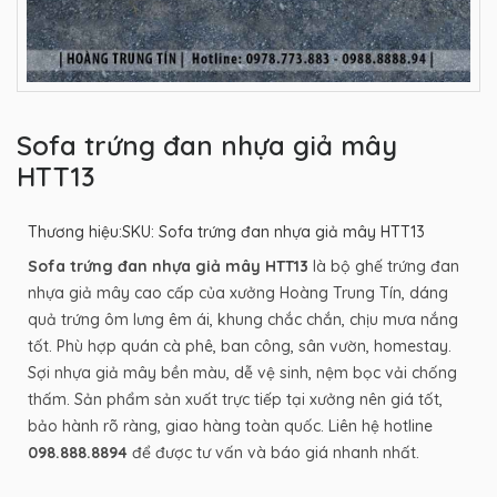
Sofa trứng đan nhựa giả mây
HTT13
Thương hiệu:
SKU: Sofa trứng đan nhựa giả mây HTT13
Sofa trứng đan nhựa giả mây HTT13
là bộ ghế trứng đan
nhựa giả mây cao cấp của xưởng Hoàng Trung Tín, dáng
quả trứng ôm lưng êm ái, khung chắc chắn, chịu mưa nắng
tốt. Phù hợp quán cà phê, ban công, sân vườn, homestay.
Sợi nhựa giả mây bền màu, dễ vệ sinh, nệm bọc vải chống
thấm. Sản phẩm sản xuất trực tiếp tại xưởng nên giá tốt,
bảo hành rõ ràng, giao hàng toàn quốc. Liên hệ hotline
098.888.8894
để được tư vấn và báo giá nhanh nhất.