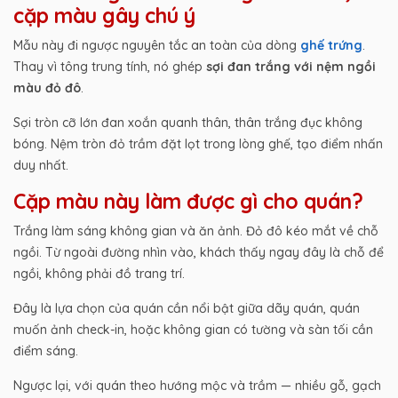
cặp màu gây chú ý
Mẫu này đi ngược nguyên tắc an toàn của dòng
ghế trứng
.
Thay vì tông trung tính, nó ghép
sợi đan trắng với nệm ngồi
màu đỏ đô
.
Sợi tròn cỡ lớn đan xoắn quanh thân, thân trắng đục không
bóng. Nệm tròn đỏ trầm đặt lọt trong lòng ghế, tạo điểm nhấn
duy nhất.
Cặp màu này làm được gì cho quán?
Trắng làm sáng không gian và ăn ảnh. Đỏ đô kéo mắt về chỗ
ngồi. Từ ngoài đường nhìn vào, khách thấy ngay đây là chỗ để
ngồi, không phải đồ trang trí.
Đây là lựa chọn của quán cần nổi bật giữa dãy quán, quán
muốn ảnh check-in, hoặc không gian có tường và sàn tối cần
điểm sáng.
Ngược lại, với quán theo hướng mộc và trầm — nhiều gỗ, gạch