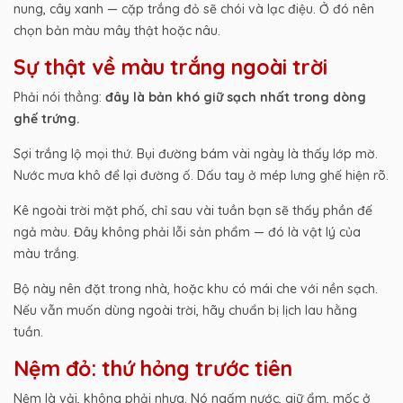
nung, cây xanh — cặp trắng đỏ sẽ chói và lạc điệu. Ở đó nên
chọn bản màu mây thật hoặc nâu.
Sự thật về màu trắng ngoài trời
Phải nói thẳng:
đây là bản khó giữ sạch nhất trong dòng
ghế trứng.
Sợi trắng lộ mọi thứ. Bụi đường bám vài ngày là thấy lớp mờ.
Nước mưa khô để lại đường ố. Dấu tay ở mép lưng ghế hiện rõ.
Kê ngoài trời mặt phố, chỉ sau vài tuần bạn sẽ thấy phần đế
ngả màu. Đây không phải lỗi sản phẩm — đó là vật lý của
màu trắng.
Bộ này nên đặt trong nhà, hoặc khu có mái che với nền sạch.
Nếu vẫn muốn dùng ngoài trời, hãy chuẩn bị lịch lau hằng
tuần.
Nệm đỏ: thứ hỏng trước tiên
Nệm là vải, không phải nhựa. Nó ngấm nước, giữ ẩm, mốc ở