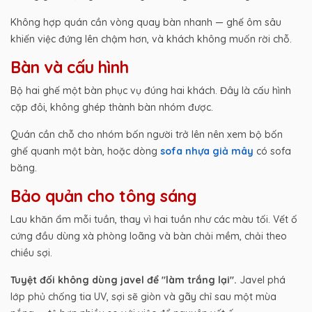
Không hợp quán cần vòng quay bàn nhanh — ghế ôm sâu
khiến việc đứng lên chậm hơn, và khách không muốn rời chỗ.
Bàn và cấu hình
Bộ hai ghế một bàn phục vụ đúng hai khách. Đây là cấu hình
cặp đôi, không ghép thành bàn nhóm được.
Quán cần chỗ cho nhóm bốn người trở lên nên xem bộ bốn
ghế quanh một bàn, hoặc dòng
sofa nhựa giả mây
có sofa
băng.
Bảo quản cho tông sáng
Lau khăn ẩm mỗi tuần, thay vì hai tuần như các màu tối. Vết ố
cứng đầu dùng xà phòng loãng và bàn chải mềm, chải theo
chiều sợi.
Tuyệt đối không dùng javel để "làm trắng lại".
Javel phá
lớp phủ chống tia UV, sợi sẽ giòn và gãy chỉ sau một mùa