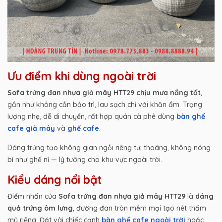
Ưu điểm khi dùng ngoài trời
Sofa trứng đan nhựa giả mây HTT29
chịu mưa nắng tốt
,
gần như không cần bảo trì, lau sạch chỉ với khăn ẩm. Trọng
lượng nhẹ, dễ di chuyển, rất hợp quán cà phê dùng
bàn ghế
cafe giả mây
và
ghế cafe
.
Dáng trứng tạo không gian ngồi riêng tư, thoáng, không nóng
bí như ghế nỉ — lý tưởng cho khu vực ngoài trời.
Kiểu dáng nổi bật
Điểm nhấn của
Sofa trứng đan nhựa giả mây HTT29
là
dáng
quả trứng ôm lưng
, đường đan tròn mềm mại tạo nét thẩm
mỹ riêng. Đặt vài chiếc cạnh
bàn ghế cafe ngoài trời
hoặc