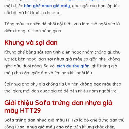
một chiếc
bàn ghế nhựa giả mây
, góc ngồi của bạn lập tức
nổi bật và hút khách check-in.
Tông màu tự nhiên dễ phối nội thất, vừa làm chỗ ngồi vừa là
điểm trang trí cho không gian.
Khung và sợi đan
Khung ghế bằng
sắt sơn tĩnh điện
hoặc nhôm chống gỉ, chịu
lực tốt; bên ngoài đan
sợi nhựa giả mây
co giãn nhẹ, không
giòn gãy dưới nắng. So với
xích đu thư giãn
, ghế trứng giả
mây cho cảm giác ôm và êm hơn khi ngồi lâu.
Sợi nhựa pha phụ gia chống tia UV nên
không bạc màu
theo
thời gian; mối đan được gia cố để bền nhiều năm ngoài trời.
Giới thiệu Sofa trứng đan nhựa giả
mây HTT29
Sofa trứng đan nhựa giả mây HTT29
là bộ ghế trứng đan thủ
công từ
sợi nhựa giả mây cao cấp
trên khung chắc chắn,