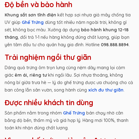
Độ bền và bảo hành
Khung sắt sơn tĩnh điện
kết hợp sợi nhựa giả mây chống tia
UV giúp
Ghế Trứng
dùng tốt nhiều năm ngoài trời, không gỉ
sét, không bạc màu. Xưởng áp dụng
bảo hành khung 12–18
tháng
, đổi trả 1-1 nếu hàng không đúng chất lượng, giúp bạn
yên tâm đầu tư cho quán hay gia đình. Hotline
098.888.8894
.
Trải nghiệm ngồi thư giãn
Dáng quả trứng ôm trọn lưng cùng nệm dày mang lại cảm
giác
êm ái, riêng tư
khi ngồi lâu. Sợi nhựa thoáng, không
nóng bí giữa trưa hè — lý do ghế trứng được ưa chuộng cho cả
ban công lẫn sân vườn, song hành cùng
xích đu thư giãn
.
Được nhiều khách tin dùng
Sản phẩm nằm trong nhóm
Ghế Trứng
bán chạy nhờ cân
bằng độ bền, thẩm mỹ và giá hợp lý. Hàng mới 100%, thanh
toán khi nhận đúng chất lượng.