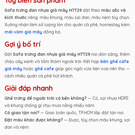
Tùy biến sản phẩm
Sofa trứng đan nhựa giả mây HTT29
đặt theo
màu sắc và
kích thước
riêng: màu khung, màu sợi đan, màu nệm tùy chọn.
Xưởng nhận làm số lượng lớn cho quán cà phê, homestay kèm
mái vòm giả mây
đồng bộ.
Gợi ý bố trí
Đặt
Sofa trứng đan nhựa giả mây HTT29
nơi đón sáng, thêm
chậu cây xanh và tấm thảm ngoài trời. Kết hợp
bàn ghế cafe
giả mây
hoặc
ghế cafe
giúp góc ngồi vừa tiện vừa nên thơ —
cách nhiều quán cà phê hút khách.
Giải đáp nhanh
Ghế trứng để ngoài trời có bền không?
— Có, sợi nhựa HDPE
và khung chống gỉ chịu mưa nắng nhiều năm.
Có giao tận nơi?
— Giao toàn quốc, TP.HCM lắp đặt tận nơi.
Đặt màu khác được không?
— Được, tùy chọn màu khung, sợi
đan và nệm.