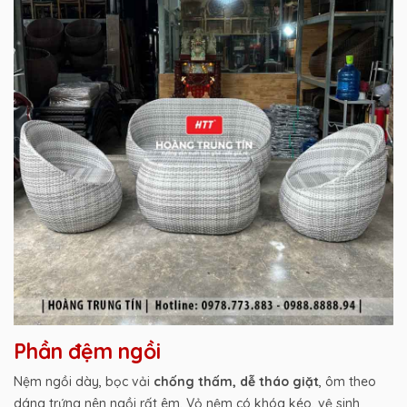
Phần đệm ngồi
Nệm ngồi dày, bọc vải
chống thấm, dễ tháo giặt
, ôm theo
dáng trứng nên ngồi rất êm. Vỏ nệm có khóa kéo, vệ sinh