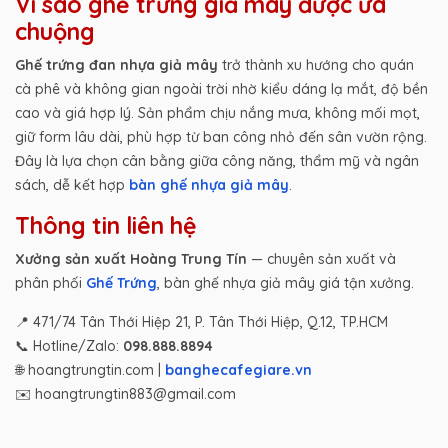
Vì sao ghế trứng giả mây được ưa
chuộng
Ghế trứng đan nhựa giả mây
trở thành xu hướng cho quán
cà phê và không gian ngoài trời nhờ kiểu dáng lạ mắt, độ bền
cao và giá hợp lý. Sản phẩm chịu nắng mưa, không mối mọt,
giữ form lâu dài, phù hợp từ ban công nhỏ đến sân vườn rộng.
Đây là lựa chọn cân bằng giữa công năng, thẩm mỹ và ngân
sách, dễ kết hợp
bàn ghế nhựa giả mây
.
Thông tin liên hệ
Xưởng sản xuất Hoàng Trung Tín
— chuyên sản xuất và
phân phối
Ghế Trứng
, bàn ghế nhựa giả mây giá tận xưởng.
📍 471/74 Tân Thới Hiệp 21, P. Tân Thới Hiệp, Q.12, TP.HCM
📞 Hotline/Zalo:
098.888.8894
🌐 hoangtrungtin.com |
banghecafegiare.vn
✉️ hoangtrungtin883@gmail.com