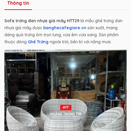
Thông tin
Sofa trứng đan nhựa giả mây HTT29
là mẫu ghế trứng đan
nhựa giả mây được
banghecafegiare.vn
sản xuất, mang
dáng quả trứng ôm trọn lưng, vừa êm vừa sang. Sản phẩm
thuộc dòng
Ghế Trứng
ngoài trời, bền bỉ với nắng mưa.