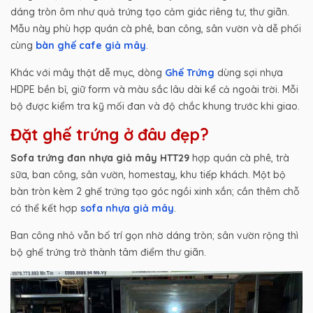
dáng tròn ôm như quả trứng tạo cảm giác riêng tư, thư giãn.
Mẫu này phù hợp quán cà phê, ban công, sân vườn và dễ phối
cùng
bàn ghế cafe giả mây
.
Khác với mây thật dễ mục, dòng
Ghế Trứng
dùng sợi nhựa
HDPE bền bỉ, giữ form và màu sắc lâu dài kể cả ngoài trời. Mỗi
bộ được kiểm tra kỹ mối đan và độ chắc khung trước khi giao.
Đặt ghế trứng ở đâu đẹp?
Sofa trứng đan nhựa giả mây HTT29
hợp quán cà phê, trà
sữa, ban công, sân vườn, homestay, khu tiếp khách. Một bộ
bàn tròn kèm 2 ghế trứng tạo góc ngồi xinh xắn; cần thêm chỗ
có thể kết hợp
sofa nhựa giả mây
.
Ban công nhỏ vẫn bố trí gọn nhờ dáng tròn; sân vườn rộng thì
bộ ghế trứng trở thành tâm điểm thư giãn.