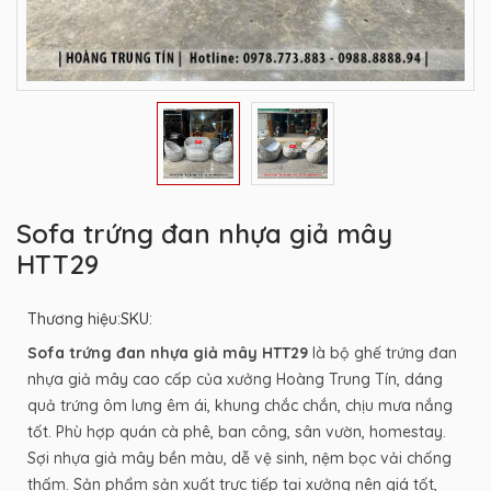
Sofa trứng đan nhựa giả mây
HTT29
Thương hiệu:
SKU:
Sofa trứng đan nhựa giả mây HTT29
là bộ ghế trứng đan
nhựa giả mây cao cấp của xưởng Hoàng Trung Tín, dáng
quả trứng ôm lưng êm ái, khung chắc chắn, chịu mưa nắng
tốt. Phù hợp quán cà phê, ban công, sân vườn, homestay.
Sợi nhựa giả mây bền màu, dễ vệ sinh, nệm bọc vải chống
thấm. Sản phẩm sản xuất trực tiếp tại xưởng nên giá tốt,