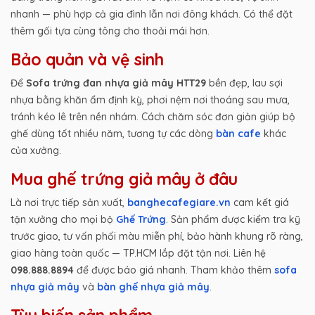
nhanh — phù hợp cả gia đình lẫn nơi đông khách. Có thể đặt
thêm gối tựa cùng tông cho thoải mái hơn.
Bảo quản và vệ sinh
Để
Sofa trứng đan nhựa giả mây HTT29
bền đẹp, lau sợi
nhựa bằng khăn ẩm định kỳ, phơi nệm nơi thoáng sau mưa,
tránh kéo lê trên nền nhám. Cách chăm sóc đơn giản giúp bộ
ghế dùng tốt nhiều năm, tương tự các dòng
bàn cafe
khác
của xưởng.
Mua ghế trứng giả mây ở đâu
Là nơi trực tiếp sản xuất,
banghecafegiare.vn
cam kết giá
tận xưởng cho mọi bộ
Ghế Trứng
. Sản phẩm được kiểm tra kỹ
trước giao, tư vấn phối màu miễn phí, bảo hành khung rõ ràng,
giao hàng toàn quốc — TP.HCM lắp đặt tận nơi. Liên hệ
098.888.8894
để được báo giá nhanh. Tham khảo thêm
sofa
nhựa giả mây
và
bàn ghế nhựa giả mây
.