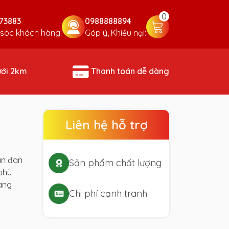
0
73883
0988888894
sóc khách hàng:
Góp ý, Khiếu nại:
ưới 2km
Thanh toán dễ dàng
Liên hệ hỗ trợ
ãn đan
Sản phẩm chất lượng
phù
àng
Chi phí cạnh tranh