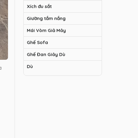
Xích đu sắt
Giường tắm nắng
Mái Vòm Giả Mây
Ghế Sofa
Ghế Đan Giây Dù
Dù
à