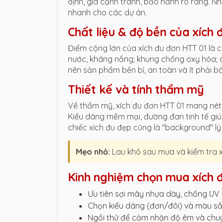
định, giá cạnh tranh, bảo hành rõ ràng. N
nhanh cho các dự án.
Chất liệu & độ bền của xích
Điểm cộng lớn của xích đu đơn HTT 01 là ch
nước, kháng nắng; khung chống oxy hóa; c
nên sản phẩm bền bỉ, an toàn và ít phải bảo
Thiết kế và tính thẩm mỹ
Về thẩm mỹ, xích đu đơn HTT 01 mang nét 
Kiểu dáng mềm mại, đường đan tinh tế gi
chiếc xích đu đẹp cũng là "background" lý
Mẹo nhỏ:
Lau khô sau mưa và kiểm tra x
Kinh nghiệm chọn mua xích 
Ưu tiên sợi mây nhựa dày, chống UV 
Chọn kiểu dáng (đơn/đôi) và màu sắ
Ngồi thử để cảm nhận độ êm và chu