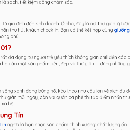
 là sạch, tiết kiệm công chăm sóc.
từ gia đình đến kinh doanh. Ở nhà, đây là nơi thư giãn lý tưở
 nhấn thu hút khách check-in. Bạn có thể kết hợp cùng
giường
hong phú.
 01?
t đa dạng, từ người trẻ yêu thích không gian chill đến các 
à họ cần một sản phẩm bền, đẹp và thư giãn — đúng những g
n sống xanh đang bùng nổ, kéo theo nhu cầu lớn về xích đu 
 thư giãn mỗi ngày, còn với quán cà phê thì tạo điểm nhấn thu
 xã hội.
rung Tín
Tín
nghĩa là bạn nhận sản phẩm chính xưởng: chất lượng ổn