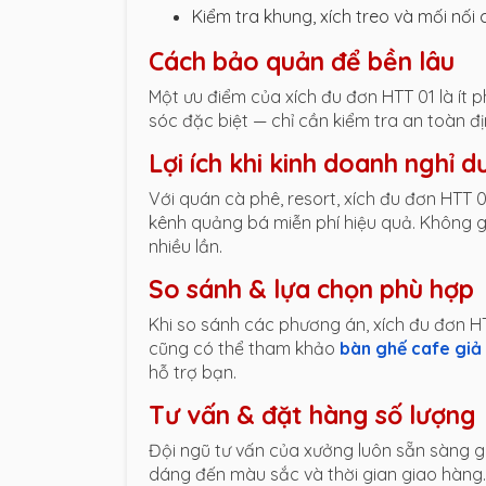
Kiểm tra khung, xích treo và mối nối
Cách bảo quản để bền lâu
Một ưu điểm của xích đu đơn HTT 01 là ít 
sóc đặc biệt — chỉ cần kiểm tra an toàn đị
Lợi ích khi kinh doanh nghỉ 
Với quán cà phê, resort, xích đu đơn HTT 
kênh quảng bá miễn phí hiệu quả. Không gi
nhiều lần.
So sánh & lựa chọn phù hợp
Khi so sánh các phương án, xích đu đơn H
cũng có thể tham khảo
bàn ghế cafe giả
hỗ trợ bạn.
Tư vấn & đặt hàng số lượng
Đội ngũ tư vấn của xưởng luôn sẵn sàng giả
dáng đến màu sắc và thời gian giao hàng. 