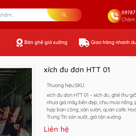
09787
Chăm 
Bàn ghế giá xưởng
Giao hàng nhanh d
xích đu đơn HTT 01
Thương hiệu:
SKU:
xích đu đơn HTT 01 – xích đu, ghế thư gi
nhựa giả mây bền đẹp, chịu mưa nắng, 
hợp ban công, sân vườn, quán cafe. Ho
Trung Tín sản xuất, giá tận xưởng.
Liên hệ