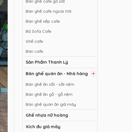
Bàn ghế cafe gỗ sắt
Bàn ghế cafe ngoài trời
Bàn ghế xếp cafe
Bộ Sofa Cafe
Ghế cafe
Bàn cafe
Sản Phẩm Thanh Lý
Bàn ghế quán ăn - Nhà hàng
Bàn ghế ăn sắt - sắt nệm
Bàn ghế ăn gỗ - gỗ nệm
Bàn ghế quán ăn giả mây
Ghế nhựa nữ hoàng
Xích đu giả mây