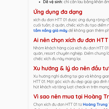
Dễ vệ sinh:
chỉ cần lau bằng khăn ẩm
Ứng dụng đa dạng
xích đu đơn HTT 01 được ứng dụng rộng rãi 
cuối tuần; ở quán, chiếc xích đu tạo điểm
tắm nắng giả mây
để không gian thêm p
Ai nên chọn xích đu đơn HTT
Nhóm khách hàng của xích đu đơn HTT 01 rấ
quán, resort chuyên nghiệp. Điểm chung l
chiếc xích đu này mang lại.
Xu hướng & lý do nên đầu tư
Xu hướng nghỉ dưỡng tại gia và không gia
HTT 01. Một góc xích đu đẹp giúp gia đình
hút khách và tăng lượt check-in trên mạng
Vì sao nên mua tại Hoàng T
Chọn xích đu đơn HTT 01 từ
Hoàng Trung 