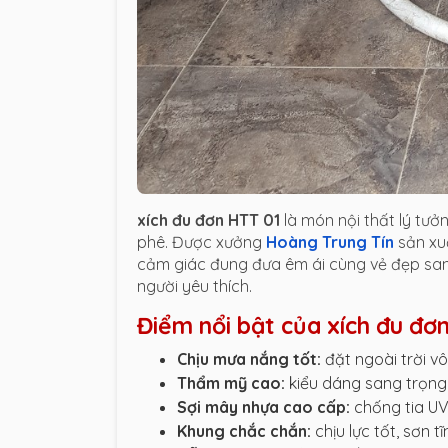
xích đu đơn HTT 01
là món nội thất lý tưở
phê. Được xưởng
Hoàng Trung Tín
sản xu
cảm giác đung đưa êm ái cùng vẻ đẹp sang
người yêu thích.
Điểm nổi bật của xích đu đơ
Chịu mưa nắng tốt:
đặt ngoài trời v
Thẩm mỹ cao:
kiểu dáng sang trọng,
Sợi mây nhựa cao cấp:
chống tia UV,
Khung chắc chắn:
chịu lực tốt, sơn 