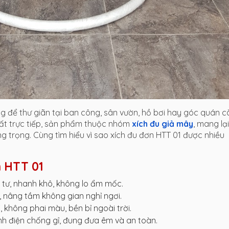
ng để thư giãn tại ban công, sân vườn, hồ bơi hay góc quán c
ất trực tiếp, sản phẩm thuộc nhóm
xích đu giả mây
, mang lại
 trọng. Cùng tìm hiểu vì sao xích đu đơn HTT 01 được nhiều
n HTT 01
ô tư, nhanh khô, không lo ẩm mốc.
 nâng tầm không gian nghỉ ngơi.
 không phai màu, bền bỉ ngoài trời.
tĩnh điện chống gỉ, đung đưa êm và an toàn.