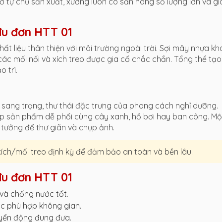
hờ tự chủ sản xuất, xưởng luôn có sẵn hàng số lượng lớn và g
 đu đơn HTT 01
ất liệu thân thiện với môi trường ngoài trời. Sợi mây nhựa k
ác mối nối và xích treo được gia cố chắc chắn. Tổng thể tạo
 trì.
sang trọng, thư thái đặc trưng của phong cách nghỉ dưỡng.
úp sản phẩm dễ phối cùng cây xanh, hồ bơi hay ban công. Mộ
 tưởng để thư giãn và chụp ảnh.
ích/mối treo định kỳ để đảm bảo an toàn và bền lâu.
đu đơn HTT 01
và chống nước tốt.
c phù hợp không gian.
yển động đung đưa.