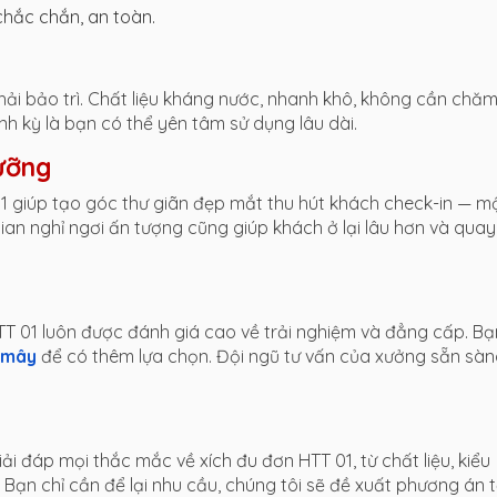
 chắc chắn, an toàn.
phải bảo trì. Chất liệu kháng nước, nhanh khô, không cần chă
nh kỳ là bạn có thể yên tâm sử dụng lâu dài.
dưỡng
01 giúp tạo góc thư giãn đẹp mắt thu hút khách check-in — m
an nghỉ ngơi ấn tượng cũng giúp khách ở lại lâu hơn và quay 
TT 01 luôn được đánh giá cao về trải nghiệm và đẳng cấp. Bạ
 mây
để có thêm lựa chọn. Đội ngũ tư vấn của xưởng sẵn sà
i đáp mọi thắc mắc về xích đu đơn HTT 01, từ chất liệu, kiểu
Bạn chỉ cần để lại nhu cầu, chúng tôi sẽ đề xuất phương án t