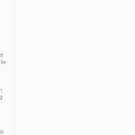
m
ột
lại
n
ng
ối