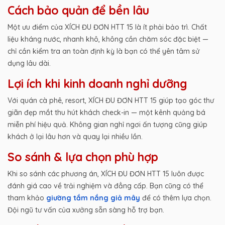
Cách bảo quản để bền lâu
Một ưu điểm của XÍCH ĐU ĐƠN HTT 15 là ít phải bảo trì. Chất
liệu kháng nước, nhanh khô, không cần chăm sóc đặc biệt —
chỉ cần kiểm tra an toàn định kỳ là bạn có thể yên tâm sử
dụng lâu dài.
Lợi ích khi kinh doanh nghỉ dưỡng
Với quán cà phê, resort, XÍCH ĐU ĐƠN HTT 15 giúp tạo góc thư
giãn đẹp mắt thu hút khách check-in — một kênh quảng bá
miễn phí hiệu quả. Không gian nghỉ ngơi ấn tượng cũng giúp
khách ở lại lâu hơn và quay lại nhiều lần.
So sánh & lựa chọn phù hợp
Khi so sánh các phương án, XÍCH ĐU ĐƠN HTT 15 luôn được
đánh giá cao về trải nghiệm và đẳng cấp. Bạn cũng có thể
tham khảo
giường tắm nắng giả mây
để có thêm lựa chọn.
Đội ngũ tư vấn của xưởng sẵn sàng hỗ trợ bạn.