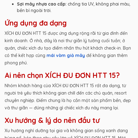
Sợi mây nhựa cao cấp:
chống tia UV, không phai màu,
bền bỉ ngoài trời.
Ứng dụng đa dạng
XÍCH ĐU ĐƠN HTT 15 được ứng dụng rộng rãi từ gia đình đến
kinh doanh. Ở nhà, đây là nơi thư giãn lý tưởng cuối tuần; ở
quán, chiếc xích đu tạo điểm nhấn thu hút khách check-in. Bạn
có thể kết hợp cùng
mái vòm giả mây
để không gian thêm
phong phú.
Ai nên chọn XÍCH ĐU ĐƠN HTT 15?
Nhóm khách hàng của XÍCH ĐU ĐƠN HTT 15 rất đa dạng, từ
người trẻ yêu thích không gian chill đến các chủ quán, resort
chuyên nghiệp. Điểm chung là họ cần một sản phẩm bền, đẹp
và thư giãn — đúng những gì chiếc xích đu này mang lại.
Xu hướng & lý do nên đầu tư
Xu hướng nghỉ dưỡng tại gia và không gian sống xanh đang