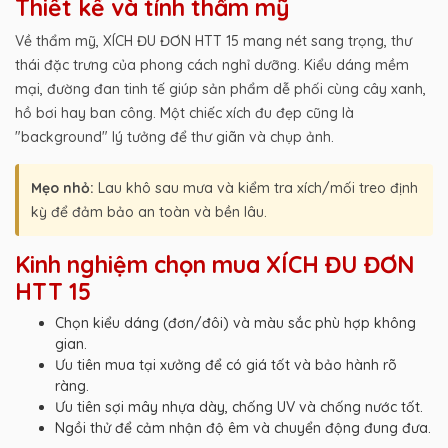
Thiết kế và tính thẩm mỹ
Về thẩm mỹ, XÍCH ĐU ĐƠN HTT 15 mang nét sang trọng, thư
thái đặc trưng của phong cách nghỉ dưỡng. Kiểu dáng mềm
mại, đường đan tinh tế giúp sản phẩm dễ phối cùng cây xanh,
hồ bơi hay ban công. Một chiếc xích đu đẹp cũng là
"background" lý tưởng để thư giãn và chụp ảnh.
Mẹo nhỏ:
Lau khô sau mưa và kiểm tra xích/mối treo định
kỳ để đảm bảo an toàn và bền lâu.
Kinh nghiệm chọn mua XÍCH ĐU ĐƠN
HTT 15
Chọn kiểu dáng (đơn/đôi) và màu sắc phù hợp không
gian.
Ưu tiên mua tại xưởng để có giá tốt và bảo hành rõ
ràng.
Ưu tiên sợi mây nhựa dày, chống UV và chống nước tốt.
Ngồi thử để cảm nhận độ êm và chuyển động đung đưa.