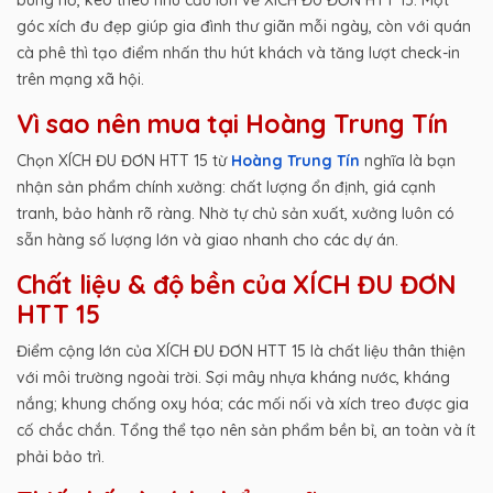
bùng nổ, kéo theo nhu cầu lớn về XÍCH ĐU ĐƠN HTT 15. Một
góc xích đu đẹp giúp gia đình thư giãn mỗi ngày, còn với quán
cà phê thì tạo điểm nhấn thu hút khách và tăng lượt check-in
trên mạng xã hội.
Vì sao nên mua tại Hoàng Trung Tín
Chọn XÍCH ĐU ĐƠN HTT 15 từ
Hoàng Trung Tín
nghĩa là bạn
nhận sản phẩm chính xưởng: chất lượng ổn định, giá cạnh
tranh, bảo hành rõ ràng. Nhờ tự chủ sản xuất, xưởng luôn có
sẵn hàng số lượng lớn và giao nhanh cho các dự án.
Chất liệu & độ bền của XÍCH ĐU ĐƠN
HTT 15
Điểm cộng lớn của XÍCH ĐU ĐƠN HTT 15 là chất liệu thân thiện
với môi trường ngoài trời. Sợi mây nhựa kháng nước, kháng
nắng; khung chống oxy hóa; các mối nối và xích treo được gia
cố chắc chắn. Tổng thể tạo nên sản phẩm bền bỉ, an toàn và ít
phải bảo trì.