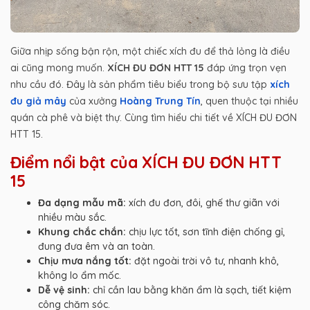
Giữa nhịp sống bận rộn, một chiếc xích đu để thả lỏng là điều
ai cũng mong muốn.
XÍCH ĐU ĐƠN HTT 15
đáp ứng trọn vẹn
nhu cầu đó. Đây là sản phẩm tiêu biểu trong bộ sưu tập
xích
đu giả mây
của xưởng
Hoàng Trung Tín
, quen thuộc tại nhiều
quán cà phê và biệt thự. Cùng tìm hiểu chi tiết về XÍCH ĐU ĐƠN
HTT 15.
Điểm nổi bật của XÍCH ĐU ĐƠN HTT
15
Đa dạng mẫu mã:
xích đu đơn, đôi, ghế thư giãn với
nhiều màu sắc.
Khung chắc chắn:
chịu lực tốt, sơn tĩnh điện chống gỉ,
đung đưa êm và an toàn.
Chịu mưa nắng tốt:
đặt ngoài trời vô tư, nhanh khô,
không lo ẩm mốc.
Dễ vệ sinh:
chỉ cần lau bằng khăn ẩm là sạch, tiết kiệm
công chăm sóc.