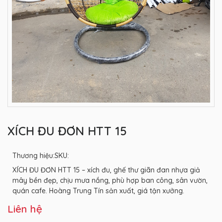
XÍCH ĐU ĐƠN HTT 15
Thương hiệu:
SKU:
XÍCH ĐU ĐƠN HTT 15 – xích đu, ghế thư giãn đan nhựa giả
mây bền đẹp, chịu mưa nắng, phù hợp ban công, sân vườn,
quán cafe. Hoàng Trung Tín sản xuất, giá tận xưởng.
Liên hệ