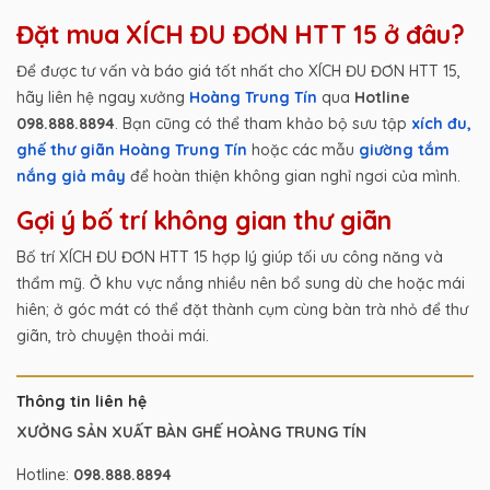
Đặt mua XÍCH ĐU ĐƠN HTT 15 ở đâu?
Để được tư vấn và báo giá tốt nhất cho XÍCH ĐU ĐƠN HTT 15,
hãy liên hệ ngay xưởng
Hoàng Trung Tín
qua
Hotline
098.888.8894
. Bạn cũng có thể tham khảo bộ sưu tập
xích đu,
ghế thư giãn Hoàng Trung Tín
hoặc các mẫu
giường tắm
nắng giả mây
để hoàn thiện không gian nghỉ ngơi của mình.
Gợi ý bố trí không gian thư giãn
Bố trí XÍCH ĐU ĐƠN HTT 15 hợp lý giúp tối ưu công năng và
thẩm mỹ. Ở khu vực nắng nhiều nên bổ sung dù che hoặc mái
hiên; ở góc mát có thể đặt thành cụm cùng bàn trà nhỏ để thư
giãn, trò chuyện thoải mái.
Thông tin liên hệ
XƯỞNG SẢN XUẤT BÀN GHẾ HOÀNG TRUNG TÍN
Hotline:
098.888.8894