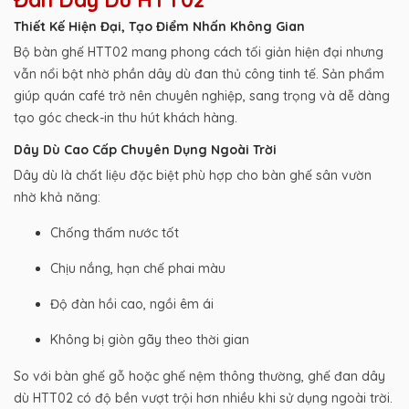
Thiết Kế Hiện Đại, Tạo Điểm Nhấn Không Gian
Bộ bàn ghế HTT02 mang phong cách tối giản hiện đại nhưng
vẫn nổi bật nhờ phần dây dù đan thủ công tinh tế. Sản phẩm
giúp quán café trở nên chuyên nghiệp, sang trọng và dễ dàng
tạo góc check-in thu hút khách hàng.
Dây Dù Cao Cấp Chuyên Dụng Ngoài Trời
Dây dù là chất liệu đặc biệt phù hợp cho bàn ghế sân vườn
nhờ khả năng:
Chống thấm nước tốt
Chịu nắng, hạn chế phai màu
Độ đàn hồi cao, ngồi êm ái
Không bị giòn gãy theo thời gian
So với bàn ghế gỗ hoặc ghế nệm thông thường, ghế đan dây
dù HTT02 có độ bền vượt trội hơn nhiều khi sử dụng ngoài trời.