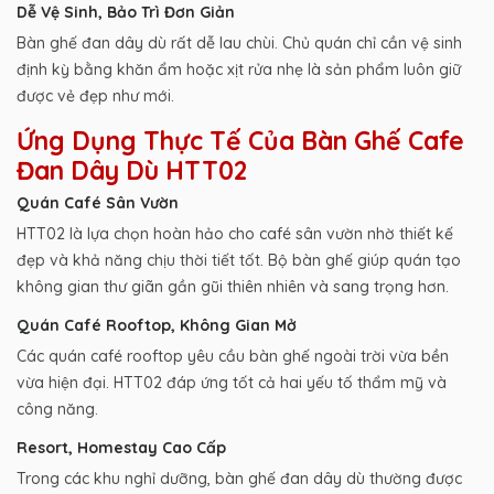
Dễ Vệ Sinh, Bảo Trì Đơn Giản
Bàn ghế đan dây dù rất dễ lau chùi. Chủ quán chỉ cần vệ sinh
định kỳ bằng khăn ẩm hoặc xịt rửa nhẹ là sản phẩm luôn giữ
được vẻ đẹp như mới.
Ứng Dụng Thực Tế Của Bàn Ghế Cafe
Đan Dây Dù HTT02
Quán Café Sân Vườn
HTT02 là lựa chọn hoàn hảo cho café sân vườn nhờ thiết kế
đẹp và khả năng chịu thời tiết tốt. Bộ bàn ghế giúp quán tạo
không gian thư giãn gần gũi thiên nhiên và sang trọng hơn.
Quán Café Rooftop, Không Gian Mở
Các quán café rooftop yêu cầu bàn ghế ngoài trời vừa bền
vừa hiện đại. HTT02 đáp ứng tốt cả hai yếu tố thẩm mỹ và
công năng.
Resort, Homestay Cao Cấp
Trong các khu nghỉ dưỡng, bàn ghế đan dây dù thường được