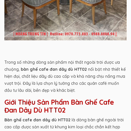
Trong số những dòng sản phẩm nội thất ngoài trời được ưa
chuộng,
bàn ghế cafe đan dây dù HTT02
nổi bật nhờ thiết kế
hiện đại, chất liệu dây dù cao cấp và khả năng chịu nắng mưa
vượt trội. Đây là lựa chọn lý tưởng cho các quán café muốn
đầu tư lâu dài, bền đẹp và khác biệt.
Giới Thiệu Sản Phẩm Bàn Ghế Cafe
Đan Dây Dù HTT02
Bàn ghế cafe đan dây dù HTT02
là dòng bàn ghế ngoài trời
cao cấp được sản xuất từ khung kim loại chắc chắn kết hợp