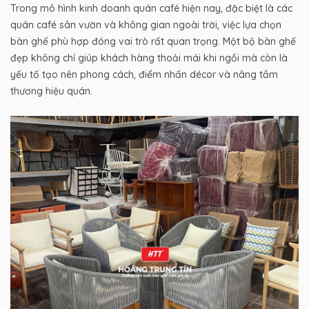
Trong mô hình kinh doanh quán café hiện nay, đặc biệt là các
quán café sân vườn và không gian ngoài trời, việc lựa chọn
bàn ghế phù hợp đóng vai trò rất quan trọng. Một bộ bàn ghế
đẹp không chỉ giúp khách hàng thoải mái khi ngồi mà còn là
yếu tố tạo nên phong cách, điểm nhấn décor và nâng tầm
thương hiệu quán.