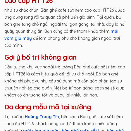
cao cấp HTT26
Nhờ sự chắc chắn, Bàn ghế cafe sắt nệm cao cấp HTT26 được
ứng dụng rộng rãi từ quán cà phê đến gia đình. Tại quán, bộ
bàn ghế tăng chỗ ngồi ngoài trời gọn gàng; tại nhà, đây là nơi
quây quần thư giãn. Bạn cũng có thể tham khảo thêm
mái
vòm giả mây
để làm phong phú cho không gian ngoài trời
của mình.
Gợi ý bố trí không gian
Đầu tư cho khu vực ngoài trời bằng Bàn ghế cafe sắt nệm cao
cấp HTT26 là cách hiệu quả để tối ưu chỗ ngồi. Bộ bàn ghế
không chỉ phục vụ nhu cầu sử dụng mà còn góp phần tạo sự
chuyên nghiệp cho quán. Một bố trí gọn gàng, sạch sẽ sẽ giúp
khách có ấn tượng tốt và quay lại nhiều lần hơn.
Đa dạng mẫu mã tại xưởng
Tại xưởng
Hoàng Trung Tín
, bên cạnh Bàn ghế cafe sắt nệm
cao cấp HTT26, khách hàng có thể tham khảo nhiều dòng
khác như
mái vòm giả mây
,
bàn ghế cafe sắt
hay
bàn ghế