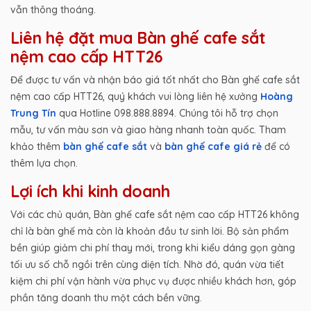
vẫn thông thoáng.
Liên hệ đặt mua Bàn ghế cafe sắt
nệm cao cấp HTT26
Để được tư vấn và nhận báo giá tốt nhất cho Bàn ghế cafe sắt
nệm cao cấp HTT26, quý khách vui lòng liên hệ xưởng
Hoàng
Trung Tín
qua Hotline 098.888.8894. Chúng tôi hỗ trợ chọn
mẫu, tư vấn màu sơn và giao hàng nhanh toàn quốc. Tham
khảo thêm
bàn ghế cafe sắt
và
bàn ghế cafe giá rẻ
để có
thêm lựa chọn.
Lợi ích khi kinh doanh
Với các chủ quán, Bàn ghế cafe sắt nệm cao cấp HTT26 không
chỉ là bàn ghế mà còn là khoản đầu tư sinh lời. Bộ sản phẩm
bền giúp giảm chi phí thay mới, trong khi kiểu dáng gọn gàng
tối ưu số chỗ ngồi trên cùng diện tích. Nhờ đó, quán vừa tiết
kiệm chi phí vận hành vừa phục vụ được nhiều khách hơn, góp
phần tăng doanh thu một cách bền vững.