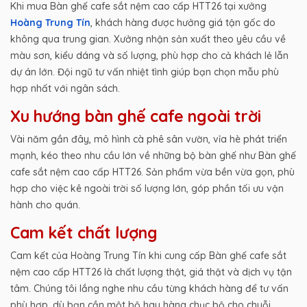
Khi mua Bàn ghế cafe sắt nệm cao cấp HTT26 tại xưởng
Hoàng Trung Tín
, khách hàng được hưởng giá tận gốc do
không qua trung gian. Xưởng nhận sản xuất theo yêu cầu về
màu sơn, kiểu dáng và số lượng, phù hợp cho cả khách lẻ lẫn
dự án lớn. Đội ngũ tư vấn nhiệt tình giúp bạn chọn mẫu phù
hợp nhất với ngân sách.
Xu hướng bàn ghế cafe ngoài trời
Vài năm gần đây, mô hình cà phê sân vườn, vỉa hè phát triển
mạnh, kéo theo nhu cầu lớn về những bộ bàn ghế như Bàn ghế
cafe sắt nệm cao cấp HTT26. Sản phẩm vừa bền vừa gọn, phù
hợp cho việc kê ngoài trời số lượng lớn, góp phần tối ưu vận
hành cho quán.
Cam kết chất lượng
Cam kết của Hoàng Trung Tín khi cung cấp Bàn ghế cafe sắt
nệm cao cấp HTT26 là chất lượng thật, giá thật và dịch vụ tận
tâm. Chúng tôi lắng nghe nhu cầu từng khách hàng để tư vấn
phù hợp, dù bạn cần một bộ hay hàng chục bộ cho chuỗi