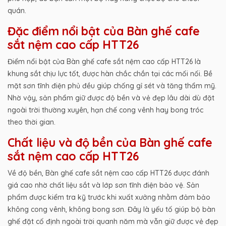
quán.
Đặc điểm nổi bật của Bàn ghế cafe
sắt nệm cao cấp HTT26
Điểm nổi bật của Bàn ghế cafe sắt nệm cao cấp HTT26 là
khung sắt chịu lực tốt, được hàn chắc chắn tại các mối nối. Bề
mặt sơn tĩnh điện phủ đều giúp chống gỉ sét và tăng thẩm mỹ.
Nhờ vậy, sản phẩm giữ được độ bền và vẻ đẹp lâu dài dù đặt
ngoài trời thường xuyên, hạn chế cong vênh hay bong tróc
theo thời gian.
Chất liệu và độ bền của Bàn ghế cafe
sắt nệm cao cấp HTT26
Về độ bền, Bàn ghế cafe sắt nệm cao cấp HTT26 được đánh
giá cao nhờ chất liệu sắt và lớp sơn tĩnh điện bảo vệ. Sản
phẩm được kiểm tra kỹ trước khi xuất xưởng nhằm đảm bảo
không cong vênh, không bong sơn. Đây là yếu tố giúp bộ bàn
ghế đặt cố định ngoài trời quanh năm mà vẫn giữ được vẻ đẹp