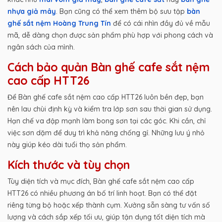
nhựa giả mây
. Bạn cũng có thể xem thêm bộ sưu tập
bàn
ghế sắt nệm Hoàng Trung Tín
để có cái nhìn đầy đủ về mẫu
mã, dễ dàng chọn được sản phẩm phù hợp với phong cách và
ngân sách của mình.
Cách bảo quản Bàn ghế cafe sắt nệm
cao cấp HTT26
Để Bàn ghế cafe sắt nệm cao cấp HTT26 luôn bền đẹp, bạn
nên lau chùi định kỳ và kiểm tra lớp sơn sau thời gian sử dụng.
Hạn chế va đập mạnh làm bong sơn tại các góc. Khi cần, chỉ
việc sơn dặm để duy trì khả năng chống gỉ. Những lưu ý nhỏ
này giúp kéo dài tuổi thọ sản phẩm.
Kích thước và tùy chọn
Tùy diện tích và mục đích, Bàn ghế cafe sắt nệm cao cấp
HTT26 có nhiều phương án bố trí linh hoạt. Bạn có thể đặt
riêng từng bộ hoặc xếp thành cụm. Xưởng sẵn sàng tư vấn số
lượng và cách sắp xếp tối ưu, giúp tận dụng tốt diện tích mà