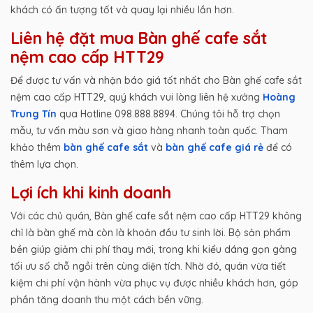
khách có ấn tượng tốt và quay lại nhiều lần hơn.
Liên hệ đặt mua Bàn ghế cafe sắt
nệm cao cấp HTT29
Để được tư vấn và nhận báo giá tốt nhất cho Bàn ghế cafe sắt
nệm cao cấp HTT29, quý khách vui lòng liên hệ xưởng
Hoàng
Trung Tín
qua Hotline 098.888.8894. Chúng tôi hỗ trợ chọn
mẫu, tư vấn màu sơn và giao hàng nhanh toàn quốc. Tham
khảo thêm
bàn ghế cafe sắt
và
bàn ghế cafe giá rẻ
để có
thêm lựa chọn.
Lợi ích khi kinh doanh
Với các chủ quán, Bàn ghế cafe sắt nệm cao cấp HTT29 không
chỉ là bàn ghế mà còn là khoản đầu tư sinh lời. Bộ sản phẩm
bền giúp giảm chi phí thay mới, trong khi kiểu dáng gọn gàng
tối ưu số chỗ ngồi trên cùng diện tích. Nhờ đó, quán vừa tiết
kiệm chi phí vận hành vừa phục vụ được nhiều khách hơn, góp
phần tăng doanh thu một cách bền vững.