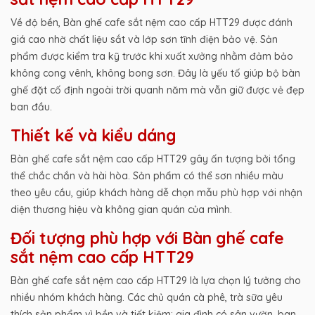
Về độ bền, Bàn ghế cafe sắt nệm cao cấp HTT29 được đánh
giá cao nhờ chất liệu sắt và lớp sơn tĩnh điện bảo vệ. Sản
phẩm được kiểm tra kỹ trước khi xuất xưởng nhằm đảm bảo
không cong vênh, không bong sơn. Đây là yếu tố giúp bộ bàn
ghế đặt cố định ngoài trời quanh năm mà vẫn giữ được vẻ đẹp
ban đầu.
Thiết kế và kiểu dáng
Bàn ghế cafe sắt nệm cao cấp HTT29 gây ấn tượng bởi tổng
thể chắc chắn và hài hòa. Sản phẩm có thể sơn nhiều màu
theo yêu cầu, giúp khách hàng dễ chọn mẫu phù hợp với nhận
diện thương hiệu và không gian quán của mình.
Đối tượng phù hợp với Bàn ghế cafe
sắt nệm cao cấp HTT29
Bàn ghế cafe sắt nệm cao cấp HTT29 là lựa chọn lý tưởng cho
nhiều nhóm khách hàng. Các chủ quán cà phê, trà sữa yêu
thích sản phẩm vì bền và tiết kiệm; gia đình có sân vườn, ban