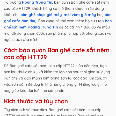
Tại xưởng
Hoàng Trung Tín
, bên cạnh Bàn ghế cafe sắt nệm
cao cấp HTT29, khách hàng có thể tham khảo nhiều dòng
khác như
bàn ghế nhựa giả mây
,
mái vòm giả mây
hay
bàn
ghế cafe đan dây
. Bạn cũng có thể xem thêm bộ sưu tập
bàn
ghế sắt nệm Hoàng Trung Tín
để có cái nhìn đầy đủ về mẫu
mã, dễ dàng chọn được sản phẩm phù hợp với phong cách và
ngân sách của mình.
Cách bảo quản Bàn ghế cafe sắt nệm
cao cấp HTT29
Để Bàn ghế cafe sắt nệm cao cấp HTT29 luôn bền đẹp, bạn
nên lau chùi định kỳ và kiểm tra lớp sơn sau thời gian sử dụng.
Hạn chế va đập mạnh làm bong sơn tại các góc. Khi cần, chỉ
việc sơn dặm để duy trì khả năng chống gỉ. Những lưu ý nhỏ
này giúp kéo dài tuổi thọ sản phẩm.
Kích thước và tùy chọn
Tùy diện tích và mục đích, Bàn ghế cafe sắt nệm cao cấp
HTT29 có nhiều phương án bố trí linh hoạt. Bạn có thể đặt