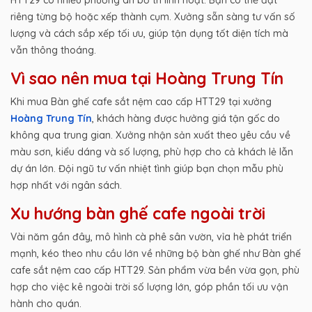
riêng từng bộ hoặc xếp thành cụm. Xưởng sẵn sàng tư vấn số
lượng và cách sắp xếp tối ưu, giúp tận dụng tốt diện tích mà
vẫn thông thoáng.
Vì sao nên mua tại Hoàng Trung Tín
Khi mua Bàn ghế cafe sắt nệm cao cấp HTT29 tại xưởng
Hoàng Trung Tín
, khách hàng được hưởng giá tận gốc do
không qua trung gian. Xưởng nhận sản xuất theo yêu cầu về
màu sơn, kiểu dáng và số lượng, phù hợp cho cả khách lẻ lẫn
dự án lớn. Đội ngũ tư vấn nhiệt tình giúp bạn chọn mẫu phù
hợp nhất với ngân sách.
Xu hướng bàn ghế cafe ngoài trời
Vài năm gần đây, mô hình cà phê sân vườn, vỉa hè phát triển
mạnh, kéo theo nhu cầu lớn về những bộ bàn ghế như Bàn ghế
cafe sắt nệm cao cấp HTT29. Sản phẩm vừa bền vừa gọn, phù
hợp cho việc kê ngoài trời số lượng lớn, góp phần tối ưu vận
hành cho quán.