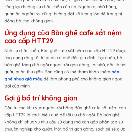
công lại chuộng sự chắc chắn của nó. Ngoài ra, nhà hàng,
quán ăn ngoài trời cũng thường đặt số lượng lớn để trang bị
đồng bộ cho không gian.
Ứng dụng của Bàn ghế cafe sắt nệm
cao cấp HTT29
Nhờ sự chắc chắn, Bàn ghế cafe sắt nệm cao cấp HTT29 được
ứng dụng rộng rãi từ quán cà phê đến gia đình. Tại quán, bộ
bàn ghế tăng chỗ ngồi ngoài trời gọn gàng; tại nhà, đây là nơi
quây quần thư giãn. Bạn cũng có thể tham khảo thêm
bàn
ghế nhựa giả mây
để làm phong phú cho không gian ngoài
trời của mình.
Gợi ý bố trí không gian
Đầu tư cho khu vực ngoài trời bằng Bàn ghế cafe sắt nệm cao
cấp HTT29 là cách hiệu quả để tối ưu chỗ ngồi. Bộ bàn ghế
không chỉ phục vụ nhu cầu sử dụng mà còn góp phần tạo sự
chuyên nghiệp cho quán. Một bố trí gọn gàng, sạch sẽ sẽ giúp