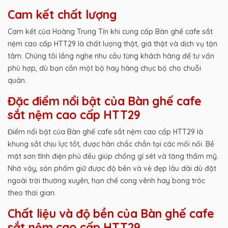
Cam kết chất lượng
Cam kết của Hoàng Trung Tín khi cung cấp Bàn ghế cafe sắt
nệm cao cấp HTT29 là chất lượng thật, giá thật và dịch vụ tận
tâm. Chúng tôi lắng nghe nhu cầu từng khách hàng để tư vấn
phù hợp, dù bạn cần một bộ hay hàng chục bộ cho chuỗi
quán.
Đặc điểm nổi bật của Bàn ghế cafe
sắt nệm cao cấp HTT29
Điểm nổi bật của Bàn ghế cafe sắt nệm cao cấp HTT29 là
khung sắt chịu lực tốt, được hàn chắc chắn tại các mối nối. Bề
mặt sơn tĩnh điện phủ đều giúp chống gỉ sét và tăng thẩm mỹ.
Nhờ vậy, sản phẩm giữ được độ bền và vẻ đẹp lâu dài dù đặt
ngoài trời thường xuyên, hạn chế cong vênh hay bong tróc
theo thời gian.
Chất liệu và độ bền của Bàn ghế cafe
sắt nệm cao cấp HTT29