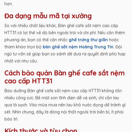
hơn.
Đa dạng mẫu mã tại xưởng
So với nhiều chất liệu khác, Bàn ghế cafe sắt nệm cao cấp
HTT31 có lợi thế về độ bền ngoài trời và chi phí. Nếu cần thêm
phương án, bạn có thể cân nhắc
ghế trứng thư giãn
hoặc
tham khảo trọn bộ
bàn ghế sắt nệm Hoàng Trung Tín
. Đội
ngũ tư vấn sẽ giúp bạn so sánh để đưa ra quyết định phù hợp
nhất với nhu cầu.
Cách bảo quản Bàn ghế cafe sắt nệm
cao cấp HTT31
Bảo dưỡng Bàn ghế cafe sắt nệm cao cấp HTT31 không tốn
nhiều công sức. Bề mặt sơn tĩnh điện dễ vệ sinh, chỉ cần lau
qua là sạch. Vào mùa mưa nên lau khô nước đọng để tránh gỉ
sét. Nhìn chung, đây là dòng nội thất ngoài trời bền bỉ, ít phải
bảo trì.
Kích thước và tùy chọn