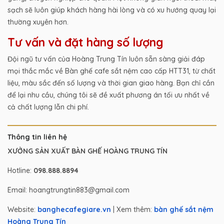
sạch sẽ luôn giúp khách hàng hài lòng và có xu hướng quay lại
thường xuyên hơn.
Tư vấn và đặt hàng số lượng
Đội ngũ tư vấn của Hoàng Trung Tín luôn sẵn sàng giải đáp
mọi thắc mắc về Bàn ghế cafe sắt nệm cao cấp HTT31, từ chất
liệu, màu sắc đến số lượng và thời gian giao hàng. Bạn chỉ cần
để lại nhu cầu, chúng tôi sẽ đề xuất phương án tối ưu nhất về
cả chất lượng lẫn chi phí.
Thông tin liên hệ
XƯỞNG SẢN XUẤT BÀN GHẾ HOÀNG TRUNG TÍN
Hotline:
098.888.8894
Email: hoangtrungtin883@gmail.com
Website:
banghecafegiare.vn
| Xem thêm:
bàn ghế sắt nệm
Hoàng Trung Tín