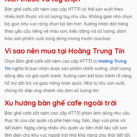
Bàn ghế cafe sắt nệm cao cấp HTT31 có thể sản xuất theo
nhiều kích thước và số lượng tùy nhu cầu. Không gian nhỏ chọn
bộ gọn; khu vực rộng chọn bộ lớn hơn. Xưởng nhận đặt hàng
theo yêu cầu riêng về màu sơn, kiểu dáng và số lượng, đảm
bảo sản phẩm cuối cùng đúng mong muốn của bạn.
Vì sao nên mua tại Hoàng Trung Tín
Chọn Bàn ghế cafe sắt nệm cao cấp HTT31 từ
Hoàng Trung
Tín
nghĩa là bạn nhận được sản phẩm chính xưởng, chất lượng
đồng đều và giá cạnh tranh. Xưởng cam kết bảo hành rõ ràng,
hỗ trợ đổi trả và giao hàng toàn quốc. Nhờ tự chủ sản xuất,
chúng tôi đáp ứng nhanh các đơn số lượng lớn.
Xu hướng bàn ghế cafe ngoài trời
Bàn ghế cafe sắt nệm cao cấp HTT31 phản ánh đúng nhu cầu
thực tế của các quán cà phê hiện nay: bền, đẹp vừa phải và
tiết kiệm. Ngày càng nhiều chủ quán ưu tiên chất liệu sắt sơn
tĩnh điện cho khu vực ngoài trời nhờ khả năng chịu thời tiết tốt.