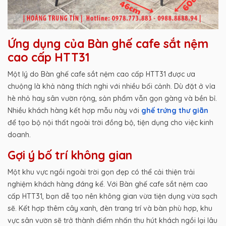
Ứng dụng của Bàn ghế cafe sắt nệm
cao cấp HTT31
Một lý do Bàn ghế cafe sắt nệm cao cấp HTT31 được ưa
chuộng là khả năng thích nghi với nhiều bối cảnh. Dù đặt ở vỉa
hè nhỏ hay sân vườn rộng, sản phẩm vẫn gọn gàng và bền bỉ.
Nhiều khách hàng kết hợp mẫu này với
ghế trứng thư giãn
để tạo bộ nội thất ngoài trời đồng bộ, tiện dụng cho việc kinh
doanh.
Gợi ý bố trí không gian
Một khu vực ngồi ngoài trời gọn đẹp có thể cải thiện trải
nghiệm khách hàng đáng kể. Với Bàn ghế cafe sắt nệm cao
cấp HTT31, bạn dễ tạo nên không gian vừa tiện dụng vừa sạch
sẽ. Kết hợp thêm cây xanh, đèn trang trí và bàn phù hợp, khu
vực sân vườn sẽ trở thành điểm nhấn thu hút khách ngồi lại lâu