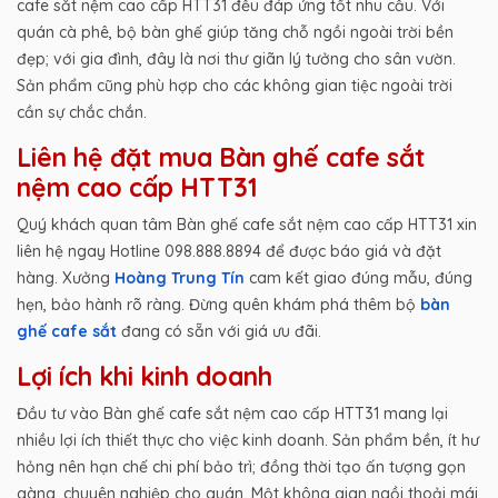
cafe sắt nệm cao cấp HTT31 đều đáp ứng tốt nhu cầu. Với
quán cà phê, bộ bàn ghế giúp tăng chỗ ngồi ngoài trời bền
đẹp; với gia đình, đây là nơi thư giãn lý tưởng cho sân vườn.
Sản phẩm cũng phù hợp cho các không gian tiệc ngoài trời
cần sự chắc chắn.
Liên hệ đặt mua Bàn ghế cafe sắt
nệm cao cấp HTT31
Quý khách quan tâm Bàn ghế cafe sắt nệm cao cấp HTT31 xin
liên hệ ngay Hotline 098.888.8894 để được báo giá và đặt
hàng. Xưởng
Hoàng Trung Tín
cam kết giao đúng mẫu, đúng
hẹn, bảo hành rõ ràng. Đừng quên khám phá thêm bộ
bàn
ghế cafe sắt
đang có sẵn với giá ưu đãi.
Lợi ích khi kinh doanh
Đầu tư vào Bàn ghế cafe sắt nệm cao cấp HTT31 mang lại
nhiều lợi ích thiết thực cho việc kinh doanh. Sản phẩm bền, ít hư
hỏng nên hạn chế chi phí bảo trì; đồng thời tạo ấn tượng gọn
gàng, chuyên nghiệp cho quán. Một không gian ngồi thoải mái,