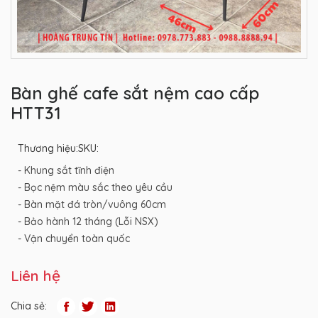
Bàn ghế cafe sắt nệm cao cấp
HTT31
Thương hiệu:
SKU:
- Khung sắt tĩnh điện
- Bọc nệm màu sắc theo yêu cầu
- Bàn mặt đá tròn/vuông 60cm
- Bảo hành 12 tháng (Lỗi NSX)
- Vận chuyển toàn quốc
Liên hệ
Chia sẻ: