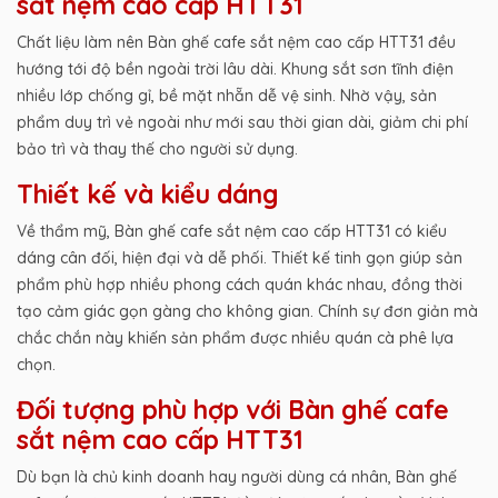
sắt nệm cao cấp HTT31
Chất liệu làm nên Bàn ghế cafe sắt nệm cao cấp HTT31 đều
hướng tới độ bền ngoài trời lâu dài. Khung sắt sơn tĩnh điện
nhiều lớp chống gỉ, bề mặt nhẵn dễ vệ sinh. Nhờ vậy, sản
phẩm duy trì vẻ ngoài như mới sau thời gian dài, giảm chi phí
bảo trì và thay thế cho người sử dụng.
Thiết kế và kiểu dáng
Về thẩm mỹ, Bàn ghế cafe sắt nệm cao cấp HTT31 có kiểu
dáng cân đối, hiện đại và dễ phối. Thiết kế tinh gọn giúp sản
phẩm phù hợp nhiều phong cách quán khác nhau, đồng thời
tạo cảm giác gọn gàng cho không gian. Chính sự đơn giản mà
chắc chắn này khiến sản phẩm được nhiều quán cà phê lựa
chọn.
Đối tượng phù hợp với Bàn ghế cafe
sắt nệm cao cấp HTT31
Dù bạn là chủ kinh doanh hay người dùng cá nhân, Bàn ghế