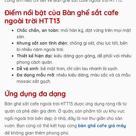
Cùng tìm hiểu chi tiết về Bàn ghế sắt cafe ngoài trời HTT13.
Điểm nổi bật của Bàn ghế sắt cafe
ngoài trời HTT13
Chắc chắn, an toàn:
mối hàn kỹ, đặt vững trên mọi mặt
sàn.
Khung sắt sơn tĩnh điện:
chống gỉ sét, chịu lực tốt, bền
bỉ nhiều năm ngoài trời.
Thiết kế hiện đại:
kiểu dáng gọn gàng, dễ phối với nhiều
phong cách quán.
Dễ vệ sinh:
bề mặt trơn, chỉ cần lau nhanh là sạch.
Đa dạng mẫu mã:
nhiều kiểu dáng, màu sắc và cả mẫu
mosaic sắt gạch.
Ứng dụng đa dạng
Bàn ghế sắt cafe ngoài trời HTT13 được ứng dụng rộng rãi từ
quán cà phê đến gia đình. Ở quán, sản phẩm tối ưu khu vực
ngồi ngoài trời bền đẹp; ở nhà, đây là nơi thư giãn cho sân
vườn. Bạn cũng có thể kết hợp cùng
bàn ghế cafe giả mây
để không gian thêm phong phú.