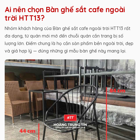
Ai nên chọn Bàn ghế sắt cafe ngoài
trời HTT13?
Nhóm khách hàng của Bàn ghế sắt cafe ngoài trời HTT13 rất
đa dạng, từ quán mới mở đến chuỗi quán cần trang bị số
lượng lớn. Điểm chung là họ cần sản phẩm bền ngoài trời, đẹp
và giá hợp lý — đúng những gì mẫu bàn ghế này mang lại.