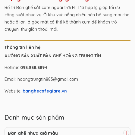
Bố trí Bàn ghế sắt cafe ngoài trời HTT13 hợp lý giúp tối ưu
công suất phục vụ. Ở khu vực nắng nhiều nên bổ sung mái che
hoặc ô lớn; ở góc mát có thể kê thành cụm để khách trò
chuyện, thư giãn thoải mái.
Thông tin liên hệ
XƯỞNG SẢN XUẤT BÀN GHẾ HOÀNG TRUNG TÍN
Hotline:
098.888.8894
Email: hoangtrungtin883@gmail.com
Website:
banghecafegiare.vn
Danh mục sản phẩm
Bàn ghế nhựa giả mây