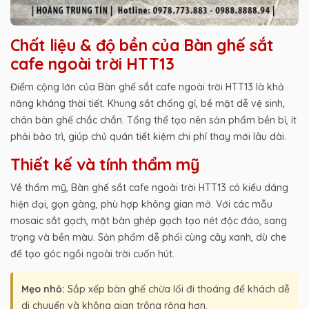
Chất liệu & độ bền của Bàn ghế sắt
cafe ngoài trời HTT13
Điểm cộng lớn của Bàn ghế sắt cafe ngoài trời HTT13 là khả
năng kháng thời tiết. Khung sắt chống gỉ, bề mặt dễ vệ sinh,
chân bàn ghế chắc chắn. Tổng thể tạo nên sản phẩm bền bỉ, ít
phải bảo trì, giúp chủ quán tiết kiệm chi phí thay mới lâu dài.
Thiết kế và tính thẩm mỹ
Về thẩm mỹ, Bàn ghế sắt cafe ngoài trời HTT13 có kiểu dáng
hiện đại, gọn gàng, phù hợp không gian mở. Với các mẫu
mosaic sắt gạch, mặt bàn ghép gạch tạo nét độc đáo, sang
trọng và bền màu. Sản phẩm dễ phối cùng cây xanh, dù che
để tạo góc ngồi ngoài trời cuốn hút.
Mẹo nhỏ:
Sắp xếp bàn ghế chừa lối đi thoáng để khách dễ
di chuyển và không gian trông rộng hơn.