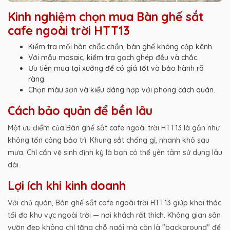
Kinh nghiệm chọn mua Bàn ghế sắt
cafe ngoài trời HTT13
Kiểm tra mối hàn chắc chắn, bàn ghế không cập kênh.
Với mẫu mosaic, kiểm tra gạch ghép đều và chắc.
Ưu tiên mua tại xưởng để có giá tốt và bảo hành rõ
ràng.
Chọn màu sơn và kiểu dáng hợp với phong cách quán.
Cách bảo quản để bền lâu
Một ưu điểm của Bàn ghế sắt cafe ngoài trời HTT13 là gần như
không tốn công bảo trì. Khung sắt chống gỉ, nhanh khô sau
mưa. Chỉ cần vệ sinh định kỳ là bạn có thể yên tâm sử dụng lâu
dài.
Lợi ích khi kinh doanh
Với chủ quán, Bàn ghế sắt cafe ngoài trời HTT13 giúp khai thác
tối đa khu vực ngoài trời — nơi khách rất thích. Không gian sân
vườn đẹp không chỉ tăng chỗ ngồi mà còn là "background" để