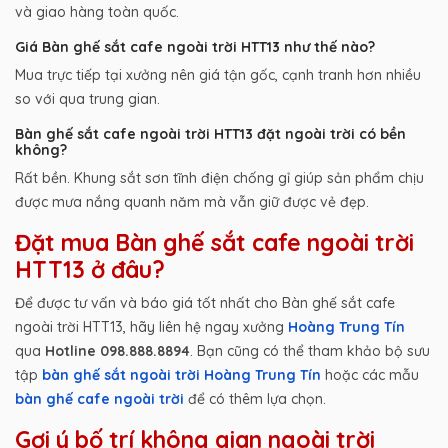
và giao hàng toàn quốc.
Giá Bàn ghế sắt cafe ngoài trời HTT13 như thế nào?
Mua trực tiếp tại xưởng nên giá tận gốc, cạnh tranh hơn nhiều
so với qua trung gian.
Bàn ghế sắt cafe ngoài trời HTT13 đặt ngoài trời có bền
không?
Rất bền. Khung sắt sơn tĩnh điện chống gỉ giúp sản phẩm chịu
được mưa nắng quanh năm mà vẫn giữ được vẻ đẹp.
Đặt mua Bàn ghế sắt cafe ngoài trời
HTT13 ở đâu?
Để được tư vấn và báo giá tốt nhất cho Bàn ghế sắt cafe
ngoài trời HTT13, hãy liên hệ ngay xưởng
Hoàng Trung Tín
qua
Hotline 098.888.8894
. Bạn cũng có thể tham khảo bộ sưu
tập
bàn ghế sắt ngoài trời Hoàng Trung Tín
hoặc các mẫu
bàn ghế cafe ngoài trời
để có thêm lựa chọn.
Gợi ý bố trí không gian ngoài trời