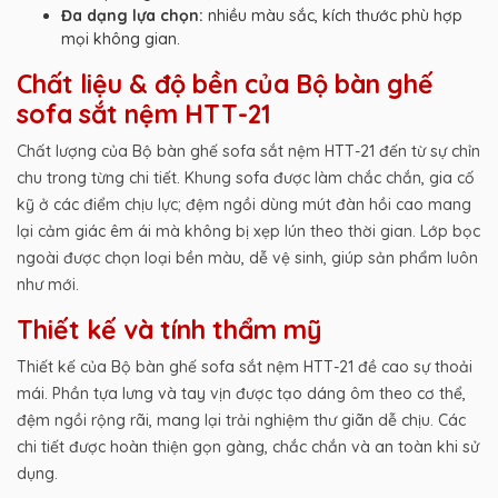
Đa dạng lựa chọn:
nhiều màu sắc, kích thước phù hợp
mọi không gian.
Chất liệu & độ bền của Bộ bàn ghế
sofa sắt nệm HTT-21
Chất lượng của Bộ bàn ghế sofa sắt nệm HTT-21 đến từ sự chỉn
chu trong từng chi tiết. Khung sofa được làm chắc chắn, gia cố
kỹ ở các điểm chịu lực; đệm ngồi dùng mút đàn hồi cao mang
lại cảm giác êm ái mà không bị xẹp lún theo thời gian. Lớp bọc
ngoài được chọn loại bền màu, dễ vệ sinh, giúp sản phẩm luôn
như mới.
Thiết kế và tính thẩm mỹ
Thiết kế của Bộ bàn ghế sofa sắt nệm HTT-21 đề cao sự thoải
mái. Phần tựa lưng và tay vịn được tạo dáng ôm theo cơ thể,
đệm ngồi rộng rãi, mang lại trải nghiệm thư giãn dễ chịu. Các
chi tiết được hoàn thiện gọn gàng, chắc chắn và an toàn khi sử
dụng.