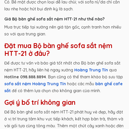
Có. Bề mặt được chọn loại dễ lau chùi; với sofa nỉ/da chỉ cần
lau nhẹ hoặc hút bụi định kỳ là sạch.
Giá Bộ bàn ghế sofa sắt nệm HTT-21 như thế nào?
Mua trực tiếp tại xưởng nên giá tận gốc, cạnh tranh hơn nhiều
so với qua trung gian.
Đặt mua Bộ bàn ghế sofa sắt nệm
HTT-21 ở đâu?
Để được tư vấn và báo giá tốt nhất cho Bộ bàn ghế sofa sắt
nệm HTT-21, hãy liên hệ ngay xưởng
Hoàng Trung Tín
qua
Hotline 098.888.8894
. Bạn cũng có thể tham khảo bộ sưu tập
sofa sắt nệm Hoàng Trung Tín
hoặc các mẫu
bàn ghế cafe
sắt
để có thêm lựa chọn cho không gian của mình.
Gợi ý bố trí không gian
Để Bộ bàn ghế sofa sắt nệm HTT-21 phát huy vẻ đẹp, hãy đặt
ở vị trí trung tâm khu vực tiếp khách, kết hợp bàn trà, thảm và
vài gối tựa cùng tông màu. Thêm một chút cây xanh hoặc đèn