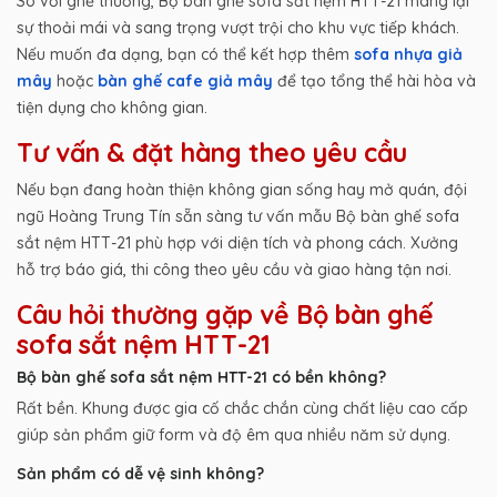
So với ghế thường, Bộ bàn ghế sofa sắt nệm HTT-21 mang lại
sự thoải mái và sang trọng vượt trội cho khu vực tiếp khách.
Nếu muốn đa dạng, bạn có thể kết hợp thêm
sofa nhựa giả
mây
hoặc
bàn ghế cafe giả mây
để tạo tổng thể hài hòa và
tiện dụng cho không gian.
Tư vấn & đặt hàng theo yêu cầu
Nếu bạn đang hoàn thiện không gian sống hay mở quán, đội
ngũ Hoàng Trung Tín sẵn sàng tư vấn mẫu Bộ bàn ghế sofa
sắt nệm HTT-21 phù hợp với diện tích và phong cách. Xưởng
hỗ trợ báo giá, thi công theo yêu cầu và giao hàng tận nơi.
Câu hỏi thường gặp về Bộ bàn ghế
sofa sắt nệm HTT-21
Bộ bàn ghế sofa sắt nệm HTT-21 có bền không?
Rất bền. Khung được gia cố chắc chắn cùng chất liệu cao cấp
giúp sản phẩm giữ form và độ êm qua nhiều năm sử dụng.
Sản phẩm có dễ vệ sinh không?