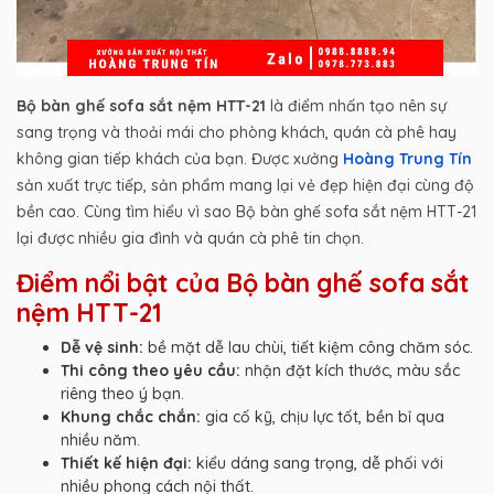
Bộ bàn ghế sofa sắt nệm HTT-21
là điểm nhấn tạo nên sự
sang trọng và thoải mái cho phòng khách, quán cà phê hay
không gian tiếp khách của bạn. Được xưởng
Hoàng Trung Tín
sản xuất trực tiếp, sản phẩm mang lại vẻ đẹp hiện đại cùng độ
bền cao. Cùng tìm hiểu vì sao Bộ bàn ghế sofa sắt nệm HTT-21
lại được nhiều gia đình và quán cà phê tin chọn.
Điểm nổi bật của Bộ bàn ghế sofa sắt
nệm HTT-21
Dễ vệ sinh:
bề mặt dễ lau chùi, tiết kiệm công chăm sóc.
Thi công theo yêu cầu:
nhận đặt kích thước, màu sắc
riêng theo ý bạn.
Khung chắc chắn:
gia cố kỹ, chịu lực tốt, bền bỉ qua
nhiều năm.
Thiết kế hiện đại:
kiểu dáng sang trọng, dễ phối với
nhiều phong cách nội thất.