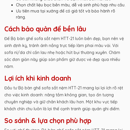
Chọn chất liệu bọc bền màu, dễ vệ sinh phù hợp nhu cầu.
Ưu tiên mua tại xưởng để có giá tốt và bảo hành rõ
ràng.
Cách bảo quản để bền lâu
Để Bộ bàn ghế sofa sắt nệm HTT-21 luôn bền đẹp, bạn nên vệ
sinh định kỳ, tránh ánh nắng trực tiếp làm phai màu vải. Với
sofa nỉ/da chỉ cần lau nhẹ hoặc hút bụi thường xuyên. Chăm
sóc đơn giản này giúp sản phẩm giữ được vẻ đẹp qua nhiều
năm.
Lợi ích khi kinh doanh
Đầu tư Bộ bàn ghế sofa sắt nệm HTT-21 mang lại lợi ích rõ rệt
cho việc kinh doanh: nâng tầm không gian, tạo ấn tượng
chuyên nghiệp và giữ chân khách lâu hơn. Một khu vực tiếp
khách chỉn chu luôn là lợi thế cạnh tranh giúp quán ghi điểm.
So sánh & lựa chọn phù hợp