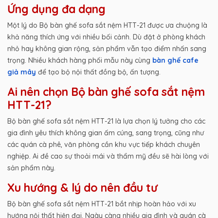
Ứng dụng đa dạng
Một lý do Bộ bàn ghế sofa sắt nệm HTT-21 được ưa chuộng là
khả năng thích ứng với nhiều bối cảnh. Dù đặt ở phòng khách
nhỏ hay không gian rộng, sản phẩm vẫn tạo điểm nhấn sang
trọng. Nhiều khách hàng phối mẫu này cùng
bàn ghế cafe
giả mây
để tạo bộ nội thất đồng bộ, ấn tượng.
Ai nên chọn Bộ bàn ghế sofa sắt nệm
HTT-21?
Bộ bàn ghế sofa sắt nệm HTT-21 là lựa chọn lý tưởng cho các
gia đình yêu thích không gian ấm cúng, sang trọng, cũng như
các quán cà phê, văn phòng cần khu vực tiếp khách chuyên
nghiệp. Ai đề cao sự thoải mái và thẩm mỹ đều sẽ hài lòng với
sản phẩm này.
Xu hướng & lý do nên đầu tư
Bộ bàn ghế sofa sắt nệm HTT-21 bắt nhịp hoàn hảo với xu
hướng nội thất hiện đại. Ngày càng nhiều gia đình và quán cà