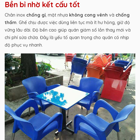
Bền bỉ nhờ kết cấu tốt
Chân inox
chống gỉ
, mặt nhựa
không cong vênh
và
chống
thấm
. Ghế chịu được việc dùng liên tục mà ít hư hỏng, giữ độ
vững lâu dài. Độ bền cao giúp quán giảm số lần thay mới và
chi phí sửa chữa. Đây là yếu tố quan trọng cho quán có nhịp
độ phục vụ nhanh.