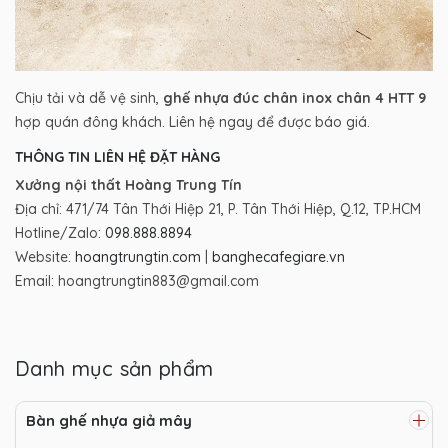
Chịu tải và dễ vệ sinh,
ghế nhựa đúc chân inox chân 4 HTT 9
hợp quán đông khách. Liên hệ ngay để được báo giá.
THÔNG TIN LIÊN HỆ ĐẶT HÀNG
Xưởng nội thất Hoàng Trung Tín
Địa chỉ: 471/74 Tân Thới Hiệp 21, P. Tân Thới Hiệp, Q.12, TP.HCM
Hotline/Zalo:
098.888.8894
Website:
hoangtrungtin.com
|
banghecafegiare.vn
Email: hoangtrungtin883@gmail.com
Danh mục sản phẩm
Bàn ghế nhựa giả mây