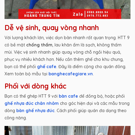
Dễ vệ sinh, quay vòng nhanh
Với lượng khách lớn, việc dọn bàn nhanh rất quan trọng. HTT 9
có bề mặt
chống thấm
, lau khăn ẩm là sạch, không thấm
mùi. Việc vệ sinh nhanh giúp quay vòng chỗ ngồi hiệu quả,
phục vụ nhiều khách hơn. Nếu cần thêm ghế cho khu chung,
bạn có thể phối
ghế cafe
. Đây là điểm cộng cho quán đông.
Xem toàn bộ mẫu tại
banghecafegiare.vn
.
Phối với dòng khác
Bạn có thể ghép HTT 9 với
bàn cafe
để đồng bộ, hoặc phối
ghế nhựa đúc chân nhôm
cho góc hiện đại và các mẫu trong
dòng
bàn ghế nhựa đúc
. Cách phối giúp quán đa dạng theo
công năng.