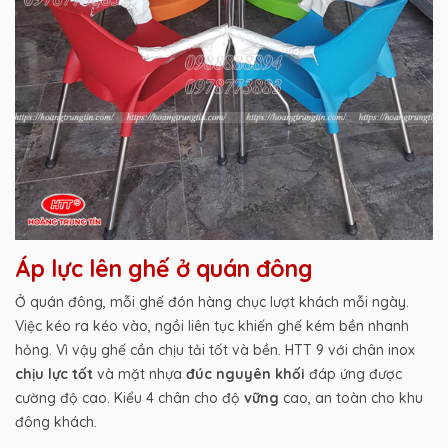
Áp lực lên ghế ở quán đông
Ở quán đông, mỗi ghế đón hàng chục lượt khách mỗi ngày.
Việc kéo ra kéo vào, ngồi liên tục khiến ghế kém bền nhanh
hỏng. Vì vậy ghế cần chịu tải tốt và bền. HTT 9 với chân inox
chịu lực tốt
và mặt nhựa
đúc nguyên khối
đáp ứng được
cường độ cao. Kiểu 4 chân cho độ
vững
cao, an toàn cho khu
đông khách.