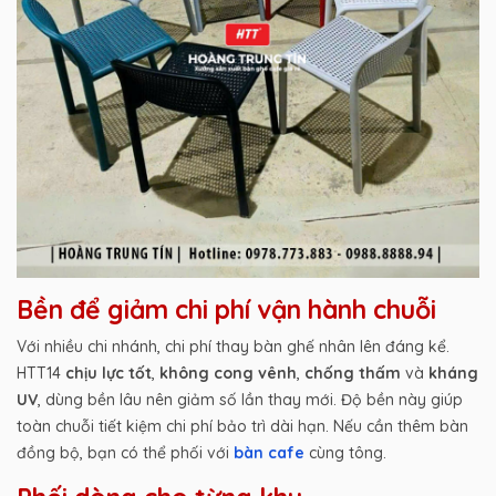
Bền để giảm chi phí vận hành chuỗi
Với nhiều chi nhánh, chi phí thay bàn ghế nhân lên đáng kể.
HTT14
chịu lực tốt
,
không cong vênh
,
chống thấm
và
kháng
UV
, dùng bền lâu nên giảm số lần thay mới. Độ bền này giúp
toàn chuỗi tiết kiệm chi phí bảo trì dài hạn. Nếu cần thêm bàn
đồng bộ, bạn có thể phối với
bàn cafe
cùng tông.