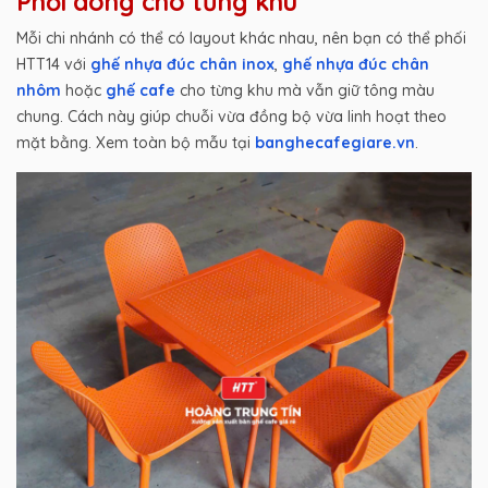
Phối dòng cho từng khu
Mỗi chi nhánh có thể có layout khác nhau, nên bạn có thể phối
HTT14 với
ghế nhựa đúc chân inox
,
ghế nhựa đúc chân
nhôm
hoặc
ghế cafe
cho từng khu mà vẫn giữ tông màu
chung. Cách này giúp chuỗi vừa đồng bộ vừa linh hoạt theo
mặt bằng. Xem toàn bộ mẫu tại
banghecafegiare.vn
.