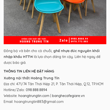
Đồng bộ và bền cho cả chuỗi,
ghế nhựa đúc nguyên khối
nhập khẩu HTT14
là lựa chọn đáng tin cậy. Liên hệ ngay để
được báo giá.
THÔNG TIN LIÊN HỆ ĐẶT HÀNG
Xưởng nội thất Hoàng Trung Tín
Địa chỉ: 471/74 Tân Thới Hiệp 21, P. Tân Thới Hiệp, Q.12, TP.HCM
Hotline/Zalo:
098.888.8894
Website:
hoangtrungtin.com
|
banghecafegiare.vn
Email: hoangtrungtin883@gmail.com