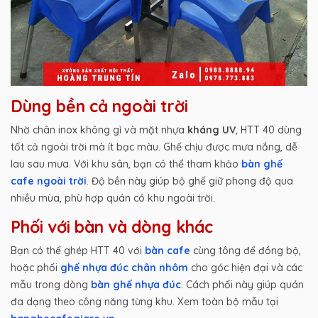
Dùng bền cả ngoài trời
Nhờ chân inox không gỉ và mặt nhựa
kháng UV
, HTT 40 dùng
tốt cả ngoài trời mà ít bạc màu. Ghế chịu được mưa nắng, dễ
lau sau mưa. Với khu sân, bạn có thể tham khảo
bàn ghế
cafe ngoài trời
. Độ bền này giúp bộ ghế giữ phong độ qua
nhiều mùa, phù hợp quán có khu ngoài trời.
Phối với bàn và dòng khác
Bạn có thể ghép HTT 40 với
bàn cafe
cùng tông để đồng bộ,
hoặc phối
ghế nhựa đúc chân nhôm
cho góc hiện đại và các
mẫu trong dòng
bàn ghế nhựa đúc
. Cách phối này giúp quán
đa dạng theo công năng từng khu. Xem toàn bộ mẫu tại