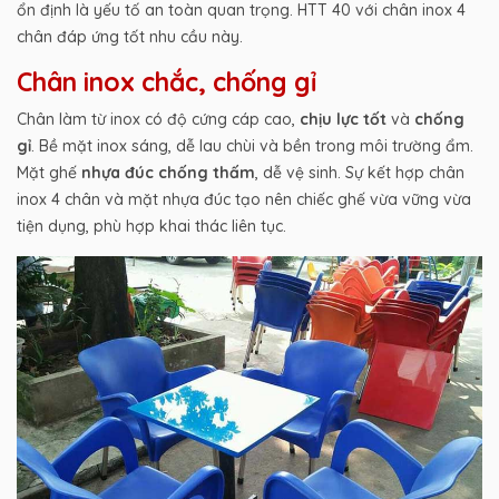
ổn định là yếu tố an toàn quan trọng. HTT 40 với chân inox 4
chân đáp ứng tốt nhu cầu này.
Chân inox chắc, chống gỉ
Chân làm từ inox có độ cứng cáp cao,
chịu lực tốt
và
chống
gỉ
. Bề mặt inox sáng, dễ lau chùi và bền trong môi trường ẩm.
Mặt ghế
nhựa đúc
chống thấm
, dễ vệ sinh. Sự kết hợp chân
inox 4 chân và mặt nhựa đúc tạo nên chiếc ghế vừa vững vừa
tiện dụng, phù hợp khai thác liên tục.