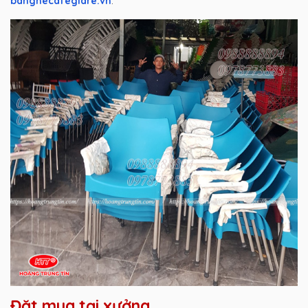
banghecafegiare.vn
.
Đặt mua tại xưởng