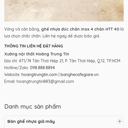
Vững và cân bằng,
ghế nhựa đúc chân inox 4 chân HTT 40
là
lựa chọn chắc chắn. Liên hệ ngay để được báo giá.
THÔNG TIN LIÊN HỆ ĐẶT HÀNG
Xưởng nội thất Hoàng Trung Tín
Địa chỉ: 471/74 Tân Thới Hiệp 21, P. Tân Thới Hiệp, Q.12, TP.HCM
Hotline/Zalo:
098.888.8894
Website:
hoangtrungtin.com
|
banghecafegiare.vn
Email: hoangtrungtin883@gmail.com
Danh mục sản phẩm
Bàn ghế nhựa giả mây