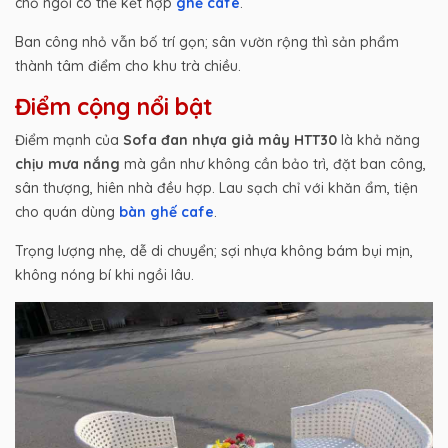
chỗ ngồi có thể kết hợp
ghế cafe
.
Ban công nhỏ vẫn bố trí gọn; sân vườn rộng thì sản phẩm
thành tâm điểm cho khu trà chiều.
Điểm cộng nổi bật
Điểm mạnh của
Sofa đan nhựa giả mây HTT30
là khả năng
chịu mưa nắng
mà gần như không cần bảo trì, đặt ban công,
sân thượng, hiên nhà đều hợp. Lau sạch chỉ với khăn ẩm, tiện
cho quán dùng
bàn ghế cafe
.
Trọng lượng nhẹ, dễ di chuyển; sợi nhựa không bám bụi mịn,
không nóng bí khi ngồi lâu.