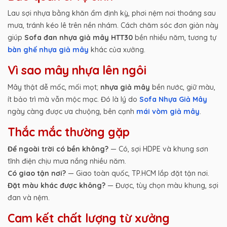
Lau sợi nhựa bằng khăn ẩm định kỳ, phơi nệm nơi thoáng sau
mưa, tránh kéo lê trên nền nhám. Cách chăm sóc đơn giản này
giúp
Sofa đan nhựa giả mây HTT30
bền nhiều năm, tương tự
bàn ghế nhựa giả mây
khác của xưởng.
Vì sao mây nhựa lên ngôi
Mây thật dễ mốc, mối mọt;
nhựa giả mây
bền nước, giữ màu,
ít bảo trì mà vẫn mộc mạc. Đó là lý do
Sofa Nhựa Giả Mây
ngày càng được ưa chuộng, bên cạnh
mái vòm giả mây
.
Thắc mắc thường gặp
Để ngoài trời có bền không?
— Có, sợi HDPE và khung sơn
tĩnh điện chịu mưa nắng nhiều năm.
Có giao tận nơi?
— Giao toàn quốc, TP.HCM lắp đặt tận nơi.
Đặt màu khác được không?
— Được, tùy chọn màu khung, sợi
đan và nệm.
Cam kết chất lượng từ xưởng