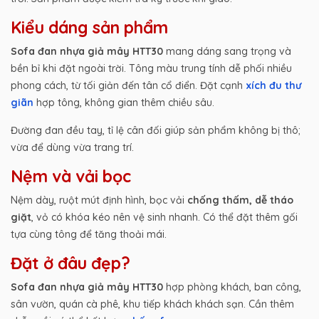
Kiểu dáng sản phẩm
Sofa đan nhựa giả mây HTT30
mang dáng sang trọng và
bền bỉ khi đặt ngoài trời. Tông màu trung tính dễ phối nhiều
phong cách, từ tối giản đến tân cổ điển. Đặt cạnh
xích đu thư
giãn
hợp tông, không gian thêm chiều sâu.
Đường đan đều tay, tỉ lệ cân đối giúp sản phẩm không bị thô;
vừa để dùng vừa trang trí.
Nệm và vải bọc
Nệm dày, ruột mút định hình, bọc vải
chống thấm, dễ tháo
giặt
, vỏ có khóa kéo nên vệ sinh nhanh. Có thể đặt thêm gối
tựa cùng tông để tăng thoải mái.
Đặt ở đâu đẹp?
Sofa đan nhựa giả mây HTT30
hợp phòng khách, ban công,
sân vườn, quán cà phê, khu tiếp khách khách sạn. Cần thêm