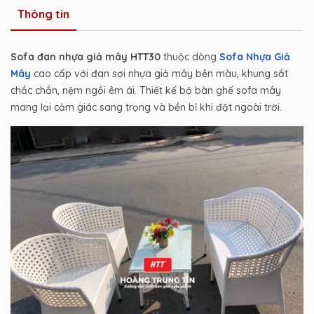
Thông tin
Sofa đan nhựa giả mây HTT30
thuộc dòng
Sofa Nhựa Giả
Mây
cao cấp với đan sợi nhựa giả mây bền màu, khung sắt
chắc chắn, nệm ngồi êm ái. Thiết kế bộ bàn ghế sofa mây
mang lại cảm giác sang trọng và bền bỉ khi đặt ngoài trời.