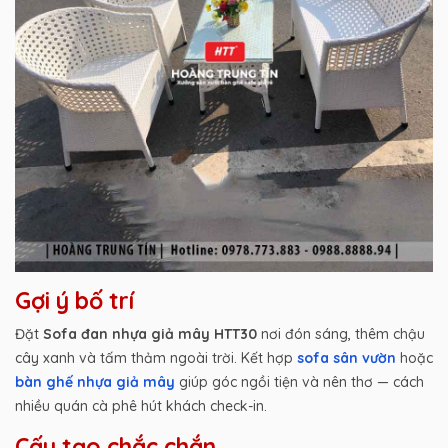
Gợi ý bố trí
Đặt
Sofa đan nhựa giả mây HTT30
nơi đón sáng, thêm chậu
cây xanh và tấm thảm ngoài trời. Kết hợp
sofa sân vườn
hoặc
bàn ghế nhựa giả mây
giúp góc ngồi tiện và nên thơ — cách
nhiều quán cà phê hút khách check-in.
Cấu tạo chắc chắn