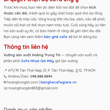
Trước khi mua, bạn nên đo diện tích nơi đặt để chọn
kích
thước cân đối
, tránh quá to gây chật hoặc quá nhỏ lạc lõng.
Tiếp đến là màu sắc: tông trung tính như be, xám, nâu dễ phối;
muốn nổi bật có thể chọn nệm màu tươi. Cuối cùng hãy ưu tiên
nơi sản xuất uy tín, có bảo hành rõ ràng để yên tâm lâu dài.
Bạn cũng nên xem thêm
bàn ghế cafe
để bố trí đồng bộ.
Thông tin liên hệ
Xưởng sản xuất Hoàng Trung Tín
— chuyên sản xuất và
phân phối
Sofa Nhựa Giả Mây
giá tận xưởng.
📍 471/74 Tân Thới Hiệp 21, P. Tân Thới Hiệp, Q.12, TP.HCM
📞 Hotline/Zalo:
098.888.8894
🌐 hoangtrungtin.com |
banghecafegiare.vn
✉️ hoangtrungtin883@gmail.com
Danh mục sản phẩm