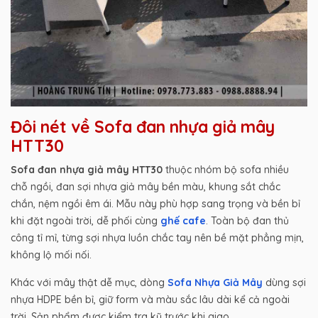
Đôi nét về Sofa đan nhựa giả mây
HTT30
Sofa đan nhựa giả mây HTT30
thuộc nhóm bộ sofa nhiều
chỗ ngồi, đan sợi nhựa giả mây bền màu, khung sắt chắc
chắn, nệm ngồi êm ái. Mẫu này phù hợp sang trọng và bền bỉ
khi đặt ngoài trời, dễ phối cùng
ghế cafe
. Toàn bộ đan thủ
công tỉ mỉ, từng sợi nhựa luồn chắc tay nên bề mặt phẳng mịn,
không lộ mối nối.
Khác với mây thật dễ mục, dòng
Sofa Nhựa Giả Mây
dùng sợi
nhựa HDPE bền bỉ, giữ form và màu sắc lâu dài kể cả ngoài
trời. Sản phẩm được kiểm tra kỹ trước khi giao.