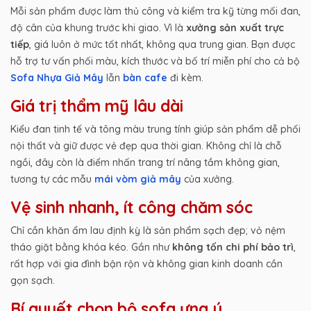
Mỗi sản phẩm được làm thủ công và kiểm tra kỹ từng mối đan,
độ cân của khung trước khi giao. Vì là
xưởng sản xuất trực
tiếp
, giá luôn ở mức tốt nhất, không qua trung gian. Bạn được
hỗ trợ tư vấn phối màu, kích thước và bố trí miễn phí cho cả bộ
Sofa Nhựa Giả Mây
lẫn
bàn cafe
đi kèm.
Giá trị thẩm mỹ lâu dài
Kiểu đan tinh tế và tông màu trung tính giúp sản phẩm dễ phối
nội thất và giữ được vẻ đẹp qua thời gian. Không chỉ là chỗ
ngồi, đây còn là điểm nhấn trang trí nâng tầm không gian,
tương tự các mẫu
mái vòm giả mây
của xưởng.
Vệ sinh nhanh, ít công chăm sóc
Chỉ cần khăn ẩm lau định kỳ là sản phẩm sạch đẹp; vỏ nệm
tháo giặt bằng khóa kéo. Gần như
không tốn chi phí bảo trì
,
rất hợp với gia đình bận rộn và không gian kinh doanh cần
gọn sạch.
Bí quyết chọn bộ sofa ưng ý