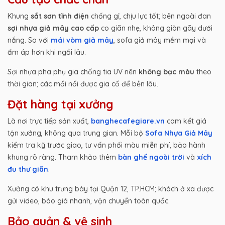
Khung
sắt sơn tĩnh điện
chống gỉ, chịu lực tốt; bên ngoài đan
sợi nhựa giả mây cao cấp
co giãn nhẹ, không giòn gãy dưới
nắng. So với
mái vòm giả mây
, sofa giả mây mềm mại và
ấm áp hơn khi ngồi lâu.
Sợi nhựa pha phụ gia chống tia UV nên
không bạc màu
theo
thời gian; các mối nối được gia cố để bền lâu.
Đặt hàng tại xưởng
Là nơi trực tiếp sản xuất,
banghecafegiare.vn
cam kết giá
tận xưởng, không qua trung gian. Mỗi bộ
Sofa Nhựa Giả Mây
kiểm tra kỹ trước giao, tư vấn phối màu miễn phí, bảo hành
khung rõ ràng. Tham khảo thêm
bàn ghế ngoài trời
và
xích
đu thư giãn
.
Xưởng có khu trưng bày tại Quận 12, TP.HCM; khách ở xa được
gửi video, báo giá nhanh, vận chuyển toàn quốc.
Bảo quản & vệ sinh