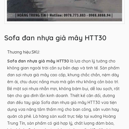
Sofa đan nhựa giả mây HTT30
Thương hiệu:
SKU:
Sofa đan nhựa giả mây HTT30
là lựa chọn lý tưởng cho
không gian ngoài trời cần sự bền đẹp và tinh tế. Sản phẩm
đan sợi nhựa giả mây cao cấp, khung chắc chắn, nệm dày
êm ái, chịu được nắng mưa mà gần như không cần bảo trì.
Bề mặt sợi nhựa nhẵn mịn, không bám bụi, dễ lau sạch, rất
tiện cho gia đình lẫn kinh doanh. Thiết kế cân đối, đường
đan đều tay giúp Sofa đan nhựa giả mây HTT30 vừa tiện
dụng vừa nâng tầm thẩm mỹ cho ban công, sân vườn hay
quán cà phê. Là hàng sản xuất trực tiếp tại xưởng Hoàng
Trung Tín, sản phẩm có giá hợp lý, chất lượng đảm bảo,