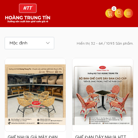
0
Hiển thị 32 - 64 / 1093 Sản phẩm.
GHẾ NHỰA GIẢ MÂY ĐAN
GHẾ ĐAN DÂY NHỰA HTT