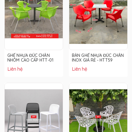
GHẾ NHỰA ĐÚC CHÂN
BÀN GHẾ NHỰA ĐÚC CHÂN
NHÔM CAO CẤP HTT-01
INOX GIÁ RẺ - HTT59
Liên hệ
Liên hệ