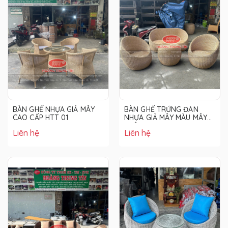
BÀN GHẾ NHỰA GIẢ MÂY
BÀN GHẾ TRỨNG ĐAN
CAO CẤP HTT 01
NHỰA GIẢ MÂY MÀU MÂY
THẬT
Liên hệ
Liên hệ