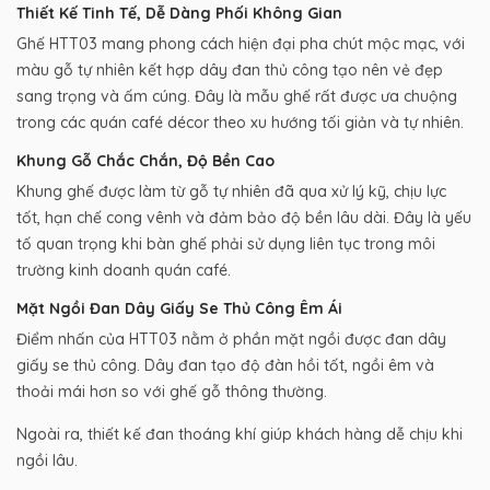
Thiết Kế Tinh Tế, Dễ Dàng Phối Không Gian
Ghế HTT03 mang phong cách hiện đại pha chút mộc mạc, với
màu gỗ tự nhiên kết hợp dây đan thủ công tạo nên vẻ đẹp
sang trọng và ấm cúng. Đây là mẫu ghế rất được ưa chuộng
trong các quán café décor theo xu hướng tối giản và tự nhiên.
Khung Gỗ Chắc Chắn, Độ Bền Cao
Khung ghế được làm từ gỗ tự nhiên đã qua xử lý kỹ, chịu lực
tốt, hạn chế cong vênh và đảm bảo độ bền lâu dài. Đây là yếu
tố quan trọng khi bàn ghế phải sử dụng liên tục trong môi
trường kinh doanh quán café.
Mặt Ngồi Đan Dây Giấy Se Thủ Công Êm Ái
Điểm nhấn của HTT03 nằm ở phần mặt ngồi được đan dây
giấy se thủ công. Dây đan tạo độ đàn hồi tốt, ngồi êm và
thoải mái hơn so với ghế gỗ thông thường.
Ngoài ra, thiết kế đan thoáng khí giúp khách hàng dễ chịu khi
ngồi lâu.