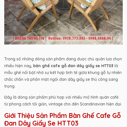
Trong số những dòng sản phẩm đang được chủ quán lựa chọn
nhiều hiện nay,
bàn ghế cafe gỗ đan dây giấy se HTT03
là
mẫu ghế nổi bật nhờ sự kết hợp tinh tế giữa khung gỗ tự nhiên
chắc chắn và phần mặt ngồi đan dây giấy se thủ công sang
trọng.
Đây là dòng sản phẩm phù hợp với nhiều mô hình quán café
từ phong cách tối giản, vintage cho đến Scandinavian hiện đại.
Giới Thiệu Sản Phẩm Bàn Ghế Cafe Gỗ
Đan Dây Giấy Se HTT03