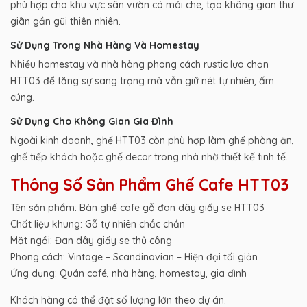
phù hợp cho khu vực sân vườn có mái che, tạo không gian thư
giãn gần gũi thiên nhiên.
Sử Dụng Trong Nhà Hàng Và Homestay
Nhiều homestay và nhà hàng phong cách rustic lựa chọn
HTT03 để tăng sự sang trọng mà vẫn giữ nét tự nhiên, ấm
cúng.
Sử Dụng Cho Không Gian Gia Đình
Ngoài kinh doanh, ghế HTT03 còn phù hợp làm ghế phòng ăn,
ghế tiếp khách hoặc ghế decor trong nhà nhờ thiết kế tinh tế.
Thông Số Sản Phẩm Ghế Cafe HTT03
Tên sản phẩm: Bàn ghế cafe gỗ đan dây giấy se HTT03
Chất liệu khung: Gỗ tự nhiên chắc chắn
Mặt ngồi: Đan dây giấy se thủ công
Phong cách: Vintage – Scandinavian – Hiện đại tối giản
Ứng dụng: Quán café, nhà hàng, homestay, gia đình
Khách hàng có thể đặt số lượng lớn theo dự án.