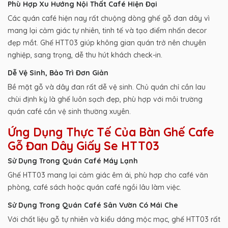
Phù Hợp Xu Hướng Nội Thất Café Hiện Đại
Các quán café hiện nay rất chuộng dòng ghế gỗ đan dây vì
mang lại cảm giác tự nhiên, tinh tế và tạo điểm nhấn decor
đẹp mắt. Ghế HTT03 giúp không gian quán trở nên chuyên
nghiệp, sang trọng, dễ thu hút khách check-in.
Dễ Vệ Sinh, Bảo Trì Đơn Giản
Bề mặt gỗ và dây đan rất dễ vệ sinh. Chủ quán chỉ cần lau
chùi định kỳ là ghế luôn sạch đẹp, phù hợp với môi trường
quán café cần vệ sinh thường xuyên.
Ứng Dụng Thực Tế Của Bàn Ghế Cafe
Gỗ Đan Dây Giấy Se HTT03
Sử Dụng Trong Quán Café Máy Lạnh
Ghế HTT03 mang lại cảm giác êm ái, phù hợp cho café văn
phòng, café sách hoặc quán café ngồi lâu làm việc.
Sử Dụng Trong Quán Café Sân Vườn Có Mái Che
Với chất liệu gỗ tự nhiên và kiểu dáng mộc mạc, ghế HTT03 rất