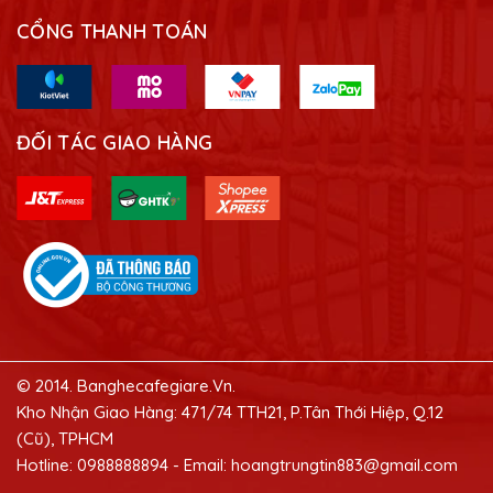
CỔNG THANH TOÁN
ĐỐI TÁC GIAO HÀNG
© 2014. Banghecafegiare.Vn.
Kho Nhận Giao Hàng: 471/74 TTH21, P.Tân Thới Hiệp, Q.12
(Cũ), TPHCM
Hotline: 0988888894 - Email: hoangtrungtin883@gmail.com