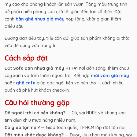
mỹ cao cho phòng khách lẫn sân vườn. Tông màu trung tính
dễ phối nhiều phong cách, từ tối giản đến tân cổ điển. Đặt
cạnh
bàn ghế nhựa giả mây
hợp tông, không gian thêm
chiều sâu.
Đường đan đều tay, tỉ lệ cân đối giúp sản phẩm không bị thô;
vừa để dùng vừa trang trí.
Cách sắp đặt
Đặt
Sofa đan nhựa giả mây HTT41
nơi đón sáng, thêm chậu
cây xanh và tấm thảm ngoài trời. Kết hợp
mái vòm giả mây
hoặc
ghế cafe
giúp góc ngồi tiện và nên thơ — cách nhiều
quán cà phê hút khách check-in.
Câu hỏi thường gặp
Để ngoài trời có bền không?
— Có, sợi HDPE và khung sơn
tĩnh điện chịu mưa nắng nhiều năm.
Có giao tận nơi?
— Giao toàn quốc, TP.HCM lắp đặt tận nơi.
Đặt màu khác được không?
— Được, tùy chọn màu khung, sợi