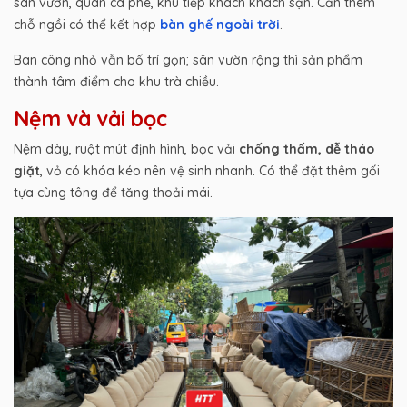
sân vườn, quán cà phê, khu tiếp khách khách sạn. Cần thêm
chỗ ngồi có thể kết hợp
bàn ghế ngoài trời
.
Ban công nhỏ vẫn bố trí gọn; sân vườn rộng thì sản phẩm
thành tâm điểm cho khu trà chiều.
Nệm và vải bọc
Nệm dày, ruột mút định hình, bọc vải
chống thấm, dễ tháo
giặt
, vỏ có khóa kéo nên vệ sinh nhanh. Có thể đặt thêm gối
tựa cùng tông để tăng thoải mái.