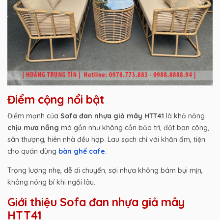
Điểm cộng nổi bật
Điểm mạnh của
Sofa đan nhựa giả mây HTT41
là khả năng
chịu mưa nắng
mà gần như không cần bảo trì, đặt ban công,
sân thượng, hiên nhà đều hợp. Lau sạch chỉ với khăn ẩm, tiện
cho quán dùng
bàn ghế cafe
.
Trọng lượng nhẹ, dễ di chuyển; sợi nhựa không bám bụi mịn,
không nóng bí khi ngồi lâu.
Giới thiệu Sofa đan nhựa giả mây
HTT41