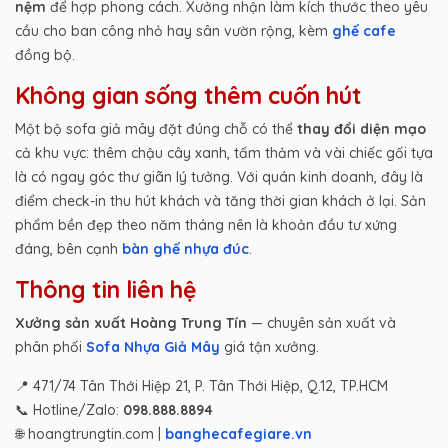
nệm
để hợp phong cách. Xưởng nhận làm kích thước theo yêu
cầu cho ban công nhỏ hay sân vườn rộng, kèm
ghế cafe
đồng bộ.
Không gian sống thêm cuốn hút
Một bộ sofa giả mây đặt đúng chỗ có thể
thay đổi diện mạo
cả khu vực: thêm chậu cây xanh, tấm thảm và vài chiếc gối tựa
là có ngay góc thư giãn lý tưởng. Với quán kinh doanh, đây là
điểm check-in thu hút khách và tăng thời gian khách ở lại. Sản
phẩm bền đẹp theo năm tháng nên là khoản đầu tư xứng
đáng, bên cạnh
bàn ghế nhựa đúc
.
Thông tin liên hệ
Xưởng sản xuất Hoàng Trung Tín
— chuyên sản xuất và
phân phối
Sofa Nhựa Giả Mây
giá tận xưởng.
📍 471/74 Tân Thới Hiệp 21, P. Tân Thới Hiệp, Q.12, TP.HCM
📞 Hotline/Zalo:
098.888.8894
🌐 hoangtrungtin.com |
banghecafegiare.vn