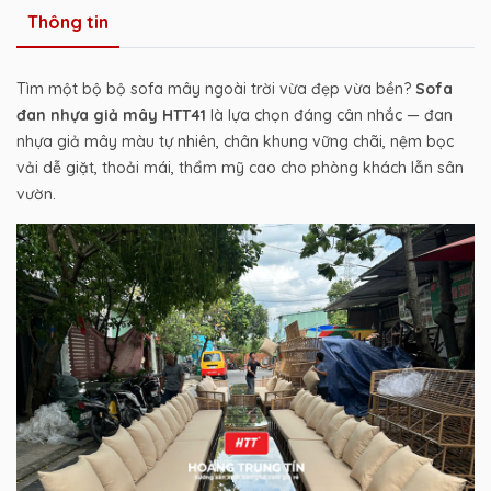
Thông tin
Tìm một bộ bộ sofa mây ngoài trời vừa đẹp vừa bền?
Sofa
đan nhựa giả mây HTT41
là lựa chọn đáng cân nhắc — đan
nhựa giả mây màu tự nhiên, chân khung vững chãi, nệm bọc
vải dễ giặt, thoải mái, thẩm mỹ cao cho phòng khách lẫn sân
vườn.