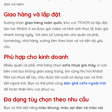
đan và nệm.
Giao hàng và lắp đặt
Xưởng nhận
giao hàng toàn quốc
, khu vực TP.HCM có lắp đặt
tận nơi. Khách ở xa được gửi video và hình ảnh thực tế, báo giá
nhanh trong ngày. Với đơn số lượng lớn cho quán cà phê,
homestay, nhà hàng, xưởng làm theo bản vẽ và tiến độ yêu
cầu.
Phù hợp cho kinh doanh
Nhiều quán cà phê, nhà hàng chọn
sofa nhựa giả mây
vì vừa
bền vừa tạo không gian sang trọng, ấm cúng thu hút khách.
Mặt sợi nhựa dễ lau, chịu được tần suất sử dụng cao và thời
tiết ngoài trời. Bạn có thể phối cùng
bàn ghế cafe ngoài trời
để hoàn thiện khu vực phục vụ.
Đa dạng tùy chọn theo nhu cầu
Bạn có thể đặt riêng
màu khung, màu sợi đan và màu vải