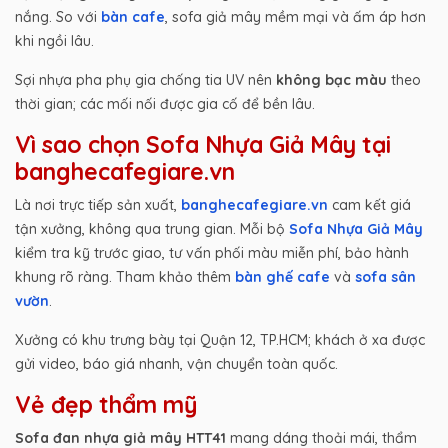
nắng. So với
bàn cafe
, sofa giả mây mềm mại và ấm áp hơn
khi ngồi lâu.
Sợi nhựa pha phụ gia chống tia UV nên
không bạc màu
theo
thời gian; các mối nối được gia cố để bền lâu.
Vì sao chọn Sofa Nhựa Giả Mây tại
banghecafegiare.vn
Là nơi trực tiếp sản xuất,
banghecafegiare.vn
cam kết giá
tận xưởng, không qua trung gian. Mỗi bộ
Sofa Nhựa Giả Mây
kiểm tra kỹ trước giao, tư vấn phối màu miễn phí, bảo hành
khung rõ ràng. Tham khảo thêm
bàn ghế cafe
và
sofa sân
vườn
.
Xưởng có khu trưng bày tại Quận 12, TP.HCM; khách ở xa được
gửi video, báo giá nhanh, vận chuyển toàn quốc.
Vẻ đẹp thẩm mỹ
Sofa đan nhựa giả mây HTT41
mang dáng thoải mái, thẩm