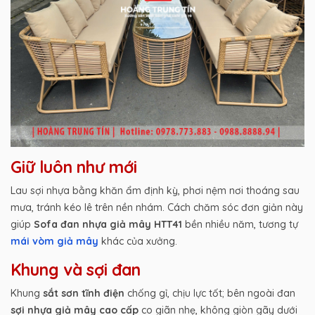
Giữ luôn như mới
Lau sợi nhựa bằng khăn ẩm định kỳ, phơi nệm nơi thoáng sau
mưa, tránh kéo lê trên nền nhám. Cách chăm sóc đơn giản này
giúp
Sofa đan nhựa giả mây HTT41
bền nhiều năm, tương tự
mái vòm giả mây
khác của xưởng.
Khung và sợi đan
Khung
sắt sơn tĩnh điện
chống gỉ, chịu lực tốt; bên ngoài đan
sợi nhựa giả mây cao cấp
co giãn nhẹ, không giòn gãy dưới