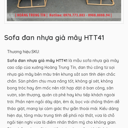
Sofa đan nhựa giả mây HTT41
Thương hiệu:
SKU:
Sofa đan nhựa giả mây HTT41
là mẫu sofa nhựa giả mây
cao cấp của xưởng Hoàng Trung Tín, đan thủ công từ sợi
nhựa giả mây bền màu trên khung sắt sơn tĩnh điện chắc
chắn. Sản phẩm chịu mưa nắng tốt, không gỉ sét, không
bong tróc hay ẩm mốc nên rất hợp đặt ở ban công, sân
vườn, sân thượng, quán cà phê hay khu tiếp khách ngoài
trời. Phần nệm ngồi dày dặn, êm ái, bọc vải chống thấm dễ
tháo giặt, mang lại cảm giác thư giãn thoải mái. Kiểu dáng
hiện đại, tông màu trung tính dễ phối nội thất, vừa là chỗ
ngồi tiện nghi vừa là điểm nhấn thẩm mỹ cho không gian.