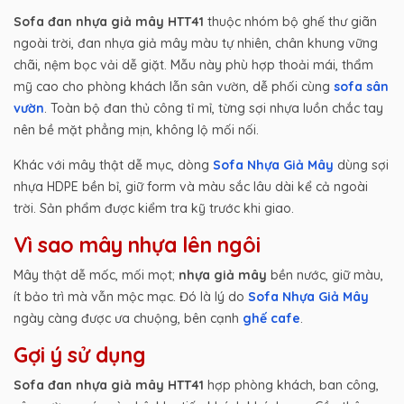
Sofa đan nhựa giả mây HTT41
thuộc nhóm bộ ghế thư giãn
ngoài trời, đan nhựa giả mây màu tự nhiên, chân khung vững
chãi, nệm bọc vải dễ giặt. Mẫu này phù hợp thoải mái, thẩm
mỹ cao cho phòng khách lẫn sân vườn, dễ phối cùng
sofa sân
vườn
. Toàn bộ đan thủ công tỉ mỉ, từng sợi nhựa luồn chắc tay
nên bề mặt phẳng mịn, không lộ mối nối.
Khác với mây thật dễ mục, dòng
Sofa Nhựa Giả Mây
dùng sợi
nhựa HDPE bền bỉ, giữ form và màu sắc lâu dài kể cả ngoài
trời. Sản phẩm được kiểm tra kỹ trước khi giao.
Vì sao mây nhựa lên ngôi
Mây thật dễ mốc, mối mọt;
nhựa giả mây
bền nước, giữ màu,
ít bảo trì mà vẫn mộc mạc. Đó là lý do
Sofa Nhựa Giả Mây
ngày càng được ưa chuộng, bên cạnh
ghế cafe
.
Gợi ý sử dụng
Sofa đan nhựa giả mây HTT41
hợp phòng khách, ban công,